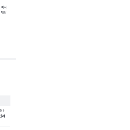
 마취
 재활
 임신
 관리