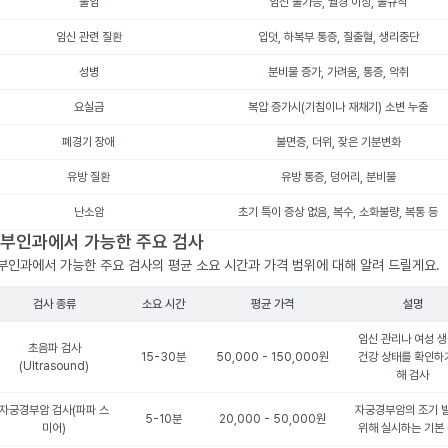
불임
임신 불가능, 월경 이상, 불규칙
임신 관련 질환
입덧, 하복부 통증, 질출혈, 생리중단
성병
분비물 증가, 가려움, 통증, 악취
요실금
복압 증가시(기침이나 재채기) 소변 누출
폐경기 장애
불면증, 더위, 잦은 기분변화
유방 질환
유방 통증, 덩어리, 분비물
난소암
초기 특이 증상 없음, 복수, 소화불량, 복통 등
부인과에서 가능한 주요 검사
부인과에서 가능한 주요 검사의 평균 소요 시간과 가격 범위에 대해 알려 드릴게요.
검사 종류
소요 시간
평균 가격
설명
임신 관리나 여성 
초음파 검사
15-30분
50,000 - 150,000원
건강 상태를 확인하
(Ultrasound)
해 검사
자궁경부암 검사(파파 스
자궁경부암의 조기 
5-10분
20,000 - 50,000원
미어)
위해 실시하는 기본