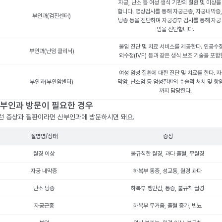
자궁, 난소 등 여성 생식 기관의 질환 및 이상을
합니다. 영상검사를 통해 자궁근종, 자궁내막증,
부인과(검진센터)
낭종 등을 진단하며 자궁경부 검사를 통해 자궁
암을 진단합니다.
불임 진단 및 치료 서비스를 제공한다. 인공수정
부인과(난임 클리닉)
외수정(IVF) 등과 같은 생식 보조 기술을 포함
여성 암성 질환에 대한 진단 및 치료를 한다. 
부인과(부인암센터)
막암, 난소암 등 암성질환의 수술적 처치 및 항
까지 담당한다.
부인과 방문이 필요한 경우
런 증상과 질환이라면 산부인과에 방문하시면 돼요.
질병명/상태
증상
월경 이상
불규칙한 월경, 과다 출혈, 무월경
자궁 내막증
하복부 통증, 성교통, 월경 과다
난소 낭종
하복부 팽만감, 통증, 불규칙 월경
자궁근종
하복부 무거움, 출혈 증가, 빈뇨