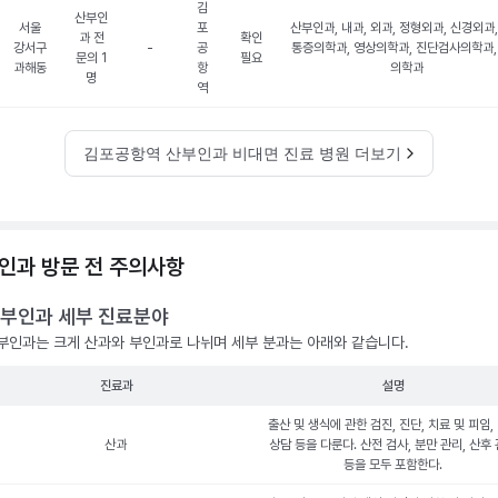
김
산부인
서울
포
산부인과, 내과, 외과, 정형외과, 신경외과,
과 전
확인
강서구
-
공
통증의학과, 영상의학과, 진단검사의학과,
문의 1
필요
과해동
항
의학과
명
역
김포공항역 산부인과 비대면 진료 병원 더보기
인과 방문 전 주의사항
부인과 세부 진료분야
부인과는 크게 산과와 부인과로 나뉘며 세부 분과는 아래와 같습니다.
진료과
설명
출산 및 생식에 관한 검진, 진단, 치료 및 피임,
산과
상담 등을 다룬다. 산전 검사, 분만 관리, 산후
등을 모두 포함한다.