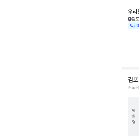
우리
김포
비
김포
김포공
병
원
명