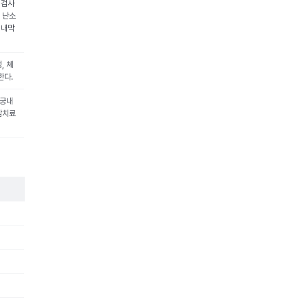
 검사
 난소
 내막
, 체
한다.
자궁내
암치료