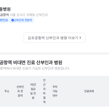
들병원
공항역
서울 강서구 과해동
산부인과
대면진료
산부인과 전문의
김포공항역 산부인과 병원 더보기
공항역 비대면 진료 산부인과 병원
항역에서 비대면 진료가 가능한 산부인과 병원입니다.
인
야간/
근
산부인
주차
일요
지
주소
과 전
가능
진료과목
일 진
하
문의
대수
료
철
역