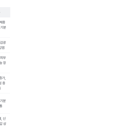
용
 체중
 기분
 감광
감염
 피부
능 장
증가,
험 증
통
 기분
두통
, 신
압 상