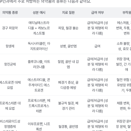
부인과에서 주로 처방하는 의약품의 종류는 다음과 같아요.
의약품 종류
성분 예시
치료 질환
급여 여부
부작
에티닐에스트라
급여/비급여 (성
메스꺼움,
경구 피임약
디올 + 레보노르
피임, 월경 불순
분 및 제형에 따
변화, 두통,
게스트렐
라 다름)
변화
독시사이클린, 아
소화 불량,
항생제
성병, 골반염
급여
지트로마이신
성, 효모 
급여/비급여 (성
위장 장애,
플루코나졸, 이트
질염, 골반 내 감
항진균제
분 및 제형에 따
발진, 간 기
라코나졸
염
라 다름)
애
에스트라디올, 콘
급여/비급여 (성
혈전 위험 
에스트로겐 대체
폐경기 증상, 골
주게이티드 에스
분 및 제형에 따
유방암 위
요법
다공증 예방
트로겐
라 다름)
가, 두
프로게스테론, 메
급여/비급여 (성
프로게스테론 대
불규칙 월경, 폐
체중 변화,
드록시프로게스
분 및 제형에 따
체 요법
경기 관리
변화, 
테론
라 다름)
비스테로이드성
급여/비급여 (성
위장관 문제
이부프로펜, 나프
항염증제
월경통, 골반염
분 및 제형에 따
장 문제, 혈
록센