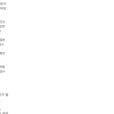
염 여
경부암
 건강
다양한
사
 질환
검사
 확인
 위험
 검사
포가 발
.
,
을 세우