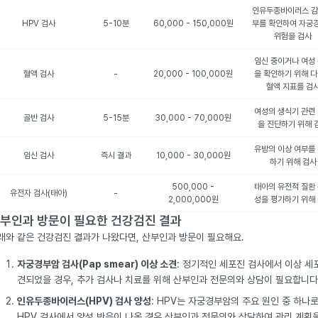
인유두종바이러스 감
HPV 검사
5-10분
60,000 - 150,000원
부를 확인하여 자궁
위험을 검사
임신 중이거나 여성
혈액 검사
-
20,000 - 100,000원
을 확인하기 위해 
혈액 지표를 검
여성의 생식기 관련
골반 검사
5-15분
30,000 - 70,000원
을 진단하기 위해 
유방의 이상 여부를
임신 검사
즉시 결과
10,000 - 30,000원
하기 위해 검사
500,000 -
태아의 유전적 질환
유전자 검사(태아)
-
2,000,000원
성을 평가하기 위해
부인과 방문이 필요한 건강검진 결과
래와 같은 건강검진 결과가 나왔다면, 산부인과 방문이 필요해요.
자궁경부암 검사(Pap smear) 이상 소견
: 정기적인 세포진 검사에서 이상 세
견되었을 경우, 추가 검사나 치료를 위해 산부인과 전문의와 상담이 필요합니다
인유두종바이러스(HPV) 검사 양성
: HPV는 자궁경부암의 주요 원인 중 하나로
HPV 검사에서 양성 반응이 나온 경우 산부인과 전문의와 상담하여 관리 계획