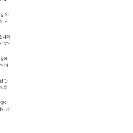
방 X-
의 진
 검사에
 산부인
리통에
부인과
신 관
계획을
균형이
의와 상