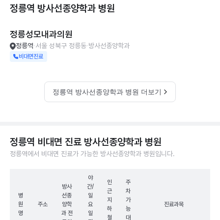
정릉역 방사선종양학과
병원
정릉성모내과의원
정릉역
서울 성북구 정릉동
방사선종양학과
비대면진료
정릉역 방사선종양학과 병원 더보기
정릉역 비대면 진료 방사선종양학과 병원
정릉역에서 비대면 진료가 가능한 방사선종양학과 병원입니다.
야
인
주
방사
간/
근
차
병
선종
일
지
가
원
주소
양학
요
진료과목
하
능
명
과 전
일
철
대