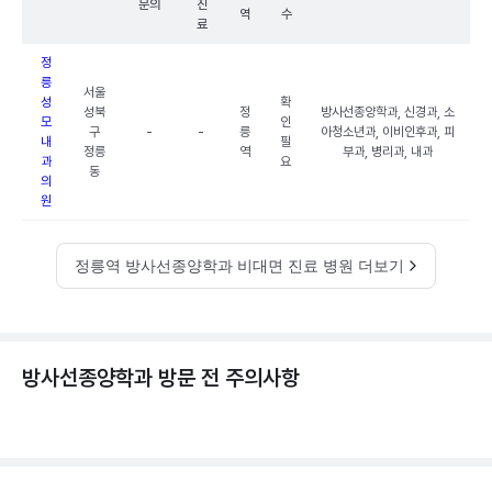
문의
진
역
수
료
정
릉
서울
성
확
성북
정
방사선종양학과, 신경과, 소
모
인
구
-
-
릉
아청소년과, 이비인후과, 피
내
필
정릉
역
부과, 병리과, 내과
과
요
동
의
원
정릉역 방사선종양학과 비대면 진료 병원 더보기
방사선종양학과 방문 전 주의사항