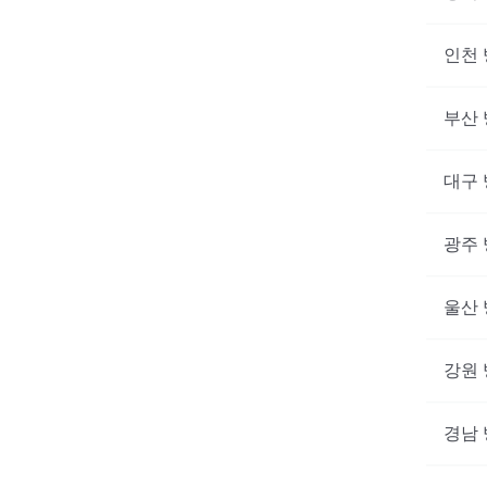
인천
부산
대구
광주
울산
강원
경남