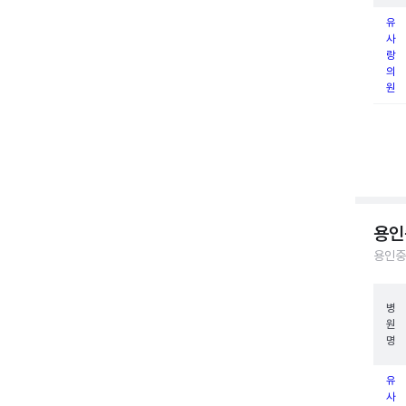
유
사
랑
의
원
용인
용인중
병
원
명
유
사