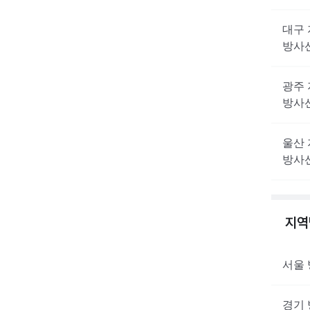
대구
방사
광주
방사
울산
방사
지
서울
경기