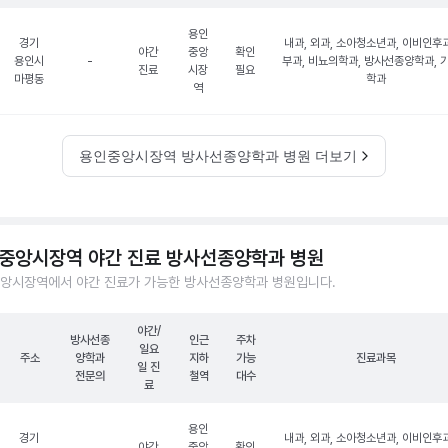
용인
경기
내과, 외과, 소아청소년과, 이비인후과
야간
중앙
확인
용인시
-
부과, 비뇨의학과, 방사선종양학과, 
진료
시장
필요
마평동
학과
역
용인중앙시장역 방사선종양학과 병원 더보기
중앙시장역 야간 진료 방사선종양학과 병원
앙시장역에서 야간 진료가 가능한 방사선종양학과 병원입니다.
야간/
방사선종
인근
주차
일요
주소
양학과
지하
가능
진료과목
일 진
전문의
철역
대수
료
용인
경기
내과, 외과, 소아청소년과, 이비인후과
야간
중앙
확인