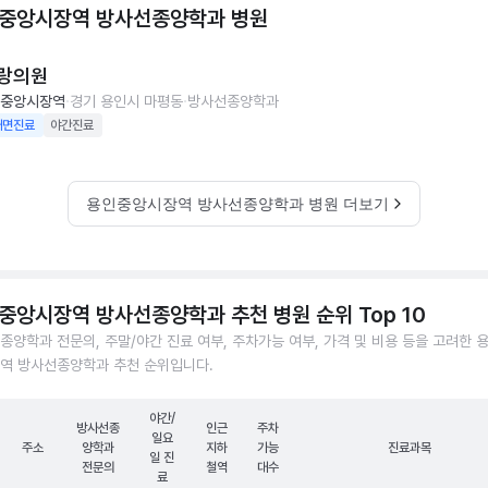
중앙시장역 방사선종양학과
병원
랑의원
중앙시장역
경기 용인시 마평동
방사선종양학과
대면진료
야간진료
용인중앙시장역 방사선종양학과 병원 더보기
중앙시장역 방사선종양학과 추천 병원 순위 Top 10
종양학과 전문의, 주말/야간 진료 여부, 주차가능 여부, 가격 및 비용 등을 고려한 
역 방사선종양학과 추천 순위입니다.
야간/
방사선종
인근
주차
일요
주소
양학과
지하
가능
진료과목
일 진
전문의
철역
대수
료