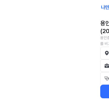
용인
(2
용인중
를 비