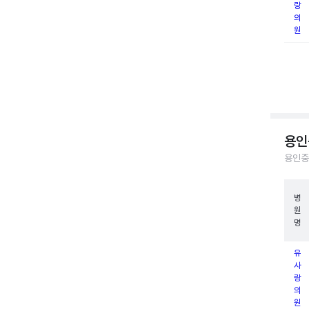
랑
의
원
용인
용인중
병
원
명
유
사
랑
의
원