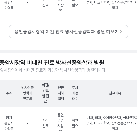
용인시
-
부과, 비뇨의학과, 방사선종양학과, 
진료
시장
필요
마평동
학과
역
용인중앙시장역 야간 진료 방사선종양학과 병원 더보기
중앙시장역 비대면 진료 방사선종양학과 병원
앙시장역에서 비대면 진료가 가능한 방사선종양학과 병원입니다.
야간/
방사선종
인근
주차
일요
주소
양학과
지하
가능
진료과목
일 진
전문의
철역
대수
료
용인
경기
내과, 외과, 소아청소년과, 이비인후과
야간
중앙
확인
용인시
-
부과, 비뇨의학과, 방사선종양학과, 
진료
시장
필요
마평동
학과
역