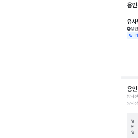
용인
유사
용인
비
용인
방사선
앙시장
병
원
명