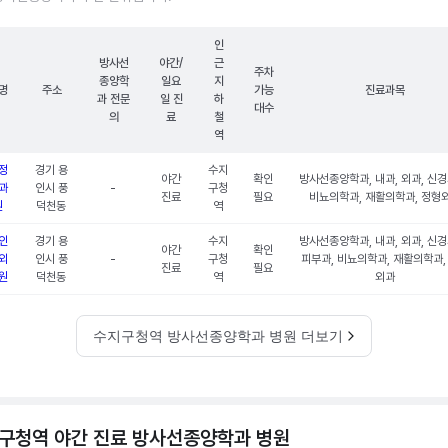
인
방사선
야간/
근
주차
종양학
일요
지
명
주소
가능
진료과목
과 전문
일 진
하
대수
의
료
철
역
정
경기 용
수지
야간
확인
방사선종양학과, 내과, 외과, 신경
과
인시 풍
-
구청
진료
필요
비뇨의학과, 재활의학과, 정형
원
덕천동
역
인
경기 용
수지
방사선종양학과, 내과, 외과, 신경
야간
확인
외
인시 풍
-
구청
피부과, 비뇨의학과, 재활의학과,
진료
필요
원
덕천동
역
외과
수지구청역 방사선종양학과 병원 더보기
구청역 야간 진료 방사선종양학과 병원