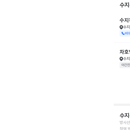
수지
수지
수지
비
차호
수지
야간진
수지
방사선
청역 