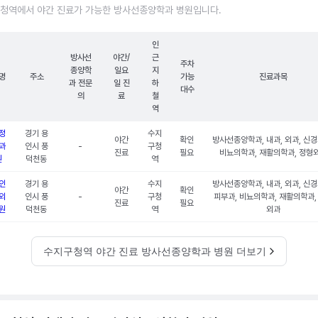
청역에서 야간 진료가 가능한 방사선종양학과 병원입니다.
인
방사선
야간/
근
주차
종양학
일요
지
명
주소
가능
진료과목
과 전문
일 진
하
대수
의
료
철
역
정
경기 용
수지
야간
확인
방사선종양학과, 내과, 외과, 신경
과
인시 풍
-
구청
진료
필요
비뇨의학과, 재활의학과, 정형
원
덕천동
역
인
경기 용
수지
방사선종양학과, 내과, 외과, 신경
야간
확인
외
인시 풍
-
구청
피부과, 비뇨의학과, 재활의학과,
진료
필요
원
덕천동
역
외과
수지구청역 야간 진료 방사선종양학과 병원 더보기