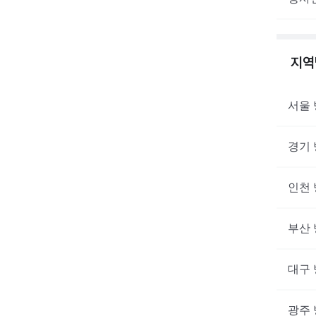
지
서울
경기
인천
부산
대구
광주