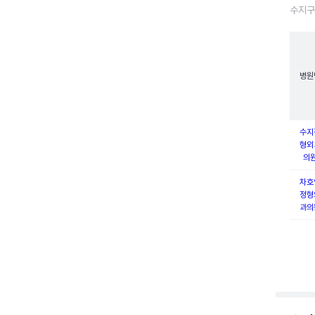
수지구
병원
수지
형외
의
차호
정형
과의