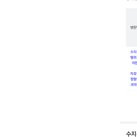
병원
수지
형외
의
차호
정형
과의
수지