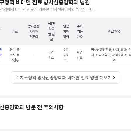
구청역 비대면 진료 방사선종양학과 병원
청역에서 비대면 진료가 가능한 방사선종양학과 병원입니다.
야간/
방사선종
인근
주차
원
일요
주소
양학과
지하
가능
진료과목
일 진
전문의
철역
대수
료
정
경기 용
수지
방사선종양학과, 내과, 외과, 
야간
확인
과
인시 풍
-
구청
과, 비뇨의학과, 재활의학과, 
진료
필요
원
덕천동
역
과
수지구청역 방사선종양학과 비대면 진료 병원 더보기
선종양학과 방문 전 주의사항