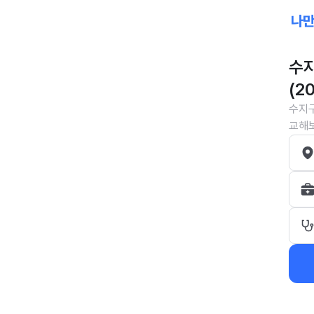
수지
(2
수지구
교해