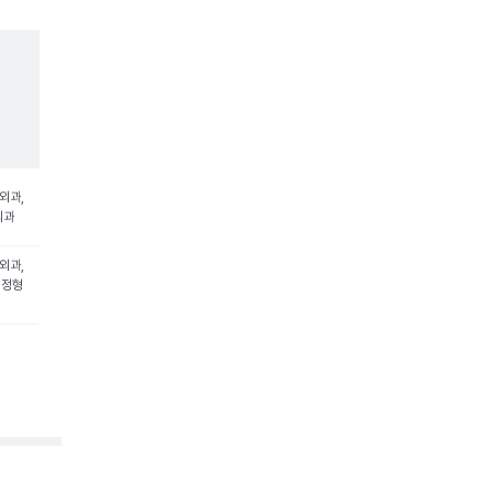
외과,
외과
외과,
 정형