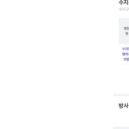
수지
수지구
병
명
수지
형외
의
방사