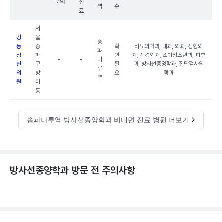
문의
진
역
수
료
서
강
울
송
동
송
확
비뇨의학과, 내과, 외과, 정형외
파
성
파
인
과, 신경외과, 소아청소년과, 피부
-
-
나
신
구
필
과, 방사선종양학과, 진단검사의
루
의
방
요
학과
역
원
이
동
송파나루역 방사선종양학과 비대면 진료 병원 더보기
방사선종양학과 방문 전 주의사항