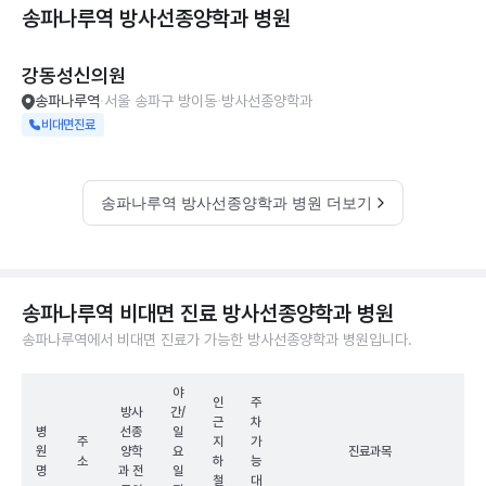
송파나루역 방사선종양학과
병원
강동성신의원
송파나루역
서울 송파구 방이동
방사선종양학과
비대면진료
송파나루역 방사선종양학과 병원 더보기
송파나루역 비대면 진료 방사선종양학과 병원
송파나루역에서 비대면 진료가 가능한 방사선종양학과 병원입니다.
야
인
주
방사
간/
근
차
병
선종
일
주
지
가
원
양학
요
진료과목
소
하
능
명
과 전
일
철
대