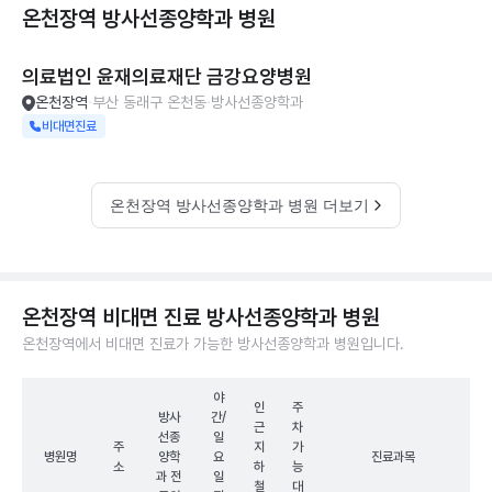
온천장역 방사선종양학과
병원
의료법인 윤재의료재단 금강요양병원
온천장역
부산 동래구 온천동
방사선종양학과
비대면진료
온천장역 방사선종양학과 병원 더보기
온천장역 비대면 진료 방사선종양학과 병원
온천장역에서 비대면 진료가 가능한 방사선종양학과 병원입니다.
야
인
주
방사
간/
근
차
선종
일
주
지
가
병원명
양학
요
진료과목
소
하
능
과 전
일
철
대