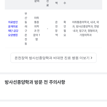
문의
진
역
수
료
부
산
마취
의료법인
동
통증
온
확
마취통증의학과, 내과, 외
윤재의료
래
의학
천
인
과, 방사선종양학과, 한방
-
재단 금강
구
과 전
장
필
내과, 침구과, 정형외과,
요양병원
온
문의 1
역
요
가정의학과
천
명
동
온천장역 방사선종양학과 비대면 진료 병원 더보기
방사선종양학과 방문 전 주의사항