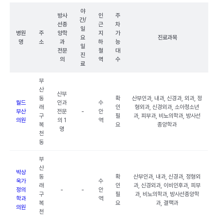
야
방사
인
주
간/
선종
근
차
일
병원
주
양학
지
가
요
진료과목
명
소
과
하
능
일
전문
철
대
진
의
역
수
료
부
산
산부
동
확
산부인과, 내과, 신경과, 외과, 정
월드
인과
수
래
인
형외과, 신경외과, 소아청소년
부산
전문
-
안
구
필
과, 피부과, 비뇨의학과, 방사선
의원
의 1
역
복
요
종양학과
명
천
동
부
산
박상
동
확
산부인과, 내과, 신경과, 정형외
욱가
수
래
인
과, 신경외과, 이비인후과, 피부
정의
-
-
안
구
필
과, 비뇨의학과, 방사선종양학
학과
역
복
요
과, 결핵과
의원
천