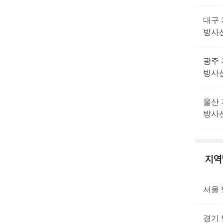
대구
방사
광주
방사
울산
방사
지
서울
경기