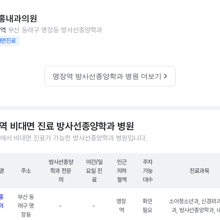
홍내과의원
역
부산 동래구 명장동
방사선종양학과
대면진료
명장역 방사선종양학과 병원 더보기
역 비대면 진료 방사선종양학과 병원
에서 비대면 진료가 가능한 방사선종양학과 병원입니다.
방사선종양
야간/일
인근
주차
명
주소
학과 전문
요일 진
지하
가능
진료과목
의
료
철역
대수
홍
부산 동
명장
확인
소아청소년과, 신경외과
의
래구 명
-
-
역
필요
과, 방사선종양학과, 
장동