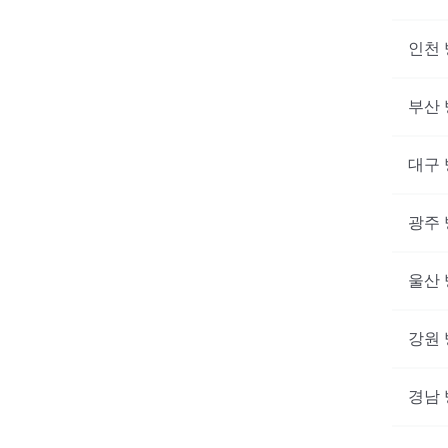
인천
부산
대구
광주
울산
강원
경남