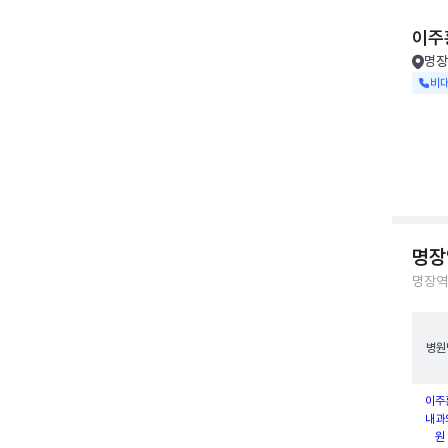
이주
명장
비
명장
명장역
병원
이주
내과
원