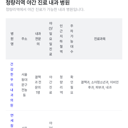
청량리역 야간 진료 내과 병원
청량리역에서 야간 진료가 가능한 내과 병원입니다.
야
인
주
간/
근
차
병
내과
일
지
가
원
주소
전문
요
진료과목
하
능
명
의
일
철
대
진
역
수
료
건
강
한
서울
결핵
야
청
확
우
동대
과 전
간
량
인
결핵과, 소아청소년과, 이비인
리
문구
문의
진
리
필
후과, 피부과, 내과
내
전농
1명
료
역
요
과
동
의
원
연
세
야
참