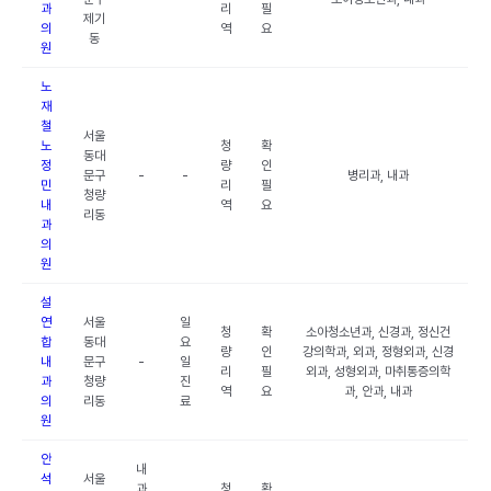
과
리
필
제기
의
역
요
동
원
노
재
철
서울
노
청
확
동대
정
량
인
문구
-
-
병리과, 내과
민
리
필
청량
내
역
요
리동
과
의
원
설
연
서울
일
청
확
소아청소년과, 신경과, 정신건
합
동대
요
량
인
강의학과, 외과, 정형외과, 신경
내
문구
-
일
리
필
외과, 성형외과, 마취통증의학
과
청량
진
역
요
과, 안과, 내과
의
리동
료
원
안
내
석
서울
과
청
확