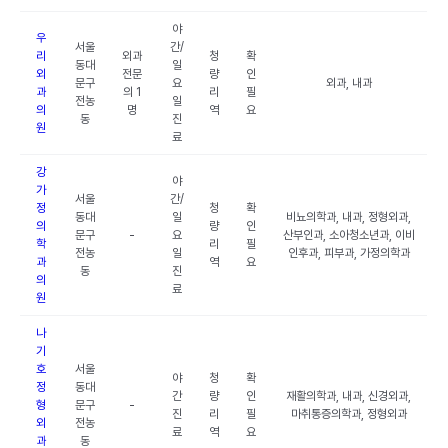
야
우
서울
간/
리
외과
청
확
동대
일
외
전문
량
인
문구
요
외과, 내과
과
의 1
리
필
전농
일
의
명
역
요
동
진
원
료
강
야
가
서울
간/
정
청
확
동대
일
비뇨의학과, 내과, 정형외과,
의
량
인
문구
-
요
산부인과, 소아청소년과, 이비
학
리
필
전농
일
인후과, 피부과, 가정의학과
과
역
요
동
진
의
료
원
나
기
호
서울
야
청
확
정
동대
간
량
인
재활의학과, 내과, 신경외과,
형
문구
-
진
리
필
마취통증의학과, 정형외과
외
전농
료
역
요
과
동