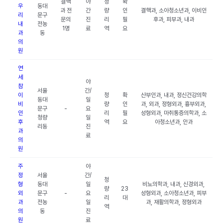
결핵
야
청
확
우
동대
과 전
간
량
인
결핵과, 소아청소년과, 이비인
리
문구
문의
진
리
필
후과, 피부과, 내과
내
전농
1명
료
역
요
과
동
의
원
연
세
야
참
서울
간/
이
청
확
산부인과, 내과, 정신건강의학
동대
일
비
량
인
과, 외과, 정형외과, 흉부외과,
문구
-
요
인
리
필
성형외과, 마취통증의학과, 소
청량
일
후
역
요
아청소년과, 안과
리동
진
과
료
의
원
주
야
정
서울
간/
청
형
동대
일
비뇨의학과, 내과, 신경외과,
량
23
외
문구
-
요
성형외과, 소아청소년과, 피부
리
대
과
전농
일
과, 재활의학과, 정형외과
역
의
동
진
원
료