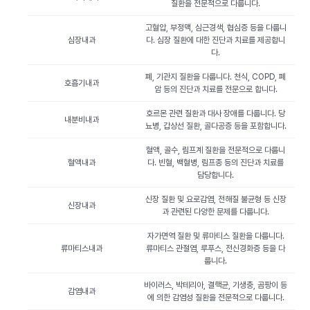
질환을 전문적으로 다룹니다.
고혈압, 부정맥, 심근경색, 협심증 등을 다룹니
심장내과
다. 심장 질환에 대한 진단과 치료를 제공합니
다.
폐, 기관지 질환을 다룹니다. 천식, COPD, 폐
호흡기내과
암 등의 진단과 치료를 전문으로 합니다.
호르몬 관련 질환과 대사 장애를 다룹니다. 당
내분비내과
뇨병, 갑상선 질환, 골다공증 등을 포함합니다.
혈액, 골수, 림프계 질환을 전문적으로 다룹니
혈액내과
다. 빈혈, 백혈병, 림프종 등의 진단과 치료를
담당합니다.
신장 질환 및 요로감염, 전해질 불균형 등 신장
신장내과
과 관련된 다양한 문제를 다룹니다.
자가면역 질환 및 류마티스 질환을 다룹니다.
류마티스내과
류마티스 관절염, 루푸스, 전신경화증 등을 다
룹니다.
바이러스, 박테리아, 결핵균, 기생충, 곰팡이 등
감염내과
에 의한 감염성 질환을 전문적으로 다룹니다.