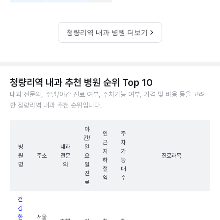
청량리역 내과 병원 더보기
청량리역 내과 추천 병원 순위 Top 10
내과 전문의, 주말/야간 진료 여부, 주차가능 여부, 가격 및 비용 등을 고려
한 청량리역 내과 추천 순위입니다.
야
인
주
간/
근
차
병
내과
일
지
가
원
주소
전문
요
진료과목
하
능
명
의
일
철
대
진
역
수
료
건
강
한
서울