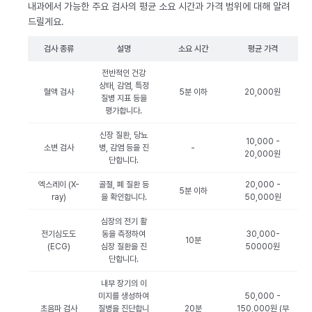
내과에서 가능한 주요 검사의 평균 소요 시간과 가격 범위에 대해 알려
드릴게요.
검사 종류
설명
소요 시간
평균 가격
전반적인 건강
상태, 감염, 특정
혈액 검사
5분 이하
20,000원
질병 지표 등을
평가합니다.
신장 질환, 당뇨
10,000 -
소변 검사
병, 감염 등을 진
-
20,000원
단합니다.
엑스레이 (X-
골절, 폐 질환 등
20,000 -
5분 이하
ray)
을 확인합니다.
50,000원
심장의 전기 활
전기심도도
동을 측정하여
30,000-
10분
(ECG)
심장 질환을 진
50000원
단합니다.
내부 장기의 이
미지를 생성하여
50,000 -
초음파 검사
질병을 진단합니
20분
150,000원 (부