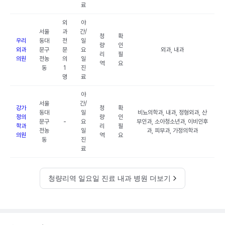
료
외
야
서울
과
간/
청
확
우리
동대
전
일
량
인
외과
문구
문
요
외과, 내과
리
필
의원
전농
의
일
역
요
동
1
진
명
료
야
서울
간/
강가
청
확
동대
일
비뇨의학과, 내과, 정형외과, 산
정의
량
인
문구
-
요
부인과, 소아청소년과, 이비인후
학과
리
필
전농
일
과, 피부과, 가정의학과
의원
역
요
동
진
료
청량리역 일요일 진료 내과 병원 더보기