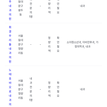
주
동대
전
량
인
내
문구
-
내과
문
리
필
과
용두
의
역
요
의
동
1명
원
휘
경
우
서울
청
확
리
동대
량
인
소아청소년과, 이비인후과, 가
들
문구
-
-
리
필
정의학과, 내과
내
청량
역
요
과
리동
의
원
노
태
호
내
서울
바
과
청
확
동대
오
전
량
인
문구
-
내과
로
문
리
필
청량
내
의
역
요
리동
과
1명
의