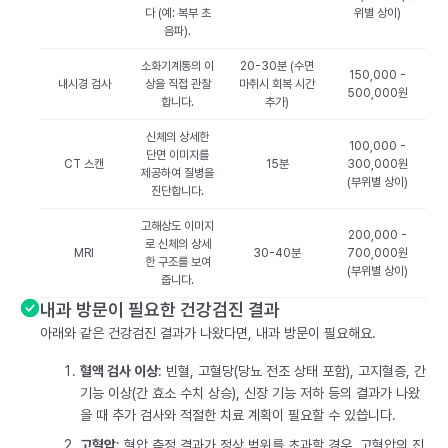
다 (예: 복부 초
위별 상이)
음파).
소화기계통의 이
20-30분 (수면
150,000 -
내시경 검사
상을 직접 관찰
마취시 회복 시간
500,000원
합니다.
추가)
신체의 상세한
100,000 -
단면 이미지를
CT 스캔
15분
300,000원
제공하여 질병을
(부위별 상이)
진단합니다.
고해상도 이미지
200,000 -
로 신체의 상세
MRI
30-40분
700,000원
한 구조를 보여
(부위별 상이)
줍니다.
내과 방문이 필요한 건강검진 결과
아래와 같은 건강검진 결과가 나왔다면, 내과 방문이 필요해요.
혈액 검사 이상
: 빈혈, 고혈당(당뇨 전조 상태 포함), 고지혈증, 간
기능 이상(간 효소 수치 상승), 신장 기능 저하 등의 결과가 나왔
을 때 추가 검사와 적절한 치료 계획이 필요할 수 있씁니다.
고혈압
: 혈압 측정 결과가 정상 범위를 초과할 경우, 고혈압의 진