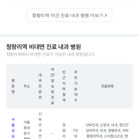
청량리역 야간 진료 내과 병원 더보기
청량리역 비대면 진료 내과 병원
청량리역에서 비대면 진료가 가능한 내과 병원입니다.
야
인
주
내
간/
근
차
병
과
일
지
가
원
주소
전
요
진료과목
하
능
명
문
일
철
대
의
진
역
수
료
산
서
부
서울
울
인
청
산부인과, 신경과, 내과, 정신건
동대
성
과
량
70
강의학과, 외과, 정형외과, 마취
문구
-
심
전
리
대
통증의학과, 소아청소년과, 영