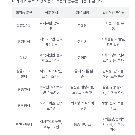
내과에서 주로 처방하는 의약품의 종류는 다음과 같아요.
의약품 분류
성분 예시
치료 질환
일반적인 부작용
로사르탄, 암로디
어지럼, 부종, 두
항고혈압제
고혈압
핀
통
메트포르민, 글리
소화불량, 저혈당,
항당뇨제
당뇨병
메피리드
피부 발진
아목시실린, 클라
소화기 장애, 알레
항생제
감염증
리스로마이신
르기 반응, 설사
항콜레스테
아토르바스타틴,
고콜레스테롤혈
근육통, 간 기능
롤제
로수바스타틴
증
이상, 소화 불량
와파린, 리바록사
혈전증, 심방세동,
출혈 경향 증가,
항응고제
반, 아스피린
스텐트 시술 후
멍, 간 기능 이상
오메프라졸, 란소
위궤양, 위식도역
두통, 설사, 복통,
항궤양제
프라졸
류질환
가스
소화불량, 알레르
아세트아미노펜,
해열 진통제
통증, 열감소
기 반응, 간 기능
이부프로펜
장애