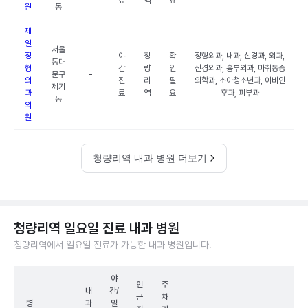
료
역
요
원
동
제
일
서울
정
야
청
확
정형외과, 내과, 신경과, 외과,
동대
형
간
량
인
신경외과, 흉부외과, 마취통증
문구
-
외
진
리
필
의학과, 소아청소년과, 이비인
제기
과
료
역
요
후과, 피부과
동
의
원
청량리역 내과 병원 더보기
청량리역 일요일 진료 내과 병원
청량리역에서 일요일 진료가 가능한 내과 병원입니다.
야
인
주
내
간/
근
차
병
과
일