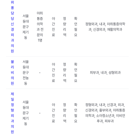
위
풍
당
마취
서울
당
통증
야
청
확
동대
신
의학
간
량
인
정형외과, 내과, 마취통증의학
문구
경
과 전
진
리
필
과, 신경외과, 재활의학과
제기
외
문의
료
역
요
동
과
1명
의
원
블
서울
야
청
확
리
동대
간
량
인
비
문구
-
피부과, 내과, 성형외과
진
리
필
의
전농
료
역
요
원
동
제
일
서울
정
야
청
확
정형외과, 내과, 신경과, 외과,
동대
형
간
량
인
신경외과, 흉부외과, 마취통증
문구
-
외
진
리
필
의학과, 소아청소년과, 이비인
제기
과
료
역
요
후과, 피부과
동
의
원