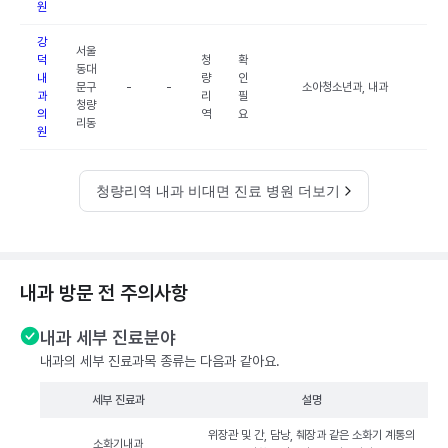
원
강
서울
덕
청
확
동대
내
량
인
문구
-
-
소아청소년과, 내과
과
리
필
청량
의
역
요
리동
원
청량리역 내과 비대면 진료 병원 더보기
내과 방문 전 주의사항
내과 세부 진료분야
내과의 세부 진료과목 종류는 다음과 같아요.
세부 진료과
설명
위장관 및 간, 담낭, 췌장과 같은 소화기 계통의
소화기내과