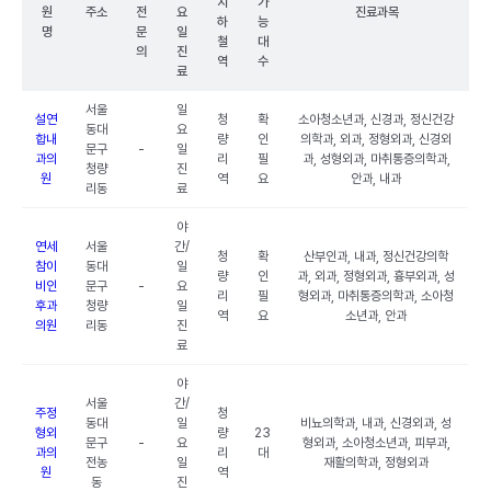
지
가
원
주소
전
요
진료과목
하
능
명
문
일
철
대
의
진
역
수
료
서울
일
설연
청
확
소아청소년과, 신경과, 정신건강
동대
요
합내
량
인
의학과, 외과, 정형외과, 신경외
문구
-
일
과의
리
필
과, 성형외과, 마취통증의학과,
청량
진
원
역
요
안과, 내과
리동
료
야
연세
서울
간/
청
확
산부인과, 내과, 정신건강의학
참이
동대
일
량
인
과, 외과, 정형외과, 흉부외과, 성
비인
문구
-
요
리
필
형외과, 마취통증의학과, 소아청
후과
청량
일
역
요
소년과, 안과
의원
리동
진
료
야
서울
간/
주정
청
동대
일
비뇨의학과, 내과, 신경외과, 성
형외
량
23
문구
-
요
형외과, 소아청소년과, 피부과,
과의
리
대
전농
일
재활의학과, 정형외과
원
역
동
진