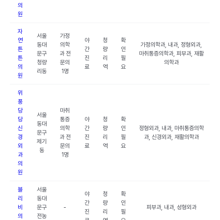
의
원
자
서울
가정
연
야
청
확
동대
의학
가정의학과, 내과, 정형외과,
튼
간
량
인
문구
과 전
마취통증의학과, 피부과, 재활
튼
진
리
필
청량
문의
의학과
의
료
역
요
리동
1명
원
위
풍
당
마취
서울
당
통증
야
청
확
동대
신
의학
간
량
인
정형외과, 내과, 마취통증의학
문구
경
과 전
진
리
필
과, 신경외과, 재활의학과
제기
외
문의
료
역
요
동
과
1명
의
원
블
서울
야
청
확
리
동대
간
량
인
비
문구
-
피부과, 내과, 성형외과
진
리
필
의
전농