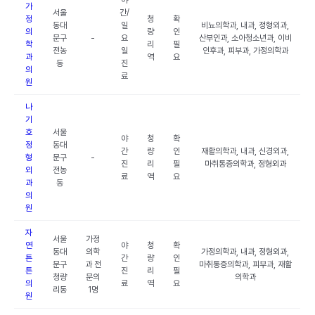
야
가
서울
간/
정
청
확
동대
일
비뇨의학과, 내과, 정형외과,
의
량
인
문구
-
요
산부인과, 소아청소년과, 이비
학
리
필
전농
일
인후과, 피부과, 가정의학과
과
역
요
동
진
의
료
원
나
기
호
서울
야
청
확
정
동대
간
량
인
재활의학과, 내과, 신경외과,
형
문구
-
진
리
필
마취통증의학과, 정형외과
외
전농
료
역
요
과
동
의
원
자
서울
가정
연
야
청
확
동대
의학
가정의학과, 내과, 정형외과,
튼
간
량
인
문구
과 전
마취통증의학과, 피부과, 재활
튼
진
리
필
청량
문의
의학과
의
료
역
요
리동
1명
원