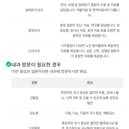
천식, 비염 등 알레르기 질환의 조절 및 치료를
알레르기내과
담당합니다. 약물치료 및 면역치료까지 다룹니
다.
종양 질환의 진단, 치료, 연구를 담당합니다. 항
종양내과
암요법, 방사선 치료, 표적 치료 등을 포함한 종
합적인 치료를 제공합니다.
기저질환이 다양한 노인 환자들에게 복합적인
노년내과
치료를 제공합니다. 심장, 신장, 감염성 질환까
지 포함한 치료를 제공합니다.
내과 방문이 필요한 경우
이런 증상과 질환이라면 내과에 방문하시면 돼요.
질병
증상
특징적인 초기 증상은 없지만 두통, 코피나 혈
고혈압
뇨, 시력 저하 등 있을 수 있으며 보통 검진상
발견
당뇨병
다음, 다뇨, 다갈의 3다 증상, 체중감소
특징적인 초기 증상은 없지만 혈액검사상 발
고지혈증
견. 장기적으로 심뇌혈관 질환으로 이어질 수