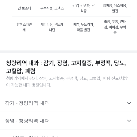
간염, 간경화, 담
입마름, 메스꺼움,
간 보조제
우루사정, 고덱스
석증
발진
졸음, 두통, 권태
항히스타민
세티리진, 펙소페
비염, 두드러기,
감, 마비감, 무력
제
나딘
약물 발진
증
청량리역 내과 : 감기, 장염, 고지혈증, 부정맥, 당뇨,
고혈압, 폐렴
청량리역에서 감기, 장염, 고지혈증, 부정맥, 당뇨, 고혈압, 폐렴 진료/처방
이 가능한 내과 병원입니다.
감기 - 청량리역 내과
장염 - 청량리역 내과