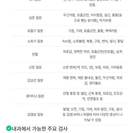
있음.
두근거림, 호흡곤란, 어지럼증, 실신, 흉통(등
심장 질환
으로 뻗는 방사통), 하지부종
호흡기 질환
기침, 가래, 호흡곤란, 흉통, 쌕색거림
소화기 질환
속쓰림, 소화불량, 복통, 구토, 변비, 설사, 황달
피로감, 창백한 피부, 호흡곤란(빈호흡), 심계
빈혈
항진
신장 질환
소변 변화(색, 빈도, 양), 부종, 피로, 가려움증
체중 변화, 체온 불내성, 불안, 두근거림, 피로
갑상선 질환
감, 생리불순
관절 통증 및 열감, 근육 통증, 피로감, 조조강
류마티스질환
직, 안면홍조 등
발열, 오한, 기침, 가래, 피부 발진, 구토, 설사
감염성 질환
등 감염 부위나 유형에 따라 다양한 증상이 나
타날 수 있음
내과에서 가능한 주요 검사