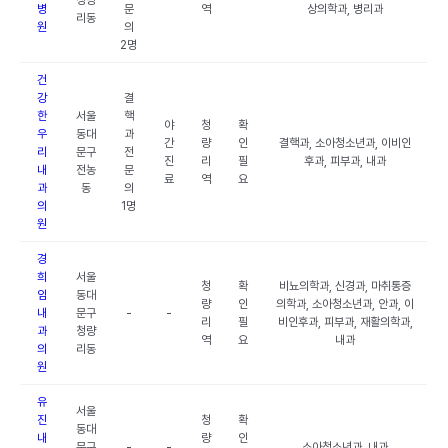
청량
병
문
역
상의학과, 병리과
리동
원
의
2명
건
강
결
한
서울
핵
야
청
확
우
동대
과
간
량
인
결핵과, 소아청소년과, 이비인
리
문구
전
진
리
필
후과, 피부과, 내과
내
전농
문
료
역
요
과
동
의
의
1명
원
경
희
서울
청
확
비뇨의학과, 신경과, 마취통증
임
동대
량
인
의학과, 소아청소년과, 안과, 이
내
문구
-
-
리
필
비인후과, 피부과, 재활의학과,
과
청량
역
요
내과
의
리동
원
유
서울
진
청
확
동대
내
량
인
문구
-
-
소아청소년과, 내과