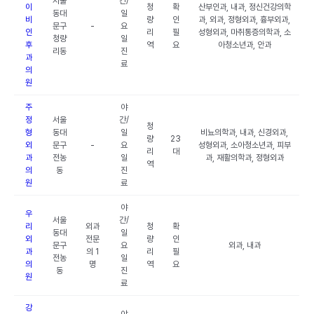
서울
간/
이
청
확
산부인과, 내과, 정신건강의학
동대
일
비
량
인
과, 외과, 정형외과, 흉부외과,
문구
-
요
인
리
필
성형외과, 마취통증의학과, 소
청량
일
후
역
요
아청소년과, 안과
리동
진
과
료
의
원
주
야
정
서울
간/
청
형
동대
일
비뇨의학과, 내과, 신경외과,
량
23
외
문구
-
요
성형외과, 소아청소년과, 피부
리
대
과
전농
일
과, 재활의학과, 정형외과
역
의
동
진
원
료
야
우
서울
간/
리
외과
청
확
동대
일
외
전문
량
인
문구
요
외과, 내과
과
의 1
리
필
전농
일
의
명
역
요
동
진
원
료
강