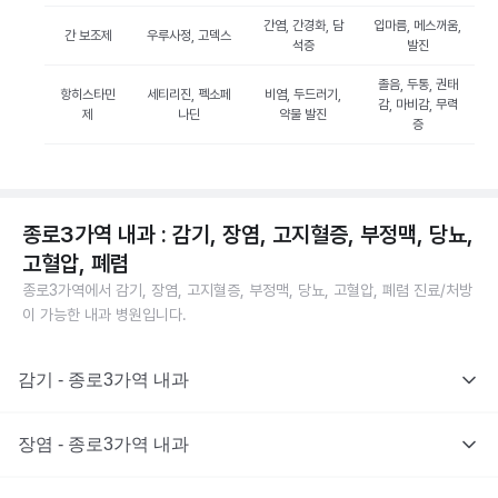
간염, 간경화, 담
입마름, 메스꺼움,
간 보조제
우루사정, 고덱스
석증
발진
졸음, 두통, 권태
항히스타민
세티리진, 펙소페
비염, 두드러기,
감, 마비감, 무력
제
나딘
약물 발진
증
종로3가역 내과 : 감기, 장염, 고지혈증, 부정맥, 당뇨,
고혈압, 폐렴
종로3가역에서 감기, 장염, 고지혈증, 부정맥, 당뇨, 고혈압, 폐렴 진료/처방
이 가능한 내과 병원입니다.
감기 - 종로3가역 내과
장염 - 종로3가역 내과