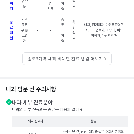
구 묘
필
의
일
가
동
요
원
진료
역
서울
종
종
확
종로
로
내과, 정형외과, 마취통증의학
로
인
구 종
-
-
3
과, 이비인후과, 피부과, 비뇨
의
필
로3
가
의학과, 가정의학과
원
요
가
역
종로3가역 내과 비대면 진료 병원 더보기
내과 방문 전 주의사항
내과 세부 진료분야
내과의 세부 진료과목 종류는 다음과 같아요.
세부 진료과
설명
위장관 및 간, 담낭, 췌장과 같은 소화기 계통의