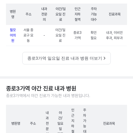
내과
야간/일
인근
주차
병원
주소
전문
요일 진
지하
가능
진료과목
명
의
료
철역
대수
필모
서울 종
야간/일
종로3
확인
내과, 이비인
어의
로구 묘
-
요일 진
가역
필요
후과, 피부과
원
동
료
종로3가역 일요일 진료 내과 병원 더보기
종로3가역 야간 진료 내과 병원
종로3가역에서 야간 진료가 가능한 내과 병원입니다.
인
주
내
야
근
차
과
간/
지
가
병원명
주소
전
일요
진료과목
하
능
문
일
철
대