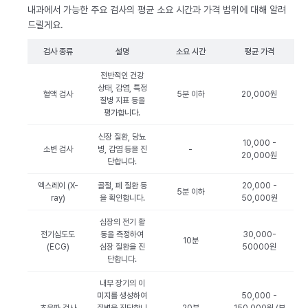
내과에서 가능한 주요 검사의 평균 소요 시간과 가격 범위에 대해 알려
드릴게요.
검사 종류
설명
소요 시간
평균 가격
전반적인 건강
상태, 감염, 특정
혈액 검사
5분 이하
20,000원
질병 지표 등을
평가합니다.
신장 질환, 당뇨
10,000 -
소변 검사
병, 감염 등을 진
-
20,000원
단합니다.
엑스레이 (X-
골절, 폐 질환 등
20,000 -
5분 이하
ray)
을 확인합니다.
50,000원
심장의 전기 활
전기심도도
동을 측정하여
30,000-
10분
(ECG)
심장 질환을 진
50000원
단합니다.
내부 장기의 이
미지를 생성하여
50,000 -