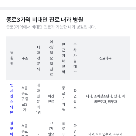
종로3가역 비대면 진료 내과 병원
종로3가역에서 비대면 진료가 가능한 내과 병원입니다.
야
인
주
내
간/
근
차
병
과
일
지
가
원
주소
전
요
진료과목
하
능
명
문
일
철
대
의
진
역
수
료
연
내
서울
종
세
과
확
종로
로
센
전
야간
인
내과, 소아청소년과, 안과, 이
구 종
3
스
문
진료
필
비인후과, 피부과
로3
가
의
의
요
가
역
원
1명
필
야
종
서울
확
모
간/
로
종로
인
어
-
일요
3
내과, 이비인후과, 피부과