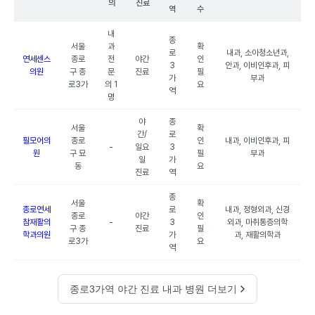
의
진료
역
수
내
종
서울
과
확
로
내과, 소아청소년과,
연세센스
종로
전
야간
인
3
안과, 이비인후과, 피
의원
구 종
문
진료
필
가
부과
로3가
의 1
요
역
명
야
종
서울
확
간/
로
필모어의
종로
인
내과, 이비인후과, 피
-
일요
3
원
구 묘
필
부과
일
가
동
요
진료
역
종
서울
확
종로연세
로
내과, 정형외과, 신경
종로
야간
인
참재활의
-
3
외과, 마취통증의학
구 종
진료
필
학과의원
가
과, 재활의학과
로3가
요
역
종로3가역 야간 진료 내과 병원 더보기