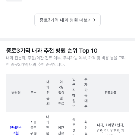
종로3가역 내과 병원 더보기
종로3가역 내과 추천 병원 순위 Top 10
내과 전문의, 주말/야간 진료 여부, 주차가능 여부, 가격 및 비용 등을 고려
한 종로3가역 내과 추천 순위입니다.
인
주
내
야
근
차
과
간/
지
가
병원명
주소
전
일요
진료과목
하
능
문
일
철
대
의
진료
역
수
내
종
서울
과
확
로
내과, 소아청소년과,
연세센스
종로
전
야간
인
3
안과, 이비인후과, 피
의원
구 종
문
진료
필