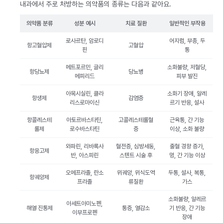
내과에서 주로 처방하는 의약품의 종류는 다음과 같아요.
의약품 분류
성분 예시
치료 질환
일반적인 부작용
로사르탄, 암로디
어지럼, 부종, 두
항고혈압제
고혈압
핀
통
메트포르민, 글리
소화불량, 저혈당,
항당뇨제
당뇨병
메피리드
피부 발진
아목시실린, 클라
소화기 장애, 알레
항생제
감염증
리스로마이신
르기 반응, 설사
항콜레스테
아토르바스타틴,
고콜레스테롤혈
근육통, 간 기능
롤제
로수바스타틴
증
이상, 소화 불량
와파린, 리바록사
혈전증, 심방세동,
출혈 경향 증가,
항응고제
반, 아스피린
스텐트 시술 후
멍, 간 기능 이상
오메프라졸, 란소
위궤양, 위식도역
두통, 설사, 복통,
항궤양제
프라졸
류질환
가스
소화불량, 알레르
아세트아미노펜,
해열 진통제
통증, 열감소
기 반응, 간 기능
이부프로펜
장애