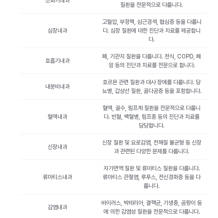
소화기내과
질환을 전문적으로 다룹니다.
고혈압, 부정맥, 심근경색, 협심증 등을 다룹니
심장내과
다. 심장 질환에 대한 진단과 치료를 제공합니
다.
폐, 기관지 질환을 다룹니다. 천식, COPD, 폐
호흡기내과
암 등의 진단과 치료를 전문으로 합니다.
호르몬 관련 질환과 대사 장애를 다룹니다. 당
내분비내과
뇨병, 갑상선 질환, 골다공증 등을 포함합니다.
혈액, 골수, 림프계 질환을 전문적으로 다룹니
혈액내과
다. 빈혈, 백혈병, 림프종 등의 진단과 치료를
담당합니다.
신장 질환 및 요로감염, 전해질 불균형 등 신장
신장내과
과 관련된 다양한 문제를 다룹니다.
자가면역 질환 및 류마티스 질환을 다룹니다.
류마티스내과
류마티스 관절염, 루푸스, 전신경화증 등을 다
룹니다.
바이러스, 박테리아, 결핵균, 기생충, 곰팡이 등
감염내과
에 의한 감염성 질환을 전문적으로 다룹니다.