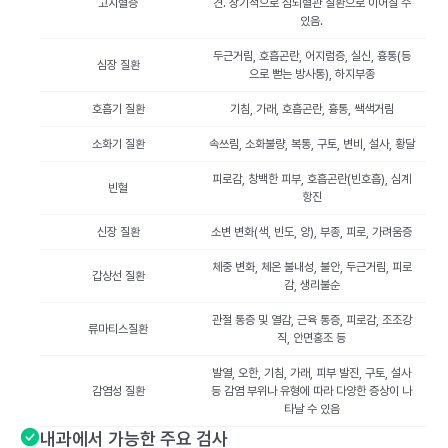
고지혈증
견. 장기적으로 심뇌혈관 질환으로 이어질 수
있음.
두근거림, 호흡곤란, 어지럼증, 실신, 흉통(등
심장 질환
으로 뻗는 방사통), 하지부종
호흡기 질환
기침, 가래, 호흡곤란, 흉통, 쌕색거림
소화기 질환
속쓰림, 소화불량, 복통, 구토, 변비, 설사, 황달
피로감, 창백한 피부, 호흡곤란(빈호흡), 심계
빈혈
항진
신장 질환
소변 변화(색, 빈도, 양), 부종, 피로, 가려움증
체중 변화, 체온 불내성, 불안, 두근거림, 피로
갑상선 질환
감, 생리불순
관절 통증 및 열감, 근육 통증, 피로감, 조조강
류마티스질환
직, 안면홍조 등
발열, 오한, 기침, 가래, 피부 발진, 구토, 설사
감염성 질환
등 감염 부위나 유형에 따라 다양한 증상이 나
타날 수 있음
내과에서 가능한 주요 검사