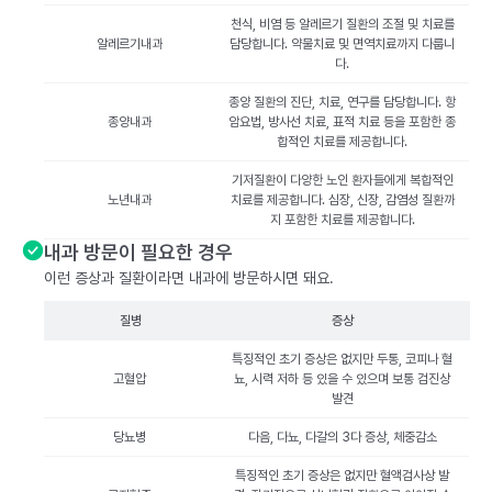
천식, 비염 등 알레르기 질환의 조절 및 치료를
알레르기내과
담당합니다. 약물치료 및 면역치료까지 다룹니
다.
종양 질환의 진단, 치료, 연구를 담당합니다. 항
종양내과
암요법, 방사선 치료, 표적 치료 등을 포함한 종
합적인 치료를 제공합니다.
기저질환이 다양한 노인 환자들에게 복합적인
노년내과
치료를 제공합니다. 심장, 신장, 감염성 질환까
지 포함한 치료를 제공합니다.
내과 방문이 필요한 경우
이런 증상과 질환이라면 내과에 방문하시면 돼요.
질병
증상
특징적인 초기 증상은 없지만 두통, 코피나 혈
고혈압
뇨, 시력 저하 등 있을 수 있으며 보통 검진상
발견
당뇨병
다음, 다뇨, 다갈의 3다 증상, 체중감소
특징적인 초기 증상은 없지만 혈액검사상 발