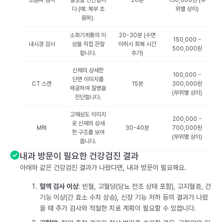
초음파 검사
질병을 진단합니
20분
150,000원 (부
다 (예: 복부 초
위별 상이)
음파).
소화기계통의 이
20-30분 (수면
150,000 -
내시경 검사
상을 직접 관찰
마취시 회복 시간
500,000원
합니다.
추가)
신체의 상세한
100,000 -
단면 이미지를
CT 스캔
15분
300,000원
제공하여 질병을
(부위별 상이)
진단합니다.
고해상도 이미지
200,000 -
로 신체의 상세
MRI
30-40분
700,000원
한 구조를 보여
(부위별 상이)
줍니다.
내과 방문이 필요한 건강검진 결과
아래와 같은 건강검진 결과가 나왔다면, 내과 방문이 필요해요.
혈액 검사 이상
: 빈혈, 고혈당(당뇨 전조 상태 포함), 고지혈증, 간
기능 이상(간 효소 수치 상승), 신장 기능 저하 등의 결과가 나왔
을 때 추가 검사와 적절한 치료 계획이 필요할 수 있씁니다.