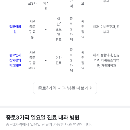
가
부과
로3가
의 1
요
역
명
야
종
서울
확
간/
로
필모어의
종로
인
내과, 이비인후과, 피
-
일요
3
원
구 묘
필
부과
일
가
동
요
진료
역
종
서울
확
종로연세
로
내과, 정형외과, 신경
종로
야간
인
참재활의
-
3
외과, 마취통증의학
구 종
진료
필
학과의원
가
과, 재활의학과
로3가
요
역
종로3가역 내과 병원 더보기
종로3가역 일요일 진료 내과 병원
종로3가역에서 일요일 진료가 가능한 내과 병원입니다.