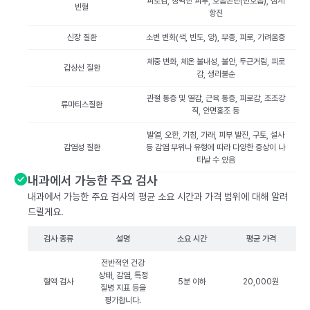
피로감, 창백한 피부, 호흡곤란(빈호흡), 심계
빈혈
항진
신장 질환
소변 변화(색, 빈도, 양), 부종, 피로, 가려움증
체중 변화, 체온 불내성, 불안, 두근거림, 피로
갑상선 질환
감, 생리불순
관절 통증 및 열감, 근육 통증, 피로감, 조조강
류마티스질환
직, 안면홍조 등
발열, 오한, 기침, 가래, 피부 발진, 구토, 설사
감염성 질환
등 감염 부위나 유형에 따라 다양한 증상이 나
타날 수 있음
내과에서 가능한 주요 검사
내과에서 가능한 주요 검사의 평균 소요 시간과 가격 범위에 대해 알려
드릴게요.
검사 종류
설명
소요 시간
평균 가격
전반적인 건강
상태, 감염, 특정
혈액 검사
5분 이하
20,000원
질병 지표 등을
평가합니다.