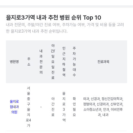
을지로3가역 내과 추천 병원 순위 Top 10
내과 전문의, 주말/야간 진료 여부, 주차가능 여부, 가격 및 비용 등을 고려
한 을지로3가역 내과 추천 순위입니다.
야
인
주
내
간/
근
차
과
일
주
지
가
병원명
전
요
진료과목
소
하
능
문
일
철
대
의
진
역
수
료
서
울
을
중
야
지
확
외과, 신경과, 정신건강의학과,
을지로
구
간
로
인
정형외과, 신경외과, 산부인과,
참내과
-
을
진
3
필
소아청소년과, 안과, 이비인후
의원
지
료
가
요
과, 내과
로4
역
가