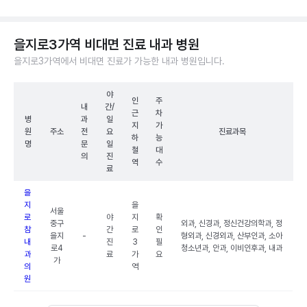
을지로3가역 비대면 진료 내과 병원
을지로3가역에서 비대면 진료가 가능한 내과 병원입니다.
야
인
주
내
간/
근
차
병
과
일
지
가
원
주소
전
요
진료과목
하
능
명
문
일
철
대
의
진
역
수
료
을
지
을
서울
로
야
지
확
중구
외과, 신경과, 정신건강의학과, 정
참
간
로
인
을지
-
형외과, 신경외과, 산부인과, 소아
내
진
3
필
로4
청소년과, 안과, 이비인후과, 내과
과
료
가
요
가
의
역
원