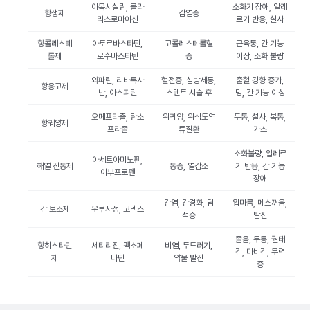
아목시실린, 클라
소화기 장애, 알레
항생제
감염증
리스로마이신
르기 반응, 설사
항콜레스테
아토르바스타틴,
고콜레스테롤혈
근육통, 간 기능
롤제
로수바스타틴
증
이상, 소화 불량
와파린, 리바록사
혈전증, 심방세동,
출혈 경향 증가,
항응고제
반, 아스피린
스텐트 시술 후
멍, 간 기능 이상
오메프라졸, 란소
위궤양, 위식도역
두통, 설사, 복통,
항궤양제
프라졸
류질환
가스
소화불량, 알레르
아세트아미노펜,
해열 진통제
통증, 열감소
기 반응, 간 기능
이부프로펜
장애
간염, 간경화, 담
입마름, 메스꺼움,
간 보조제
우루사정, 고덱스
석증
발진
졸음, 두통, 권태
항히스타민
세티리진, 펙소페
비염, 두드러기,
감, 마비감, 무력
제
나딘
약물 발진
증