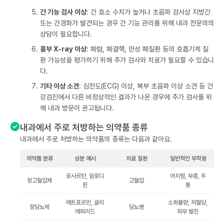
간 기능 검사 이상
: 간 효소 수치가 높거나 초음파 검사상 지방간
또는 간경화가 발견되는 경우 간 기능 관리를 위해 내과 전문의의
상담이 필요합니다.
흉부 X-ray 이상
: 폐렴, 폐결핵, 만성 폐질환 등의 호흡기계 질
환 가능성을 평가하기 위해 추가 검사와 치료가 필요할 수 있습니
다.
기타 이상 소견
: 심전도(ECG) 이상, 복부 초음파 이상 소견 등 건
강검진에서 다른 비정상적인 결과가 나온 경우에 추가 검사를 위
해 내과 방문이 권고됩니다.
내과에서 주로 처방하는 의약품 종류
내과에서 주로 처방하는 의약품의 종류는 다음과 같아요.
의약품 분류
성분 예시
치료 질환
일반적인 부작용
로사르탄, 암로디
어지럼, 부종, 두
항고혈압제
고혈압
핀
통
메트포르민, 글리
소화불량, 저혈당,
항당뇨제
당뇨병
메피리드
피부 발진