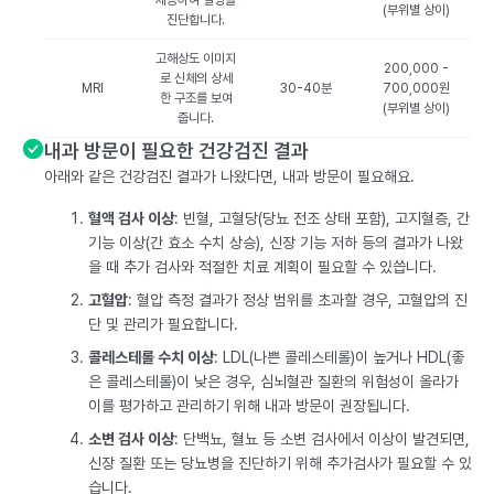
제공하여 질병을
(부위별 상이)
진단합니다.
고해상도 이미지
200,000 -
로 신체의 상세
MRI
30-40분
700,000원
한 구조를 보여
(부위별 상이)
줍니다.
내과 방문이 필요한 건강검진 결과
아래와 같은 건강검진 결과가 나왔다면, 내과 방문이 필요해요.
혈액 검사 이상
: 빈혈, 고혈당(당뇨 전조 상태 포함), 고지혈증, 간
기능 이상(간 효소 수치 상승), 신장 기능 저하 등의 결과가 나왔
을 때 추가 검사와 적절한 치료 계획이 필요할 수 있씁니다.
고혈압
: 혈압 측정 결과가 정상 범위를 초과할 경우, 고혈압의 진
단 및 관리가 필요합니다.
콜레스테롤 수치 이상
: LDL(나쁜 콜레스테롤)이 높거나 HDL(좋
은 콜레스테롤)이 낮은 경우, 심뇌혈관 질환의 위험성이 올라가
이를 평가하고 관리하기 위해 내과 방문이 권장됩니다.
소변 검사 이상
: 단백뇨, 혈뇨 등 소변 검사에서 이상이 발견되면,
신장 질환 또는 당뇨병을 진단하기 위해 추가검사가 필요할 수 있
습니다.