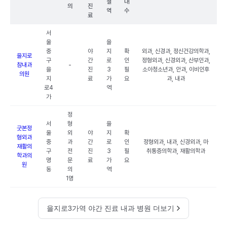
철
대
의
진
역
수
료
서
울
을
중
야
지
확
외과, 신경과, 정신건강의학과,
을지로
구
간
로
인
정형외과, 신경외과, 산부인과,
참내과
-
을
진
3
필
소아청소년과, 안과, 이비인후
의원
지
료
가
요
과, 내과
로4
역
가
정
서
형
을
굿본정
울
외
야
지
확
형외과
중
과
간
로
인
정형외과, 내과, 신경외과, 마
재활의
구
전
진
3
필
취통증의학과, 재활의학과
학과의
명
문
료
가
요
원
동
의
역
1명
을지로3가역 야간 진료 내과 병원 더보기