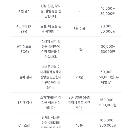
신장 질환, 당뇨
10,000 -
소변 검사
병, 감염 등을 진
-
20,000원
단합니다.
엑스레이 (X-
골절, 폐 질환 등
20,000 -
5분 이하
ray)
을 확인합니다.
50,000원
심장의 전기 활
전기심도도
동을 측정하여
30,000-
10분
(ECG)
심장 질환을 진
50000원
단합니다.
내부 장기의 이
미지를 생성하여
50,000 -
초음파 검사
질병을 진단합니
20분
150,000원 (부
다 (예: 복부 초
위별 상이)
음파).
소화기계통의 이
20-30분 (수면
150,000 -
내시경 검사
상을 직접 관찰
마취시 회복 시간
500,000원
합니다.
추가)
신체의 상세한
100,000 -
단면 이미지를
CT 스캔
15분
300,000원