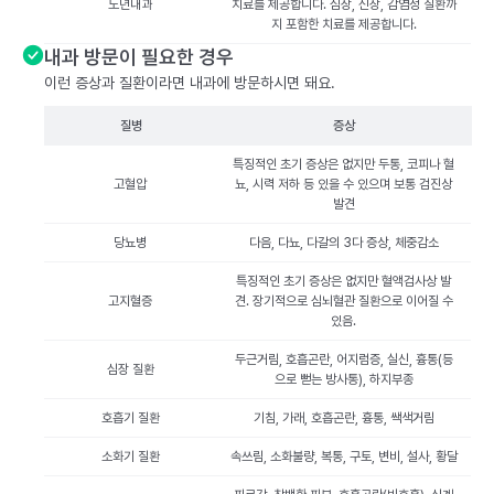
노년내과
치료를 제공합니다. 심장, 신장, 감염성 질환까
지 포함한 치료를 제공합니다.
내과 방문이 필요한 경우
이런 증상과 질환이라면 내과에 방문하시면 돼요.
질병
증상
특징적인 초기 증상은 없지만 두통, 코피나 혈
고혈압
뇨, 시력 저하 등 있을 수 있으며 보통 검진상
발견
당뇨병
다음, 다뇨, 다갈의 3다 증상, 체중감소
특징적인 초기 증상은 없지만 혈액검사상 발
고지혈증
견. 장기적으로 심뇌혈관 질환으로 이어질 수
있음.
두근거림, 호흡곤란, 어지럼증, 실신, 흉통(등
심장 질환
으로 뻗는 방사통), 하지부종
호흡기 질환
기침, 가래, 호흡곤란, 흉통, 쌕색거림
소화기 질환
속쓰림, 소화불량, 복통, 구토, 변비, 설사, 황달