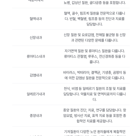
내분비내과
뇨병, 갑상선 질환, 골다공증 등을 포함합니다.
혈액, 골수, 림프계 질환을 전문적으로 다룹니
혈액내과
다. 빈혈, 백혈병, 림프종 등의 진단과 치료를
담당합니다.
신장 질환 및 요로감염, 전해질 불균형 등 신장
신장내과
과 관련된 다양한 문제를 다룹니다.
자가면역 질환 및 류마티스 질환을 다룹니다.
류마티스내과
류마티스 관절염, 루푸스, 전신경화증 등을 다
룹니다.
바이러스, 박테리아, 결핵균, 기생충, 곰팡이 등
감염내과
에 의한 감염성 질환을 전문적으로 다룹니다.
천식, 비염 등 알레르기 질환의 조절 및 치료를
알레르기내과
담당합니다. 약물치료 및 면역치료까지 다룹니
다.
종양 질환의 진단, 치료, 연구를 담당합니다. 항
종양내과
암요법, 방사선 치료, 표적 치료 등을 포함한 종
합적인 치료를 제공합니다.
기저질환이 다양한 노인 환자들에게 복합적인