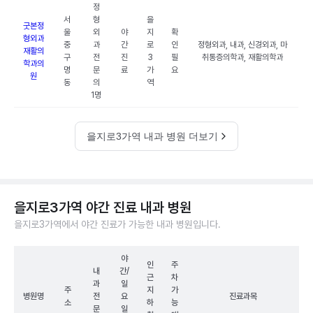
정
서
형
을
굿본정
울
외
야
지
확
형외과
중
과
간
로
인
정형외과, 내과, 신경외과, 마
재활의
구
전
진
3
필
취통증의학과, 재활의학과
학과의
명
문
료
가
요
원
동
의
역
1명
을지로3가역 내과 병원 더보기
을지로3가역 야간 진료 내과 병원
을지로3가역에서 야간 진료가 가능한 내과 병원입니다.
야
인
주
내
간/
근
차
과
일
주
지
가
병원명
전
요
진료과목
소
하
능
문
일