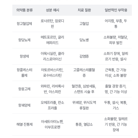
의약품 분류
성분 예시
치료 질환
일반적인 부작용
로사르탄, 암로디
어지럼, 부종, 두
항고혈압제
고혈압
핀
통
메트포르민, 글리
소화불량, 저혈당,
항당뇨제
당뇨병
메피리드
피부 발진
아목시실린, 클라
소화기 장애, 알레
항생제
감염증
리스로마이신
르기 반응, 설사
항콜레스테
아토르바스타틴,
고콜레스테롤혈
근육통, 간 기능
롤제
로수바스타틴
증
이상, 소화 불량
와파린, 리바록사
혈전증, 심방세동,
출혈 경향 증가,
항응고제
반, 아스피린
스텐트 시술 후
멍, 간 기능 이상
오메프라졸, 란소
위궤양, 위식도역
두통, 설사, 복통,
항궤양제
프라졸
류질환
가스
소화불량, 알레르
아세트아미노펜,
해열 진통제
통증, 열감소
기 반응, 간 기능
이부프로펜
장애