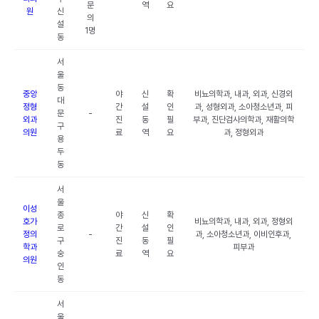
문
역
요
원
신
의
설
1명
동
서
울
동
중앙
야
신
확
비뇨의학과, 내과, 외과, 신경외
대
정형
간
설
인
과, 성형외과, 소아청소년과, 피
문
-
외과
진
동
필
부과, 진단검사의학과, 재활의학
구
의원
료
역
요
과, 정형외과
용
두
동
서
울
이성
종
야
신
확
호가
비뇨의학과, 내과, 외과, 정형외
로
간
설
인
정의
-
과, 소아청소년과, 이비인후과,
구
진
동
필
학과
피부과
숭
료
역
요
의원
인
동
서
울