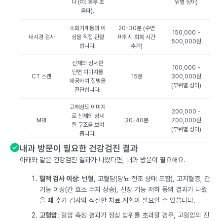
다 (예: 복부 초
위별 상이)
음파).
소화기계통의 이
20-30분 (수면
150,000 -
내시경 검사
상을 직접 관찰
마취시 회복 시간
500,000원
합니다.
추가)
신체의 상세한
100,000 -
단면 이미지를
CT 스캔
15분
300,000원
제공하여 질병을
(부위별 상이)
진단합니다.
고해상도 이미지
200,000 -
로 신체의 상세
MRI
30-40분
700,000원
한 구조를 보여
(부위별 상이)
줍니다.
내과 방문이 필요한 건강검진 결과
아래와 같은 건강검진 결과가 나왔다면, 내과 방문이 필요해요.
혈액 검사 이상
: 빈혈, 고혈당(당뇨 전조 상태 포함), 고지혈증, 간
기능 이상(간 효소 수치 상승), 신장 기능 저하 등의 결과가 나왔
을 때 추가 검사와 적절한 치료 계획이 필요할 수 있씁니다.
고혈압
: 혈압 측정 결과가 정상 범위를 초과할 경우, 고혈압의 진