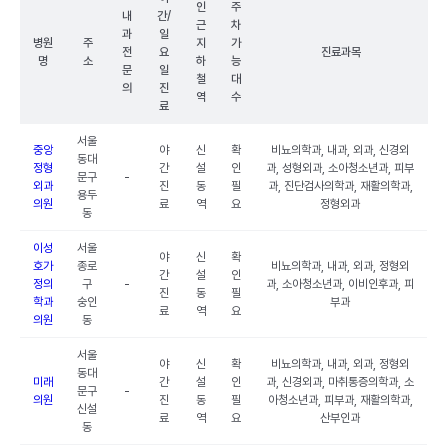
인
주
내
간/
근
차
과
일
병원
주
지
가
전
요
진료과목
명
소
하
능
문
일
철
대
의
진
역
수
료
서울
중앙
야
신
확
비뇨의학과, 내과, 외과, 신경외
동대
정형
간
설
인
과, 성형외과, 소아청소년과, 피부
문구
-
외과
진
동
필
과, 진단검사의학과, 재활의학과,
용두
의원
료
역
요
정형외과
동
이성
서울
야
신
확
호가
종로
비뇨의학과, 내과, 외과, 정형외
간
설
인
정의
구
-
과, 소아청소년과, 이비인후과, 피
진
동
필
학과
숭인
부과
료
역
요
의원
동
서울
야
신
확
비뇨의학과, 내과, 외과, 정형외
동대
미래
간
설
인
과, 신경외과, 마취통증의학과, 소
문구
-
의원
진
동
필
아청소년과, 피부과, 재활의학과,
신설
료
역
요
산부인과
동