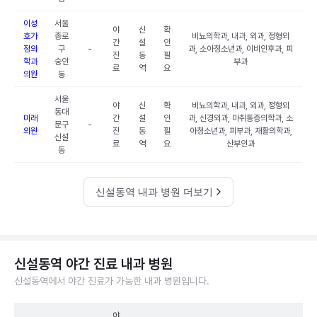
이성
서울
야
신
확
호가
종로
비뇨의학과, 내과, 외과, 정형외
간
설
인
정의
구
-
과, 소아청소년과, 이비인후과, 피
진
동
필
학과
숭인
부과
료
역
요
의원
동
서울
야
신
확
비뇨의학과, 내과, 외과, 정형외
동대
미래
간
설
인
과, 신경외과, 마취통증의학과, 소
문구
-
의원
진
동
필
아청소년과, 피부과, 재활의학과,
신설
료
역
요
산부인과
동
신설동역 내과 병원 더보기
신설동역 야간 진료 내과 병원
신설동역에서 야간 진료가 가능한 내과 병원입니다.
야