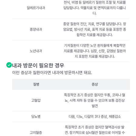
천식, 비염 등 알레르기 질환의 조절 및 치료를
알레르기내과
담당합니다. 약물치료 및 면역치료까지 다룹니
다.
종양 질환의 진단, 치료, 연구를 담당합니다. 항
종양내과
암요법, 방사선 치료, 표적 치료 등을 포함한 종
합적인 치료를 제공합니다.
기저질환이 다양한 노인 환자들에게 복합적인
노년내과
치료를 제공합니다. 심장, 신장, 감염성 질환까
지 포함한 치료를 제공합니다.
내과 방문이 필요한 경우
이런 증상과 질환이라면 내과에 방문하시면 돼요.
질병
증상
특징적인 초기 증상은 없지만 두통, 코피나 혈
고혈압
뇨, 시력 저하 등 있을 수 있으며 보통 검진상
발견
당뇨병
다음, 다뇨, 다갈의 3다 증상, 체중감소
특징적인 초기 증상은 없지만 혈액검사상 발
고지혈증
견. 장기적으로 심뇌혈관 질환으로 이어질 수