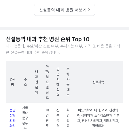
신설동역 내과 병원 더보기
신설동역 내과 추천 병원 순위 Top 10
내과 전문의, 주말/야간 진료 여부, 주차가능 여부, 가격 및 비용 등을 고려
한 신설동역 내과 추천 순위입니다.
야
인
주
내
간/
근
차
과
일
병원
주
지
가
전
요
진료과목
명
소
하
능
문
일
철
대
의
진
역
수
료
서울
중앙
야
신
확
비뇨의학과, 내과, 외과, 신경외
동대
정형
간
설
인
과, 성형외과, 소아청소년과, 피부
문구
-
외과
진
동
필
과, 진단검사의학과, 재활의학과,
용두
의원
료
역
요
정형외과
동