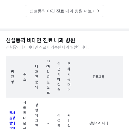
신설동역 야간 진료 내과 병원 더보기
신설동역 비대면 진료 내과 병원
신설동역에서 비대면 진료가 가능한 내과 병원입니다.
야
인
주
내
간/
근
차
병
과
일
주
지
가
원
전
요
진료과목
소
하
능
명
문
일
철
대
의
진
역
수
료
서
정
울
형
동서
동
외
신
확
울정
대
과
설
인
형외
문
-
정형외과, 내과
전
동
필
과의
구