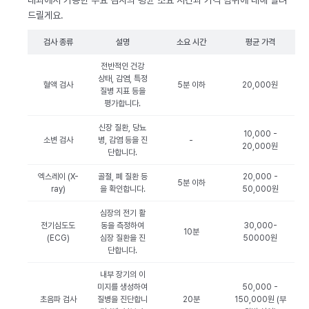
내과에서 가능한 주요 검사의 평균 소요 시간과 가격 범위에 대해 알려
드릴게요.
검사 종류
설명
소요 시간
평균 가격
전반적인 건강
상태, 감염, 특정
혈액 검사
5분 이하
20,000원
질병 지표 등을
평가합니다.
신장 질환, 당뇨
10,000 -
소변 검사
병, 감염 등을 진
-
20,000원
단합니다.
엑스레이 (X-
골절, 폐 질환 등
20,000 -
5분 이하
ray)
을 확인합니다.
50,000원
심장의 전기 활
전기심도도
동을 측정하여
30,000-
10분
(ECG)
심장 질환을 진
50000원
단합니다.
내부 장기의 이
미지를 생성하여
50,000 -
초음파 검사
질병을 진단합니
20분
150,000원 (부