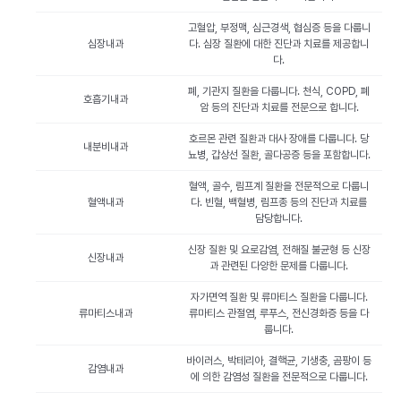
고혈압, 부정맥, 심근경색, 협심증 등을 다룹니
심장내과
다. 심장 질환에 대한 진단과 치료를 제공합니
다.
폐, 기관지 질환을 다룹니다. 천식, COPD, 폐
호흡기내과
암 등의 진단과 치료를 전문으로 합니다.
호르몬 관련 질환과 대사 장애를 다룹니다. 당
내분비내과
뇨병, 갑상선 질환, 골다공증 등을 포함합니다.
혈액, 골수, 림프계 질환을 전문적으로 다룹니
혈액내과
다. 빈혈, 백혈병, 림프종 등의 진단과 치료를
담당합니다.
신장 질환 및 요로감염, 전해질 불균형 등 신장
신장내과
과 관련된 다양한 문제를 다룹니다.
자가면역 질환 및 류마티스 질환을 다룹니다.
류마티스내과
류마티스 관절염, 루푸스, 전신경화증 등을 다
룹니다.
바이러스, 박테리아, 결핵균, 기생충, 곰팡이 등
감염내과
에 의한 감염성 질환을 전문적으로 다룹니다.