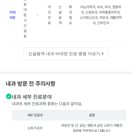
동
야
신
확
비뇨의학과, 내과, 외과, 정형외
대
미래
간
설
인
과, 신경외과, 마취통증의학과,
문
-
의원
진
동
필
소아청소년과, 피부과, 재활의학
구
료
역
요
과, 산부인과
신
설
동
신설동역 내과 비대면 진료 병원 더보기
내과 방문 전 주의사항
내과 세부 진료분야
내과의 세부 진료과목 종류는 다음과 같아요.
세부 진료과
설명
위장관 및 간, 담낭, 췌장과 같은 소화기 계통의
소화기내과
질환을 전문적으로 다룹니다.