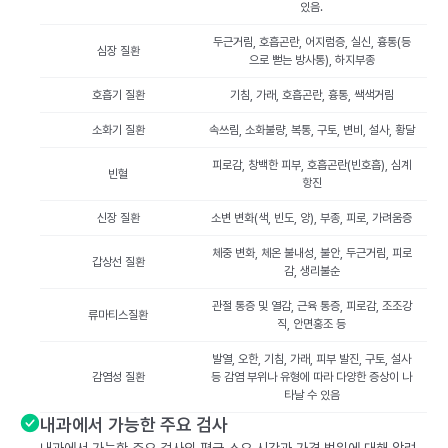
있음.
두근거림, 호흡곤란, 어지럼증, 실신, 흉통(등
심장 질환
으로 뻗는 방사통), 하지부종
호흡기 질환
기침, 가래, 호흡곤란, 흉통, 쌕색거림
소화기 질환
속쓰림, 소화불량, 복통, 구토, 변비, 설사, 황달
피로감, 창백한 피부, 호흡곤란(빈호흡), 심계
빈혈
항진
신장 질환
소변 변화(색, 빈도, 양), 부종, 피로, 가려움증
체중 변화, 체온 불내성, 불안, 두근거림, 피로
갑상선 질환
감, 생리불순
관절 통증 및 열감, 근육 통증, 피로감, 조조강
류마티스질환
직, 안면홍조 등
발열, 오한, 기침, 가래, 피부 발진, 구토, 설사
감염성 질환
등 감염 부위나 유형에 따라 다양한 증상이 나
타날 수 있음
내과에서 가능한 주요 검사