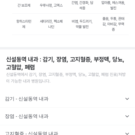
간염, 간경화, 담
입마름, 메스꺼움,
간 보조제
우루사정, 고덱스
석증
발진
졸음, 두통, 권태
항히스타민
세티리진, 펙소페
비염, 두드러기,
감, 마비감, 무력
제
나딘
약물 발진
증
신설동역 내과 : 감기, 장염, 고지혈증, 부정맥, 당뇨,
고혈압, 폐렴
신설동역에서 감기, 장염, 고지혈증, 부정맥, 당뇨, 고혈압, 폐렴 진료/처방
이 가능한 내과 병원입니다.
감기 - 신설동역 내과
장염 - 신설동역 내과
고지혈증 - 신설동역 내과