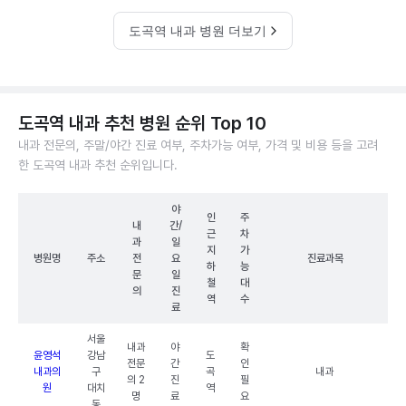
도곡역 내과 병원 더보기
도곡역 내과 추천 병원 순위 Top 10
내과 전문의, 주말/야간 진료 여부, 주차가능 여부, 가격 및 비용 등을 고려
한 도곡역 내과 추천 순위입니다.
야
인
주
내
간/
근
차
과
일
지
가
병원명
주소
전
요
진료과목
하
능
문
일
철
대
의
진
역
수
료
서울
내과
야
확
윤영석
강남
도
전문
간
인
내과의
구
곡
내과
의 2
진
필
원
대치
역
명
료
요
동