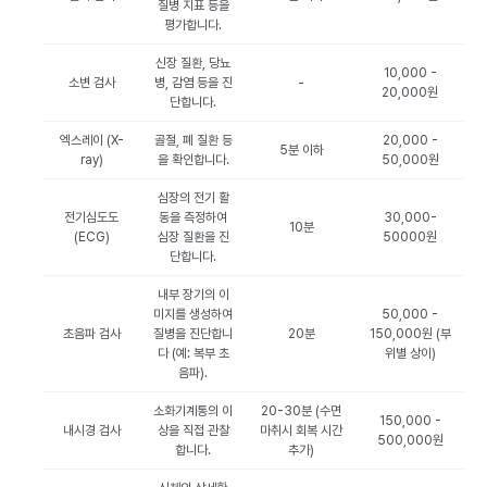
질병 지표 등을
평가합니다.
신장 질환, 당뇨
10,000 -
소변 검사
병, 감염 등을 진
-
20,000원
단합니다.
엑스레이 (X-
골절, 폐 질환 등
20,000 -
5분 이하
ray)
을 확인합니다.
50,000원
심장의 전기 활
전기심도도
동을 측정하여
30,000-
10분
(ECG)
심장 질환을 진
50000원
단합니다.
내부 장기의 이
미지를 생성하여
50,000 -
초음파 검사
질병을 진단합니
20분
150,000원 (부
다 (예: 복부 초
위별 상이)
음파).
소화기계통의 이
20-30분 (수면
150,000 -
내시경 검사
상을 직접 관찰
마취시 회복 시간
500,000원
합니다.
추가)