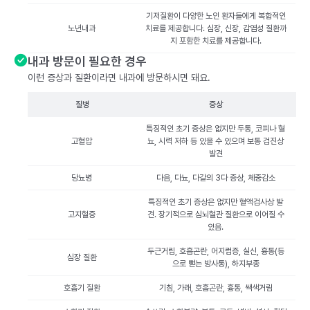
기저질환이 다양한 노인 환자들에게 복합적인
노년내과
치료를 제공합니다. 심장, 신장, 감염성 질환까
지 포함한 치료를 제공합니다.
내과 방문이 필요한 경우
이런 증상과 질환이라면 내과에 방문하시면 돼요.
질병
증상
특징적인 초기 증상은 없지만 두통, 코피나 혈
고혈압
뇨, 시력 저하 등 있을 수 있으며 보통 검진상
발견
당뇨병
다음, 다뇨, 다갈의 3다 증상, 체중감소
특징적인 초기 증상은 없지만 혈액검사상 발
고지혈증
견. 장기적으로 심뇌혈관 질환으로 이어질 수
있음.
두근거림, 호흡곤란, 어지럼증, 실신, 흉통(등
심장 질환
으로 뻗는 방사통), 하지부종
호흡기 질환
기침, 가래, 호흡곤란, 흉통, 쌕색거림