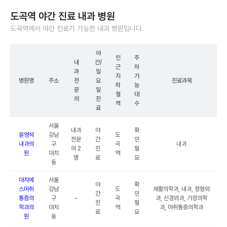
도곡역 야간 진료 내과 병원
도곡역에서 야간 진료가 가능한 내과 병원입니다.
야
인
주
내
간/
근
차
과
일
지
가
병원명
주소
전
요
진료과목
하
능
문
일
철
대
의
진
역
수
료
서울
내과
야
확
윤영석
강남
도
전문
간
인
내과의
구
곡
내과
의 2
진
필
원
대치
역
명
료
요
동
대치에
서울
야
확
스마취
강남
도
재활의학과, 내과, 정형외
간
인
통증의
구
-
곡
과, 신경외과, 가정의학
진
필
학과의
대치
역
과, 마취통증의학과
료
요
원
동