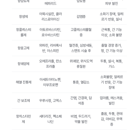
항당뇨제
당뇨병
메피리드
피부 발진
아목시실린, 클라
소화기 장애, 알레
항생제
감염증
리스로마이신
르기 반응, 설사
항콜레스테
아토르바스타틴,
고콜레스테롤혈
근육통, 간 기능
롤제
로수바스타틴
증
이상, 소화 불량
와파린, 리바록사
혈전증, 심방세동,
출혈 경향 증가,
항응고제
반, 아스피린
스텐트 시술 후
멍, 간 기능 이상
오메프라졸, 란소
위궤양, 위식도역
두통, 설사, 복통,
항궤양제
프라졸
류질환
가스
소화불량, 알레르
아세트아미노펜,
해열 진통제
통증, 열감소
기 반응, 간 기능
이부프로펜
장애
간염, 간경화, 담
입마름, 메스꺼움,
간 보조제
우루사정, 고덱스
석증
발진
졸음, 두통, 권태
항히스타민
세티리진, 펙소페
비염, 두드러기,
감, 마비감, 무력
제
나딘
약물 발진
증