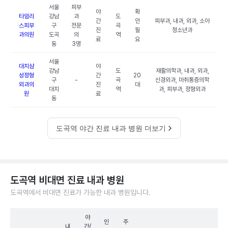
서울
피부
야
확
타임리
강남
과
도
간
인
피부과, 내과, 외과, 소아
스피부
구
전문
곡
진
필
청소년과
과의원
도곡
의
역
료
요
동
3명
서울
대치삼
야
강남
도
재활의학과, 내과, 외과,
성정형
간
20
구
-
곡
신경외과, 마취통증의학
외과의
진
대
대치
역
과, 피부과, 정형외과
원
료
동
도곡역 야간 진료 내과 병원 더보기
도곡역 비대면 진료 내과 병원
도곡역에서 비대면 진료가 가능한 내과 병원입니다.
야
인
주
내
간/