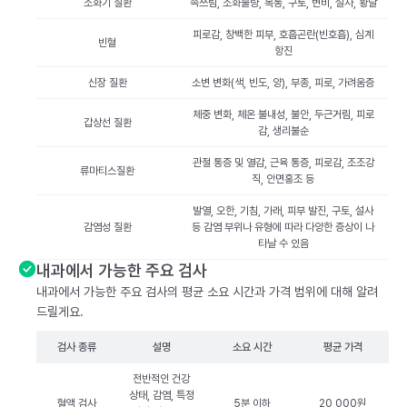
소화기 질환
속쓰림, 소화불량, 복통, 구토, 변비, 설사, 황달
피로감, 창백한 피부, 호흡곤란(빈호흡), 심계
빈혈
항진
신장 질환
소변 변화(색, 빈도, 양), 부종, 피로, 가려움증
체중 변화, 체온 불내성, 불안, 두근거림, 피로
갑상선 질환
감, 생리불순
관절 통증 및 열감, 근육 통증, 피로감, 조조강
류마티스질환
직, 안면홍조 등
발열, 오한, 기침, 가래, 피부 발진, 구토, 설사
감염성 질환
등 감염 부위나 유형에 따라 다양한 증상이 나
타날 수 있음
내과에서 가능한 주요 검사
내과에서 가능한 주요 검사의 평균 소요 시간과 가격 범위에 대해 알려
드릴게요.
검사 종류
설명
소요 시간
평균 가격
전반적인 건강
상태, 감염, 특정
혈액 검사
5분 이하
20,000원