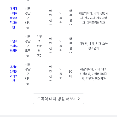
대치에
서울
야
확
스마취
강남
도
재활의학과, 내과, 정형외
간
인
통증의
구
-
곡
과, 신경외과, 가정의학
진
필
학과의
대치
역
과, 마취통증의학과
료
요
원
동
서울
피부
야
확
타임리
강남
과
도
간
인
피부과, 내과, 외과, 소아
스피부
구
전문
곡
진
필
청소년과
과의원
도곡
의
역
료
요
동
3명
서울
대치삼
야
강남
도
재활의학과, 내과, 외과,
성정형
간
20
구
-
곡
신경외과, 마취통증의학
외과의
진
대
대치
역
과, 피부과, 정형외과
원
료
동
도곡역 내과 병원 더보기