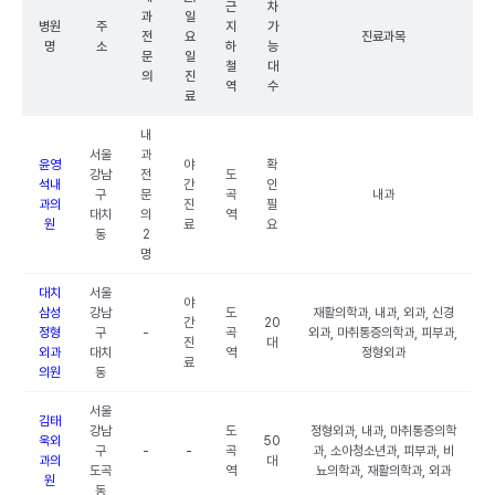
근
차
과
일
병원
주
지
가
전
요
진료과목
명
소
하
능
문
일
철
대
의
진
역
수
료
내
서울
과
윤영
야
확
강남
전
도
석내
간
인
구
문
곡
내과
과의
진
필
대치
의
역
원
료
요
동
2
명
대치
서울
야
삼성
강남
도
재활의학과, 내과, 외과, 신경
간
20
정형
구
-
곡
외과, 마취통증의학과, 피부과,
진
대
외과
대치
역
정형외과
료
의원
동
서울
김태
강남
도
정형외과, 내과, 마취통증의학
욱외
50
구
-
-
곡
과, 소아청소년과, 피부과, 비
과의
대
도곡
역
뇨의학과, 재활의학과, 외과
원
동