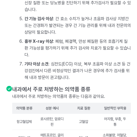
신장 질환 또는 당뇨병을 진단하기 위해 추가검사가 필요할 수 있
습니다.
간 기능 검사 이상
: 간 효소 수치가 높거나 초음파 검사상 지방간
또는 간경화가 발견되는 경우 간 기능 관리를 위해 내과 전문의의
상담이 필요합니다.
흉부 X-ray 이상
: 폐렴, 폐결핵, 만성 폐질환 등의 호흡기계 질
환 가능성을 평가하기 위해 추가 검사와 치료가 필요할 수 있습니
다.
기타 이상 소견
: 심전도(ECG) 이상, 복부 초음파 이상 소견 등 건
강검진에서 다른 비정상적인 결과가 나온 경우에 추가 검사를 위
해 내과 방문이 권고됩니다.
내과에서 주로 처방하는 의약품 종류
내과에서 주로 처방하는 의약품의 종류는 다음과 같아요.
의약품 분류
성분 예시
치료 질환
일반적인 부작용
로사르탄, 암로디
어지럼, 부종, 두
항고혈압제
고혈압
핀
통
메트포르민, 글리
소화불량, 저혈당,