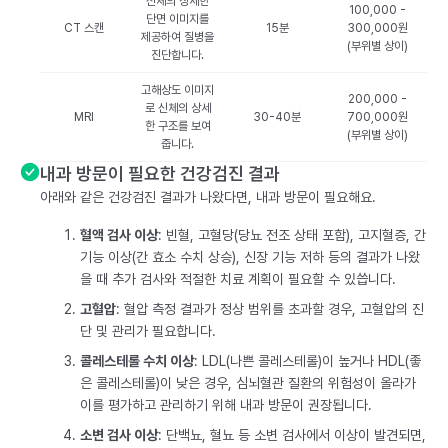
신체의 상세한
100,000 -
단면 이미지를
CT 스캔
15분
300,000원
제공하여 질병을
(부위별 상이)
진단합니다.
고해상도 이미지
200,000 -
로 신체의 상세
MRI
30-40분
700,000원
한 구조를 보여
(부위별 상이)
줍니다.
내과 방문이 필요한 건강검진 결과
아래와 같은 건강검진 결과가 나왔다면, 내과 방문이 필요해요.
혈액 검사 이상
: 빈혈, 고혈당(당뇨 전조 상태 포함), 고지혈증, 간
기능 이상(간 효소 수치 상승), 신장 기능 저하 등의 결과가 나왔
을 때 추가 검사와 적절한 치료 계획이 필요할 수 있씁니다.
고혈압
: 혈압 측정 결과가 정상 범위를 초과할 경우, 고혈압의 진
단 및 관리가 필요합니다.
콜레스테롤 수치 이상
: LDL(나쁜 콜레스테롤)이 높거나 HDL(좋
은 콜레스테롤)이 낮은 경우, 심뇌혈관 질환의 위험성이 올라가
이를 평가하고 관리하기 위해 내과 방문이 권장됩니다.
소변 검사 이상
: 단백뇨, 혈뇨 등 소변 검사에서 이상이 발견되면,