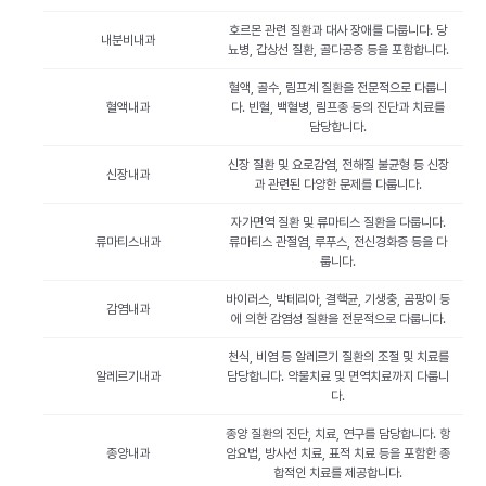
호르몬 관련 질환과 대사 장애를 다룹니다. 당
내분비내과
뇨병, 갑상선 질환, 골다공증 등을 포함합니다.
혈액, 골수, 림프계 질환을 전문적으로 다룹니
혈액내과
다. 빈혈, 백혈병, 림프종 등의 진단과 치료를
담당합니다.
신장 질환 및 요로감염, 전해질 불균형 등 신장
신장내과
과 관련된 다양한 문제를 다룹니다.
자가면역 질환 및 류마티스 질환을 다룹니다.
류마티스내과
류마티스 관절염, 루푸스, 전신경화증 등을 다
룹니다.
바이러스, 박테리아, 결핵균, 기생충, 곰팡이 등
감염내과
에 의한 감염성 질환을 전문적으로 다룹니다.
천식, 비염 등 알레르기 질환의 조절 및 치료를
알레르기내과
담당합니다. 약물치료 및 면역치료까지 다룹니
다.
종양 질환의 진단, 치료, 연구를 담당합니다. 항
종양내과
암요법, 방사선 치료, 표적 치료 등을 포함한 종
합적인 치료를 제공합니다.