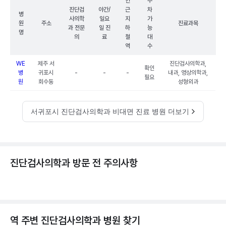
인
주
진단검
야간/
근
차
병
사의학
일요
지
가
원
주소
진료과목
과 전문
일 진
하
능
명
의
료
철
대
역
수
WE
제주 서
진단검사의학과,
확인
병
귀포시
-
-
-
내과, 영상의학과,
필요
원
회수동
성형외과
서귀포시 진단검사의학과 비대면 진료 병원 더보기
진단검사의학과 방문 전 주의사항
역 주변
진단검사의학과
병원 찾기