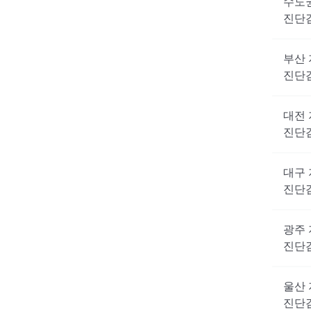
수도
진단
부산
진단
대전
진단
대구
진단
광주
진단
울산
진단