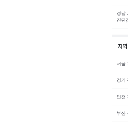
경남
진단
지
서울
경기
인천
부산