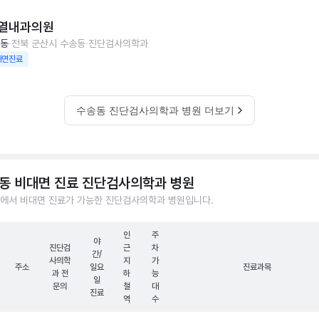
열내과의원
동
전북 군산시 수송동
진단검사의학과
대면진료
수송동 진단검사의학과 병원 더보기
동 비대면 진료 진단검사의학과 병원
에서 비대면 진료가 가능한 진단검사의학과 병원입니다.
인
주
야
진단검
근
차
간/
사의학
지
가
주소
일요
진료과목
과 전
하
능
일
문의
철
대
진료
역
수