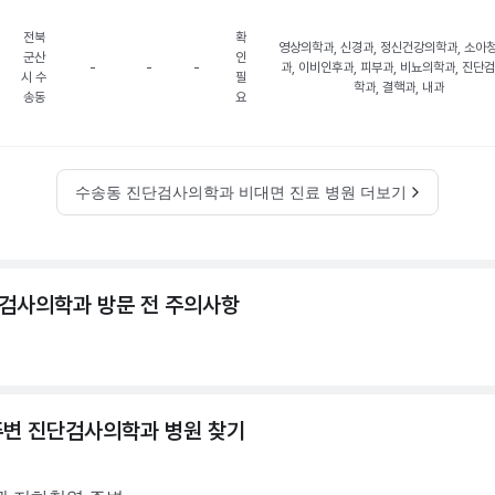
전북
확
영상의학과, 신경과, 정신건강의학과, 소아
군산
인
-
-
-
과, 이비인후과, 피부과, 비뇨의학과, 진단
시 수
필
학과, 결핵과, 내과
송동
요
수송동 진단검사의학과 비대면 진료 병원 더보기
검사의학과 방문 전 주의사항
주변
진단검사의학과
병원 찾기