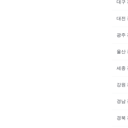
대구
대전
광주
울산
세종
강원
경남
경북