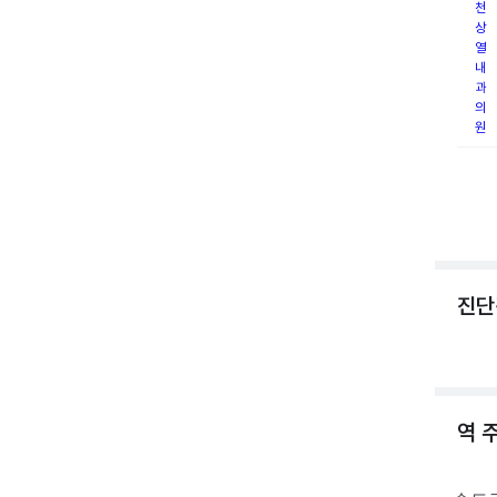
천
상
열
내
과
의
원
진단
역 