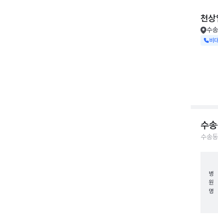
천상
수송
비
수송
수송동
병
원
명