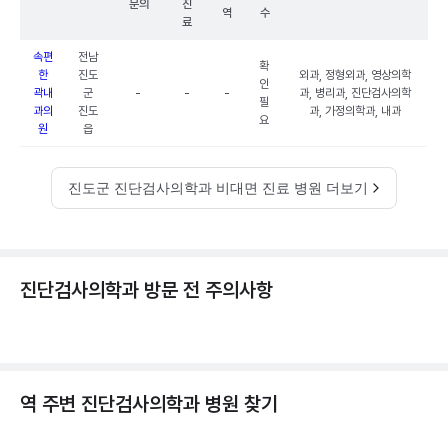
문의
진
역
수
료
속편
전남
확
한
진도
외과, 정형외과, 영상의학
인
곽내
군
-
-
-
과, 병리과, 진단검사의학
필
과의
진도
과, 가정의학과, 내과
요
원
읍
진도군 진단검사의학과 비대면 진료 병원 더보기
진단검사의학과 방문 전 주의사항
역 주변
진단검사의학과
병원 찾기