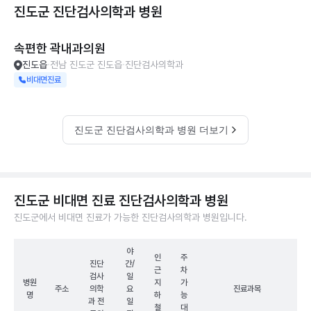
진도군 진단검사의학과
병원
속편한 곽내과의원
진도읍
전남 진도군 진도읍
진단검사의학과
비대면진료
진도군 진단검사의학과 병원 더보기
진도군 비대면 진료 진단검사의학과 병원
진도군에서 비대면 진료가 가능한 진단검사의학과 병원입니다.
야
인
주
진단
간/
근
차
검사
일
병원
지
가
주소
의학
요
진료과목
명
하
능
과 전
일
철
대