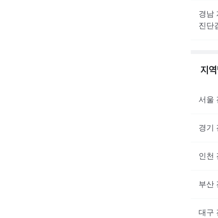
경남
진단
지
서울
경기
인천
부산
대구