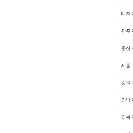
대전
광주
울산
세종
강원
경남
경북