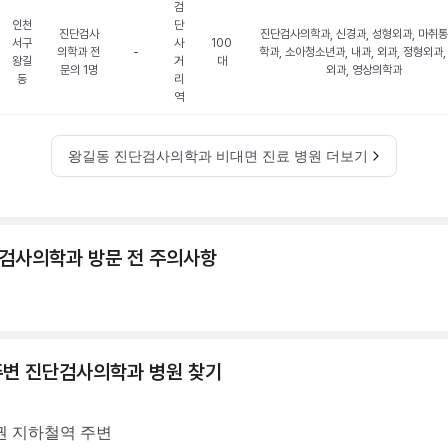
검
인천
단
진단검사
진단검사의학과, 신경과, 성형외과, 마취
서구
사
100
의학과 전
-
학과, 소아청소년과, 내과, 외과, 정형외과,
왕길
거
대
문의 1명
외과, 영상의학과
동
리
역
왕길동 진단검사의학과 비대면 진료 병원 더보기
검사의학과 방문 전 주의사항
주변
진단검사의학과
병원 찾기
권
지하철역 주변