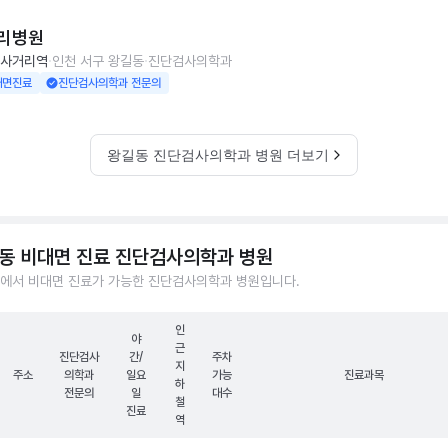
리병원
사거리역
인천 서구 왕길동
진단검사의학과
대면진료
진단검사의학과 전문의
왕길동 진단검사의학과 병원 더보기
동 비대면 진료 진단검사의학과 병원
에서 비대면 진료가 가능한 진단검사의학과 병원입니다.
인
야
근
진단검사
간/
주차
지
주소
의학과
일요
가능
진료과목
하
전문의
일
대수
철
진료
역