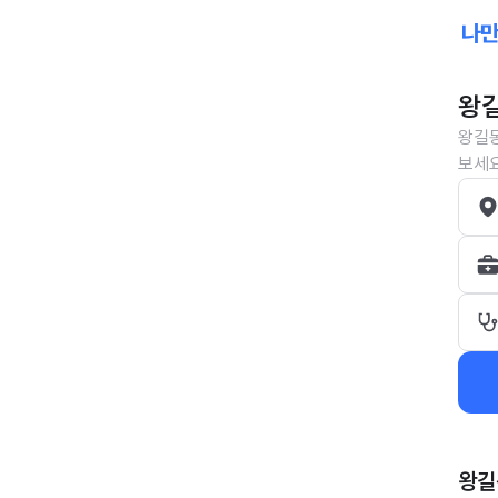
왕길
왕길동
보세요
왕길