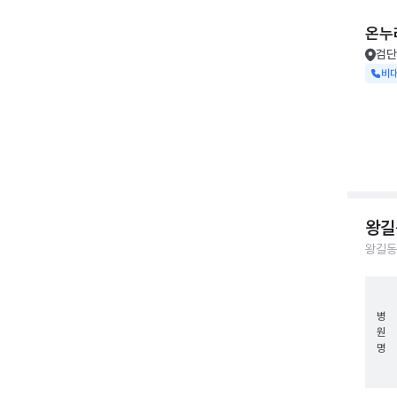
온누
검단
비
왕길
왕길동
병
원
명