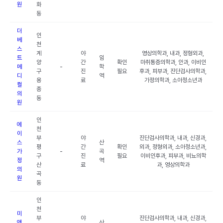
원
화
동
더
인
베
천
스
계
야
영상의학과, 내과, 정형외과,
트
임
양
간
확인
마취통증의학과, 안과, 이비인
메
-
학
구
진
필요
후과, 피부과, 진단검사의학과,
디
역
용
료
가정의학과, 소아청소년과
컬
종
의
동
원
인
에
천
이
부
야
진단검사의학과, 내과, 신경과,
스
산
평
간
확인
외과, 정형외과, 소아청소년과,
가
-
곡
구
진
필요
이비인후과, 피부과, 비뇨의학
정
역
산
료
과, 영상의학과
의
곡
원
동
인
천
미
부
야
진단검사의학과, 내과, 신경과,
앤
산