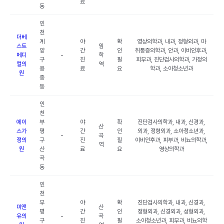
료
동
인
천
더베
계
야
확
영상의학과, 내과, 정형외과, 마
스트
임
양
간
인
취통증의학과, 안과, 이비인후과,
메디
-
학
구
진
필
피부과, 진단검사의학과, 가정의
컬의
역
용
료
요
학과, 소아청소년과
원
종
동
인
천
에이
부
야
확
진단검사의학과, 내과, 신경과,
산
스가
평
간
인
외과, 정형외과, 소아청소년과,
-
곡
정의
구
진
필
이비인후과, 피부과, 비뇨의학과,
역
원
산
료
요
영상의학과
곡
동
인
천
부
야
확
진단검사의학과, 내과, 신경과,
미앤
산
평
간
인
정형외과, 신경외과, 성형외과,
유의
-
곡
구
진
필
소아청소년과, 피부과, 비뇨의학