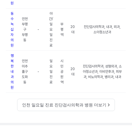
원
동
야
수
인천
간/
녹
부평
일
부
20
진단검사의학과, 내과, 외과,
십
구
-
요
평
대
소아청소년과
자
부평
일
역
의
동
진
원
료
행
복
인천
일
시
한
미추
요
민
진단검사의학과, 성형외과, 소
20
내
홀구
-
일
공
아청소년과, 이비인후과, 피부
대
과
도화
진
원
과, 비뇨의학과, 병리과, 내과
의
동
료
역
원
인천 일요일 진료 진단검사의학과 병원 더보기