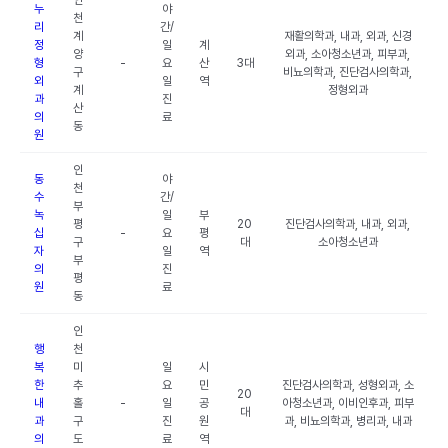
인
누
야
천
리
간/
계
재활의학과, 내과, 외과, 신경
정
일
계
양
외과, 소아청소년과, 피부과,
형
-
요
산
3대
구
비뇨의학과, 진단검사의학과,
외
일
역
계
정형외과
과
진
산
의
료
동
원
인
동
야
천
수
간/
부
녹
일
부
평
20
진단검사의학과, 내과, 외과,
십
-
요
평
구
대
소아청소년과
자
일
역
부
의
진
평
원
료
동
인
행
천
복
미
일
시
한
추
요
민
진단검사의학과, 성형외과, 소
20
내
홀
-
일
공
아청소년과, 이비인후과, 피부
대
과
구
진
원
과, 비뇨의학과, 병리과, 내과
의
도
료
역