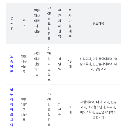
야
진단
인
주
간/
검사
근
차
병
일
주
의학
지
가
원
요
진료과목
소
과
하
능
명
일
전문
철
대
진
의
역
수
료
야
신경
간/
노
인천
외과
일
석
신경외과, 마취통증의학과, 영
송
서구
19
전문
요
남
상의학과, 진단검사의학과, 내
병
석남
대
의 1
일
역
과, 정형외과
원
동
명
진
료
온
누
야
리
인천
간/
재활의학과, 내과, 외과, 신경
정
계양
일
계
3
외과, 소아청소년과, 피부과,
형
구
-
요
산
대
비뇨의학과, 진단검사의학과,
외
계산
일
역
정형외과
과
동
진
의
료