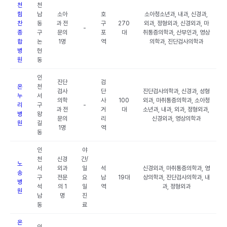
천
천
힘
남
소아
호
소아청소년과, 내과, 신경과,
찬
동
과 전
구
270
외과, 정형외과, 신경외과, 마
-
종
구
문의
포
대
취통증의학과, 산부인과, 영상
합
논
1명
역
의학과, 진단검사의학과
병
현
원
동
인
진단
검
온
천
검사
단
진단검사의학과, 신경과, 성형
누
서
의학
사
100
외과, 마취통증의학과, 소아청
리
구
-
과 전
거
대
소년과, 내과, 외과, 정형외과,
병
왕
문의
리
신경외과, 영상의학과
원
길
1명
역
동
인
야
천
신경
간/
노
서
외과
일
석
신경외과, 마취통증의학과, 영
송
구
전문
요
남
19대
상의학과, 진단검사의학과, 내
병
석
의 1
일
역
과, 정형외과
원
남
명
진
동
료
온