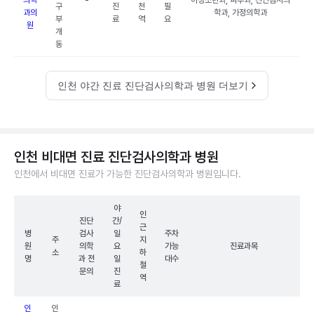
의학
-
아청소년과, 피부과, 진단검사의
구
진
천
필
과의
학과, 가정의학과
부
료
역
요
원
개
동
인천 야간 진료 진단검사의학과 병원 더보기
인천 비대면 진료 진단검사의학과 병원
인천에서 비대면 진료가 가능한 진단검사의학과 병원입니다.
야
인
진단
간/
근
병
검사
일
주차
주
지
원
의학
요
가능
진료과목
소
하
명
과 전
일
대수
철
문의
진
역
료
인
인