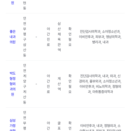
원
현
동
인
천
삼
부
야
산
확
좋은
진단검사의학과, 소아청소년과,
평
간
체
인
내과
-
이비인후과, 피부과, 영상의학과,
구
진
육
필
의원
병리과, 내과
삼
료
관
요
산
역
동
인
천
박도
계
야
확
진단검사의학과, 내과, 외과, 신
형정
계
양
간
인
경외과, 흉부외과, 소아청소년과,
형외
-
산
구
진
필
이비인후과, 비뇨의학과, 정형외
과의
역
계
료
요
과, 마취통증의학과
원
산
동
인
천
삼성
부
야
굴
확
가정
이비인후과, 내과, 정형외과, 소
평
간
포
인