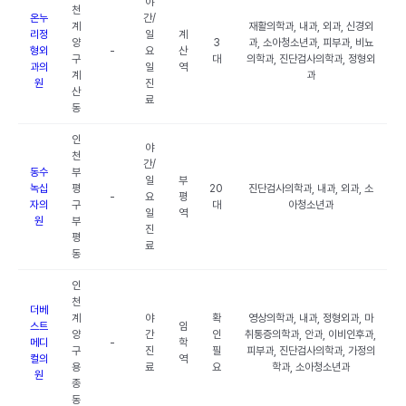
야
천
온누
간/
계
재활의학과, 내과, 외과, 신경외
리정
일
계
양
3
과, 소아청소년과, 피부과, 비뇨
형외
-
요
산
구
대
의학과, 진단검사의학과, 정형외
과의
일
역
계
과
원
진
산
료
동
인
야
천
간/
동수
부
일
부
녹십
평
20
진단검사의학과, 내과, 외과, 소
-
요
평
자의
구
대
아청소년과
일
역
원
부
진
평
료
동
인
천
더베
계
야
확
영상의학과, 내과, 정형외과, 마
스트
임
양
간
인
취통증의학과, 안과, 이비인후과,
메디
-
학
구
진
필
피부과, 진단검사의학과, 가정의
컬의
역
용
료
요
학과, 소아청소년과
원
종
동