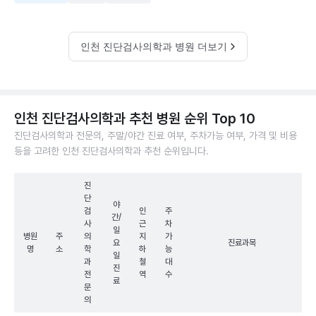
인천 진단검사의학과 병원 더보기
인천 진단검사의학과 추천 병원 순위 Top 10
진단검사의학과 전문의, 주말/야간 진료 여부, 주차가능 여부, 가격 및 비용
등을 고려한 인천 진단검사의학과 추천 순위입니다.
진
단
야
검
인
주
간/
사
근
차
일
병원
주
의
지
가
요
진료과목
명
소
학
하
능
일
과
철
대
진
전
역
수
료
문
의