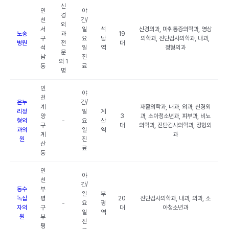
신
인
야
경
천
간/
외
서
일
석
신경외과, 마취통증의학과, 영상
노송
과
19
구
요
남
의학과, 진단검사의학과, 내과,
병원
전
대
석
일
역
정형외과
문
남
진
의 1
동
료
명
인
야
천
온누
간/
계
재활의학과, 내과, 외과, 신경외
리정
일
계
양
3
과, 소아청소년과, 피부과, 비뇨
형외
-
요
산
구
대
의학과, 진단검사의학과, 정형외
과의
일
역
계
과
원
진
산
료
동
인
야
천
간/
동수
부
일
부
녹십
평
20
진단검사의학과, 내과, 외과, 소
-
요
평
자의
구
대
아청소년과
일
역
원
부
진
평