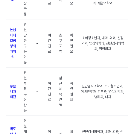
원
역
산
료
요
과, 재활의학과
곡
동
인
논현
천
메디
남
야
호
확
소아청소년과, 내과, 외과, 신경
칼정
동
간
구
인
-
외과, 영상의학과, 진단검사의학
형외
구
진
포
필
과, 정형외과
과의
논
료
역
요
원
현
동
인
천
삼
부
야
산
확
좋은
진단검사의학과, 소아청소년과,
평
간
체
인
내과
-
이비인후과, 피부과, 영상의학과,
구
진
육
필
의원
병리과, 내과
삼
료
관
요
산
역
동
인
천
박도
계
야
확
진단검사의학과, 내과, 외과, 신