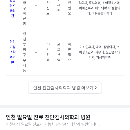
형정
계
양
간
인
경외과, 흉부외과, 소아청소년과,
형외
-
산
구
진
필
이비인후과, 비뇨의학과, 정형외
과의
역
계
료
요
과, 마취통증의학과
원
산
동
인
천
삼성
부
야
굴
확
가정
이비인후과, 내과, 정형외과, 소
평
간
포
인
의학
-
아청소년과, 피부과, 진단검사의
구
진
천
필
과의
학과, 가정의학과
부
료
역
요
원
개
동
인천 진단검사의학과 병원 더보기
인천 일요일 진료 진단검사의학과 병원
인천에서 일요일 진료가 가능한 진단검사의학과 병원입니다.