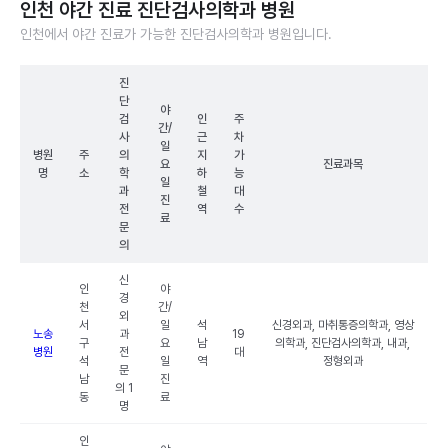
인천 야간 진료 진단검사의학과 병원
인천에서 야간 진료가 가능한 진단검사의학과 병원입니다.
진
단
야
검
인
주
간/
사
근
차
일
병원
주
의
지
가
요
진료과목
명
소
학
하
능
일
과
철
대
진
전
역
수
료
문
의
신
인
야
경
천
간/
외
서
일
석
신경외과, 마취통증의학과, 영상
노송
과
19
구
요
남
의학과, 진단검사의학과, 내과,
병원
전
대
석
일
역
정형외과
문
남
진
의 1
동
료
명
인