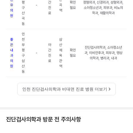
평
간
확인
정형외과, 신경외과, 성형외과,
유
-
곡
구
진
필요
소아청소년과, 피부과, 비뇨의
의
역
산
료
학과, 재활의학과
원
곡
동
인
좋
천
삼
은
부
야
산
진단검사의학과, 소아청소년
내
평
간
체
확인
-
과, 이비인후과, 피부과, 영상
과
구
진
육
필요
의학과, 병리과, 내과
의
삼
료
관
원
산
역
동
인천 진단검사의학과 비대면 진료 병원 더보기
진단검사의학과 방문 전 주의사항