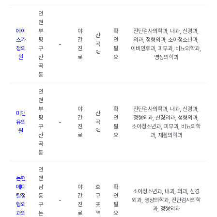
인
천
에이
부
야
확
진단검사의학과, 내과, 신경과,
산
스가
평
간
인
외과, 정형외과, 소아청소년과,
-
곡
정의
구
진
필
이비인후과, 피부과, 비뇨의학과,
역
원
산
료
요
영상의학과
곡
동
인
천
부
야
확
진단검사의학과, 내과, 신경과,
미앤
산
평
간
인
정형외과, 신경외과, 성형외과,
유의
-
곡
구
진
필
소아청소년과, 피부과, 비뇨의학
원
역
산
료
요
과, 재활의학과
곡
동
인
논현
천
메디
남
야
호
확
소아청소년과, 내과, 외과, 신경
칼정
동
간
구
인
-
외과, 영상의학과, 진단검사의학
형외
구
진
포
필
과, 정형외과
과의
논
료
역
요