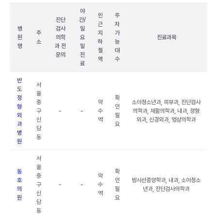
야
인
주
진단
간/
근
차
병
검사
일
주
지
가
원
의학
요
진료과목
소
하
능
명
과 전
일
철
대
문의
진
역
수
료
반
서
도
울
정
확
중
약
소아청소년과, 피부과, 진단검사
형
인
구
-
-
수
의학과, 재활의학과, 내과, 정형
외
필
신
역
외과, 신경외과, 영상의학과
과
요
당
병
동
원
서
울
동
확
중
약
호
인
방사선종양학과, 내과, 소아청소
구
-
-
수
의
필
년과, 진단검사의학과
신
역
원
요
당
동