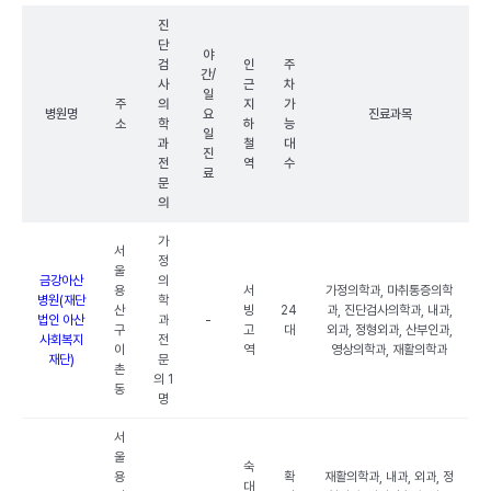
진
단
야
검
인
주
간/
사
근
차
일
주
의
지
가
병원명
요
진료과목
소
학
하
능
일
과
철
대
진
전
역
수
료
문
의
가
서
정
울
금강아산
의
용
서
가정의학과, 마취통증의학
병원(재단
학
산
빙
24
과, 진단검사의학과, 내과,
법인 아산
과
-
구
고
대
외과, 정형외과, 산부인과,
사회복지
전
이
역
영상의학과, 재활의학과
재단)
문
촌
의 1
동
명
서
울
숙
용
확
재활의학과, 내과, 외과, 정
대