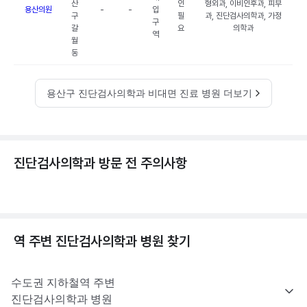
산
인
형외과, 이비인후과, 피부
용산의원
-
-
입
구
필
과, 진단검사의학과, 가정
구
갈
요
의학과
역
월
동
용산구 진단검사의학과 비대면 진료 병원 더보기
진단검사의학과 방문 전 주의사항
역 주변
진단검사의학과
병원 찾기
수도권
지하철역 주변
진단검사의학과
병원