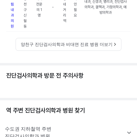
내과, 신경과, 병리과, 진단검사
림
천
전문
네
인
-
의학과, 결핵과, 가정의학과, 예
내
구
의 1
거
필
방의학과
과
신
명
리
요
의
월
역
원
동
양천구 진단검사의학과 비대면 진료 병원 더보기
진단검사의학과 방문 전 주의사항
역 주변
진단검사의학과
병원 찾기
수도권
지하철역 주변
진단검사의학과
병원