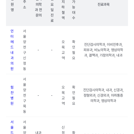
주
지
가
원
의학
요
진료과목
소
하
능
명
과 전
일
철
대
문의
진
역
수
료
인
서
터
울
메
양
오
확
진단검사의학과, 이비인후과,
드
천
목
인
-
-
피부과, 비뇨의학과, 영상의학
내
구
교
필
과, 결핵과, 가정의학과, 내과
과
신
역
요
의
정
원
동
서
울
힘
오
확
양
진단검사의학과, 내과, 신경과,
찬
목
인
천
-
-
정형외과, 신경외과, 마취통증
병
교
필
구
의학과, 영상의학과
원
역
요
목
동
서
서
울
울
신
드
양
내과
정
확