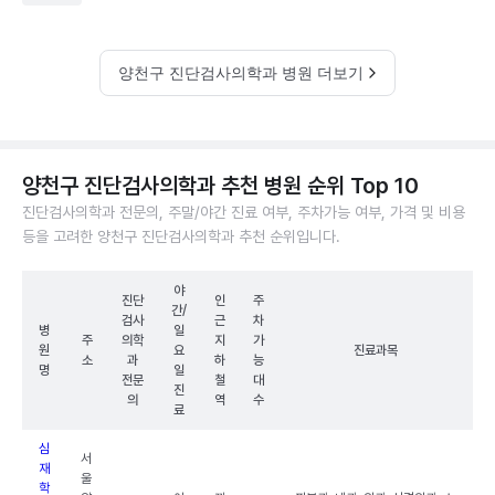
양천구 진단검사의학과 병원 더보기
양천구 진단검사의학과 추천 병원 순위 Top 10
진단검사의학과 전문의, 주말/야간 진료 여부, 주차가능 여부, 가격 및 비용
등을 고려한 양천구 진단검사의학과 추천 순위입니다.
야
진단
인
주
간/
검사
근
차
병
일
주
의학
지
가
원
요
진료과목
소
과
하
능
명
일
전문
철
대
진
의
역
수
료
심
서
재
울
학