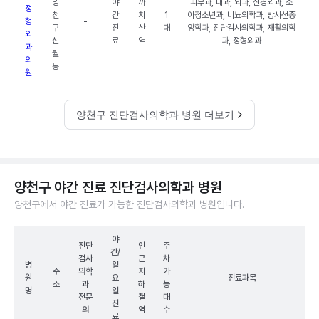
양
야
까
피부과, 내과, 외과, 신경외과, 소
정
천
간
치
1
아청소년과, 비뇨의학과, 방사선종
형
-
구
진
산
대
양학과, 진단검사의학과, 재활의학
외
신
료
역
과, 정형외과
과
월
의
동
원
양천구 진단검사의학과 병원 더보기
양천구 야간 진료 진단검사의학과 병원
양천구에서 야간 진료가 가능한 진단검사의학과 병원입니다.
야
진단
인
주
간/
검사
근
차
병
일
주
의학
지
가
원
요
진료과목
소
과
하
능
명
일
전문
철
대
진
의
역
수
료