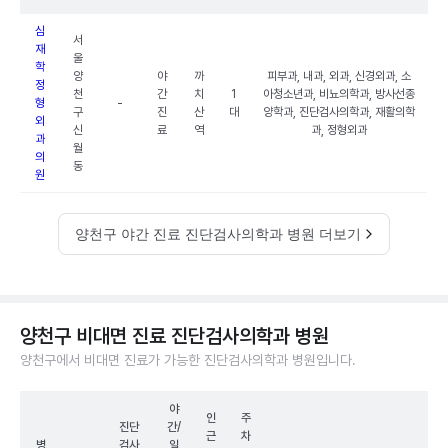
심
서
재
울
학
양
야
까
피부과, 내과, 외과, 신경외과, 소
정
천
간
치
1
아청소년과, 비뇨의학과, 방사선종
형
-
구
진
산
대
양학과, 진단검사의학과, 재활의학
외
신
료
역
과, 정형외과
과
월
의
동
원
양천구 야간 진료 진단검사의학과 병원 더보기
양천구 비대면 진료 진단검사의학과 병원
양천구에서 비대면 진료가 가능한 진단검사의학과 병원입니다.
야
인
주
진단
간/
근
차
병
검사
일