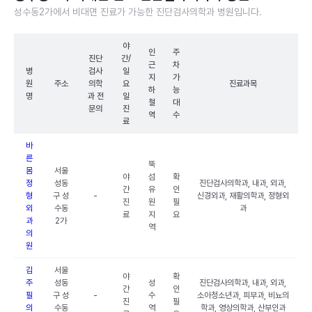
성수동2가에서 비대면 진료가 가능한 진단검사의학과 병원입니다.
야
인
주
진단
간/
근
차
병
검사
일
지
가
원
주소
의학
요
진료과목
하
능
명
과 전
일
철
대
문의
진
역
수
료
바
른
뚝
몸
서울
야
섬
확
정
성동
진단검사의학과, 내과, 외과,
간
유
인
형
구 성
-
신경외과, 재활의학과, 정형외
진
원
필
외
수동
과
료
지
요
과
2가
역
의
원
김
서울
야
확
주
성동
성
진단검사의학과, 내과, 외과,
간
인
필
구 성
-
수
소아청소년과, 피부과, 비뇨의
진
필
의
수동
역
학과, 영상의학과, 산부인과