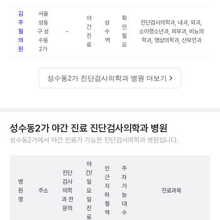
김
서울
야
확
주
성동
성
진단검사의학과, 내과, 외과,
간
인
필
구 성
-
수
소아청소년과, 피부과, 비뇨의
진
필
의
수동
역
학과, 영상의학과, 산부인과
료
요
원
2가
성수동2가 진단검사의학과 병원 더보기
성수동2가 야간 진료 진단검사의학과 병원
성수동2가에서 야간 진료가 가능한 진단검사의학과 병원입니다.
야
인
주
진단
간/
근
차
병
검사
일
지
가
원
주소
의학
요
진료과목
하
능
명
과 전
일
철
대
문의
진
역
수
료