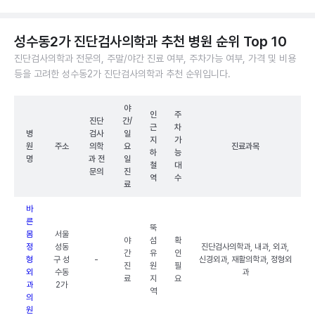
성수동2가 진단검사의학과 추천 병원 순위 Top 10
진단검사의학과 전문의, 주말/야간 진료 여부, 주차가능 여부, 가격 및 비용
등을 고려한 성수동2가 진단검사의학과 추천 순위입니다.
야
인
주
진단
간/
근
차
병
검사
일
지
가
원
주소
의학
요
진료과목
하
능
명
과 전
일
철
대
문의
진
역
수
료
바
른
뚝
몸
서울
야
섬
확
정
성동
진단검사의학과, 내과, 외과,
간
유
인
형
구 성
-
신경외과, 재활의학과, 정형외
진
원
필
외
수동
과
료
지
요
과
2가
역
의
원