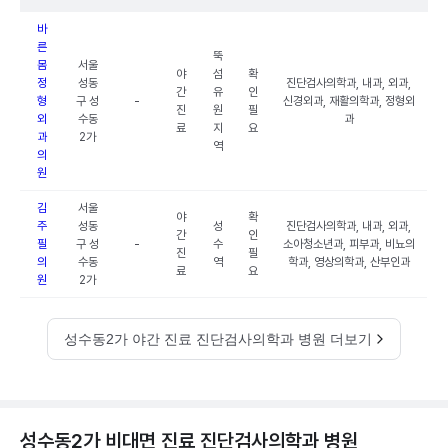
바
른
뚝
몸
서울
야
섬
확
정
성동
진단검사의학과, 내과, 외과,
간
유
인
형
구 성
-
신경외과, 재활의학과, 정형외
진
원
필
외
수동
과
료
지
요
과
2가
역
의
원
김
서울
야
확
주
성동
성
진단검사의학과, 내과, 외과,
간
인
필
구 성
-
수
소아청소년과, 피부과, 비뇨의
진
필
의
수동
역
학과, 영상의학과, 산부인과
료
요
원
2가
성수동2가 야간 진료 진단검사의학과 병원 더보기
성수동2가 비대면 진료 진단검사의학과 병원