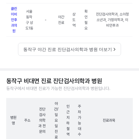
클린
서울
확
이비
상
진단검사의학과, 소아청
동작
야간
인
인후
-
도
소년과, 가정의학과, 이
구 상
진료
필
과의
역
비인후과
도1동
요
원
동작구 야간 진료 진단검사의학과 병원 더보기
동작구 비대면 진료 진단검사의학과 병원
동작구에서 비대면 진료가 가능한 진단검사의학과 병원입니다.
야
인
주
진단
간/
근
차
검사
일
병원
지
가
주소
의학
요
진료과목
명
하
능
과 전
일
철
대
문의
진
역
수
료