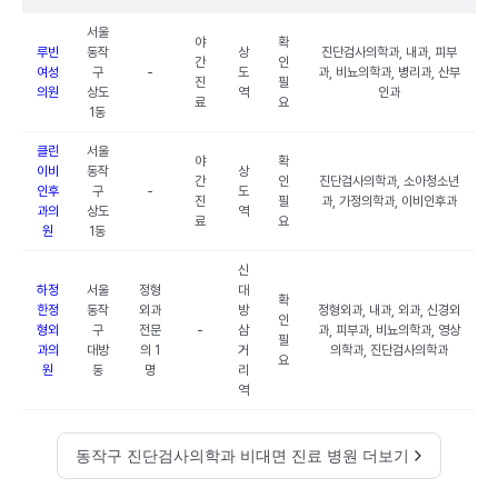
서울
야
확
루빈
동작
상
진단검사의학과, 내과, 피부
간
인
여성
구
-
도
과, 비뇨의학과, 병리과, 산부
진
필
의원
상도
역
인과
료
요
1동
클린
서울
야
확
이비
동작
상
간
인
진단검사의학과, 소아청소년
인후
구
-
도
진
필
과, 가정의학과, 이비인후과
과의
상도
역
료
요
원
1동
신
하정
서울
정형
대
확
한정
동작
외과
방
정형외과, 내과, 외과, 신경외
인
형외
구
전문
-
삼
과, 피부과, 비뇨의학과, 영상
필
과의
대방
의 1
거
의학과, 진단검사의학과
요
원
동
명
리
역
동작구 진단검사의학과 비대면 진료 병원 더보기