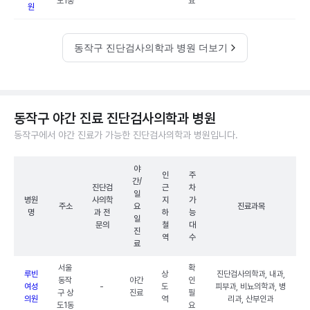
도1동
요
원
동작구 진단검사의학과 병원 더보기
동작구 야간 진료 진단검사의학과 병원
동작구에서 야간 진료가 가능한 진단검사의학과 병원입니다.
야
인
주
간/
진단검
근
차
일
병원
사의학
지
가
주소
요
진료과목
명
과 전
하
능
일
문의
철
대
진
역
수
료
서울
확
루빈
상
진단검사의학과, 내과,
동작
야간
인
여성
-
도
피부과, 비뇨의학과, 병
구 상
진료
필
의원
역
리과, 산부인과
도1동
요