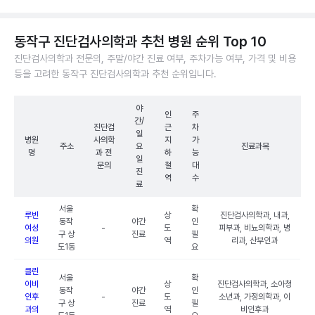
동작구 진단검사의학과 추천 병원 순위 Top 10
진단검사의학과 전문의, 주말/야간 진료 여부, 주차가능 여부, 가격 및 비용
등을 고려한 동작구 진단검사의학과 추천 순위입니다.
야
인
주
간/
진단검
근
차
일
병원
사의학
지
가
주소
요
진료과목
명
과 전
하
능
일
문의
철
대
진
역
수
료
서울
확
루빈
상
진단검사의학과, 내과,
동작
야간
인
여성
-
도
피부과, 비뇨의학과, 병
구 상
진료
필
의원
역
리과, 산부인과
도1동
요
클린
서울
확
이비
상
진단검사의학과, 소아청
동작
야간
인
인후
-
도
소년과, 가정의학과, 이
구 상
진료
필
과의
역
비인후과