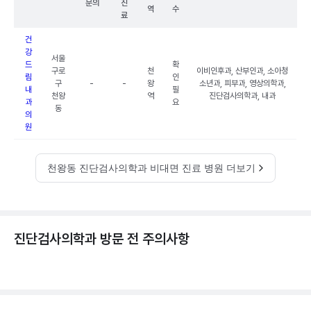
문의
진
역
수
료
건
강
서울
드
확
구로
천
이비인후과, 산부인과, 소아청
림
인
구
-
-
왕
소년과, 피부과, 영상의학과,
내
필
천왕
역
진단검사의학과, 내과
과
요
동
의
원
천왕동 진단검사의학과 비대면 진료 병원 더보기
진단검사의학과 방문 전 주의사항