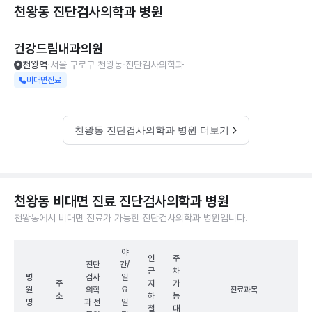
천왕동 진단검사의학과
병원
건강드림내과의원
천왕역
서울 구로구 천왕동
진단검사의학과
비대면진료
천왕동 진단검사의학과 병원 더보기
천왕동 비대면 진료 진단검사의학과 병원
천왕동에서 비대면 진료가 가능한 진단검사의학과 병원입니다.
야
인
주
진단
간/
근
차
병
검사
일
주
지
가
원
의학
요
진료과목
소
하
능
명
과 전
일
철
대