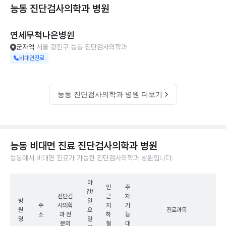
능동 진단검사의학과
병원
연세무척나은병원
군자역
서울 광진구 능동
진단검사의학과
비대면진료
능동 진단검사의학과 병원 더보기
능동 비대면 진료 진단검사의학과 병원
능동에서 비대면 진료가 가능한 진단검사의학과 병원입니다.
야
인
주
간/
진단검
근
차
병
일
주
사의학
지
가
원
요
진료과목
소
과 전
하
능
명
일
문의
철
대