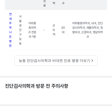
진
역
수
료
연
서
세
울
무
마취통
마취통증의학과, 내과, 진단
광
군
척
증의학
30
검사의학과, 재활의학과, 정
진
-
자
나
과 전문
대
형외과, 신경외과, 영상의학
구
역
은
의 1명
과
능
병
동
원
능동 진단검사의학과 비대면 진료 병원 더보기
진단검사의학과 방문 전 주의사항