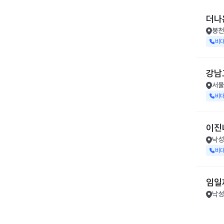
더나
봉천
비
강남
서울
비
이진
낙성
비
임일
낙성