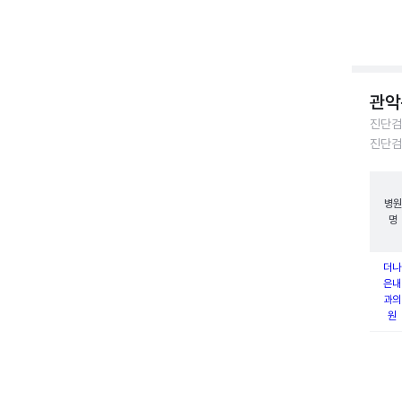
관악
진단검
진단검
병원
명
더나
은내
과의
원