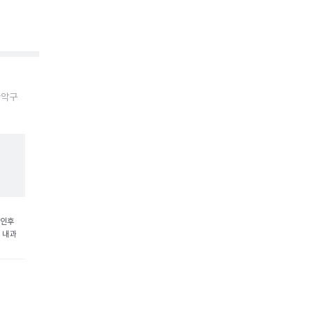
관악구
비인후
 내과