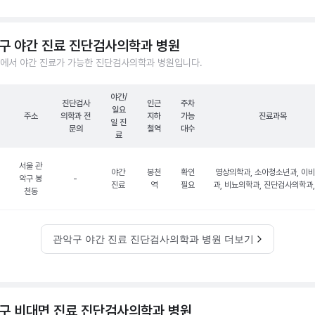
구 야간 진료 진단검사의학과 병원
에서 야간 진료가 가능한 진단검사의학과 병원입니다.
야간/
진단검사
인근
주차
일요
주소
의학과 전
지하
가능
진료과목
일 진
문의
철역
대수
료
서울 관
야간
봉천
확인
영상의학과, 소아청소년과, 이
악구 봉
-
진료
역
필요
과, 비뇨의학과, 진단검사의학과,
천동
관악구 야간 진료 진단검사의학과 병원 더보기
구 비대면 진료 진단검사의학과 병원