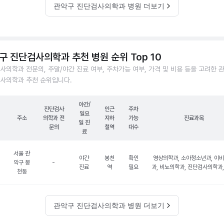
관악구 진단검사의학과 병원 더보기
구 진단검사의학과 추천 병원 순위 Top 10
사의학과 전문의, 주말/야간 진료 여부, 주차가능 여부, 가격 및 비용 등을 고려한 
사의학과 추천 순위입니다.
야간/
진단검사
인근
주차
일요
주소
의학과 전
지하
가능
진료과목
일 진
문의
철역
대수
료
서울 관
야간
봉천
확인
영상의학과, 소아청소년과, 이
악구 봉
-
진료
역
필요
과, 비뇨의학과, 진단검사의학과,
천동
관악구 진단검사의학과 병원 더보기