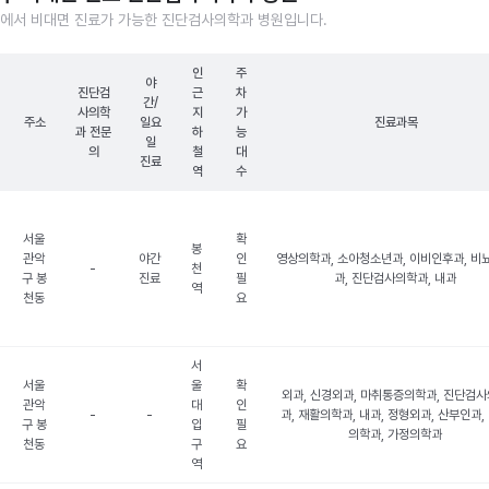
에서 비대면 진료가 가능한 진단검사의학과 병원입니다.
인
주
야
진단검
근
차
간/
사의학
지
가
주소
일요
진료과목
과 전문
하
능
일
의
철
대
진료
역
수
서울
확
봉
관악
야간
인
영상의학과, 소아청소년과, 이비인후과, 비
-
천
구 봉
진료
필
과, 진단검사의학과, 내과
역
천동
요
서
서울
울
확
외과, 신경외과, 마취통증의학과, 진단검
관악
대
인
-
-
과, 재활의학과, 내과, 정형외과, 산부인과,
구 봉
입
필
의학과, 가정의학과
천동
구
요
역