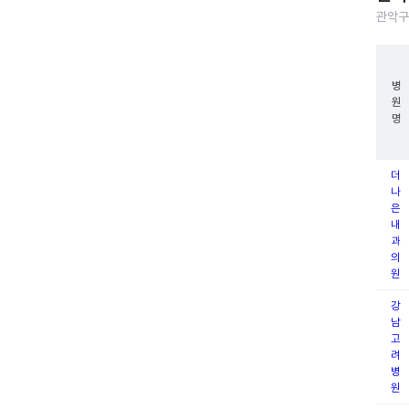
관악구
병
원
명
더
나
은
내
과
의
원
강
남
고
려
병
원