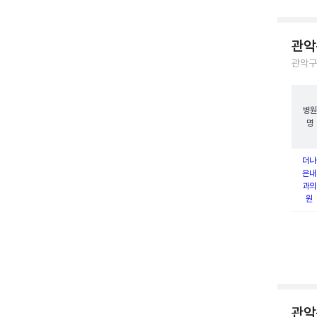
관악
관악구
병원
명
더나
은내
과의
원
관악