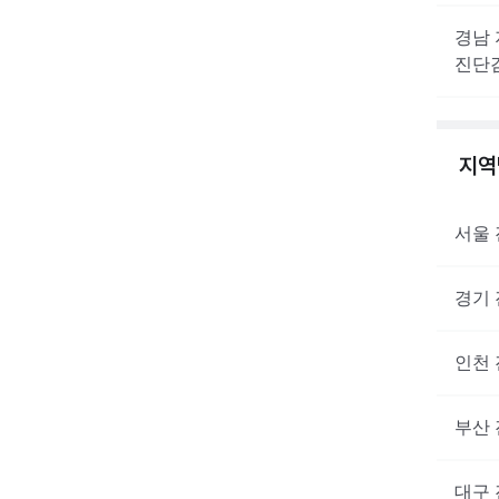
경남
진단
지
서울
경기
인천
부산
대구