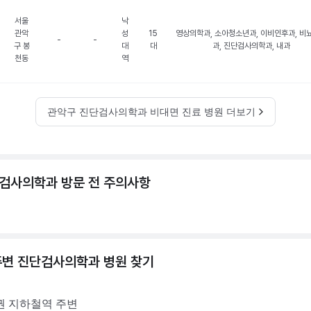
서울
낙
관악
성
15
영상의학과, 소아청소년과, 이비인후과, 비
-
-
구 봉
대
대
과, 진단검사의학과, 내과
천동
역
관악구 진단검사의학과 비대면 진료 병원 더보기
검사의학과 방문 전 주의사항
주변
진단검사의학과
병원 찾기
권
지하철역 주변