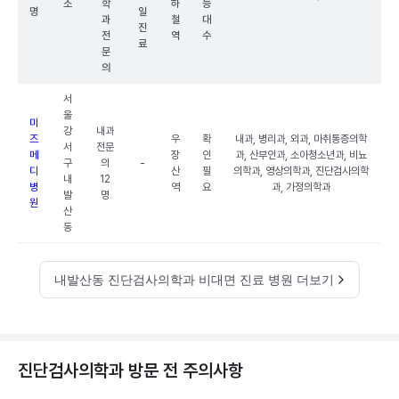
소
학
하
능
명
일
과
철
대
진
전
역
수
료
문
의
서
울
미
강
내과
즈
우
확
내과, 병리과, 외과, 마취통증의학
서
전문
메
장
인
과, 산부인과, 소아청소년과, 비뇨
구
의
-
디
산
필
의학과, 영상의학과, 진단검사의학
내
12
병
역
요
과, 가정의학과
발
명
원
산
동
내발산동 진단검사의학과 비대면 진료 병원 더보기
진단검사의학과 방문 전 주의사항