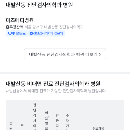
내발산동 진단검사의학과
병원
미즈메디병원
우장산역
서울 강서구 내발산동
진단검사의학과
비대면진료
진단검사의학과 전문의
내발산동 진단검사의학과 병원 더보기
내발산동 비대면 진료 진단검사의학과 병원
내발산동에서 비대면 진료가 가능한 진단검사의학과 병원입니다.
진
단
야
검
인
주
간/
사
근
차
병
일
주
의
지
가
원
요
진료과목