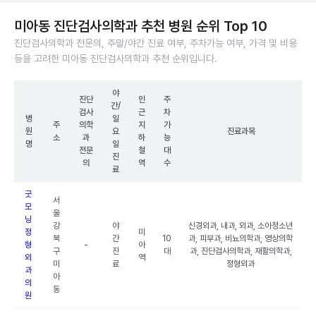
미아동 진단검사의학과 추천 병원 순위 Top 10
진단검사의학과 전문의, 주말/야간 진료 여부, 주차가능 여부, 가격 및 비용
등을 고려한 미아동 진단검사의학과 추천 순위입니다.
야
진단
인
주
간/
검사
근
차
병
일
주
의학
지
가
원
요
진료과목
소
과
하
능
명
일
전문
철
대
진
의
역
수
료
굿
서
모
울
닝
강
야
신경외과, 내과, 외과, 소아청소년
정
미
북
간
10
과, 피부과, 비뇨의학과, 영상의학
형
-
아
구
진
대
과, 진단검사의학과, 재활의학과,
외
역
미
료
정형외과
과
아
의
동
원