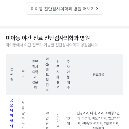
미아동 진단검사의학과 병원 더보기
미아동 야간 진료 진단검사의학과 병원
미아동에서 야간 진료가 가능한 진단검사의학과 병원입니다.
야
진단
인
주
간/
검사
근
차
병
일
주
의학
지
가
원
요
진료과목
소
과
하
능
명
일
전문
철
대
진
의
역
수
료
굿
서
모
울
닝
강
야
신경외과, 내과, 외과, 소아청소년
정
미
북
간
10
과, 피부과, 비뇨의학과, 영상의학
형
-
아
구
진
대
과, 진단검사의학과, 재활의학과,
외
역
미
료
정형외과