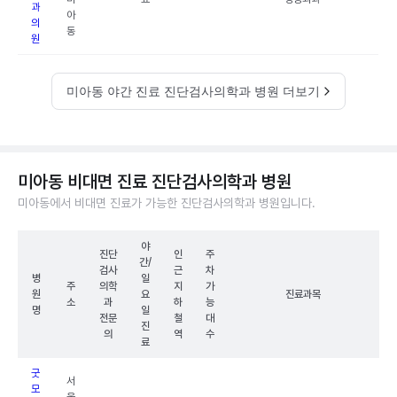
과
아
의
동
원
미아동 야간 진료 진단검사의학과 병원 더보기
미아동 비대면 진료 진단검사의학과 병원
미아동에서 비대면 진료가 가능한 진단검사의학과 병원입니다.
야
진단
인
주
간/
검사
근
차
병
일
주
의학
지
가
원
요
진료과목
소
과
하
능
명
일
전문
철
대
진
의
역
수
료
굿
서
모