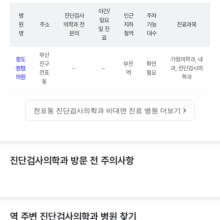
야간/
병
진단검사
인근
주차
일요
원
주소
의학과 전
지하
가능
진료과목
일 진
명
문의
철역
대수
료
부산
항도
가정의학과, 내
진구
부전
확인
퀀텀
-
-
과, 진단검사의
전포
역
필요
의원
학과
동
전포동 진단검사의학과 비대면 진료 병원 더보기
진단검사의학과 방문 전 주의사항
역 주변
진단검사의학과
병원 찾기