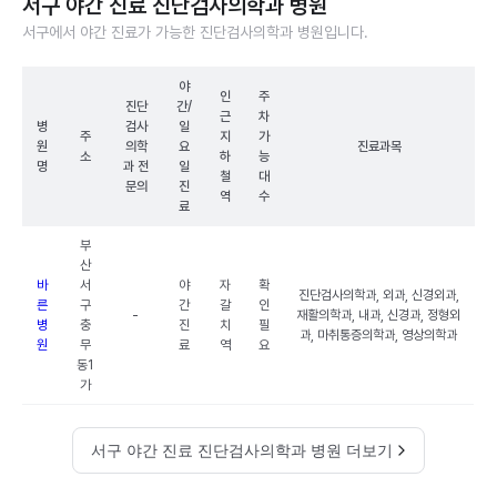
서구 야간 진료 진단검사의학과 병원
서구에서 야간 진료가 가능한 진단검사의학과 병원입니다.
야
인
주
진단
간/
근
차
병
검사
일
주
지
가
원
의학
요
진료과목
소
하
능
명
과 전
일
철
대
문의
진
역
수
료
부
산
바
서
야
자
확
진단검사의학과, 외과, 신경외과,
른
구
간
갈
인
-
재활의학과, 내과, 신경과, 정형외
병
충
진
치
필
과, 마취통증의학과, 영상의학과
원
무
료
역
요
동1
가
서구 야간 진료 진단검사의학과 병원 더보기