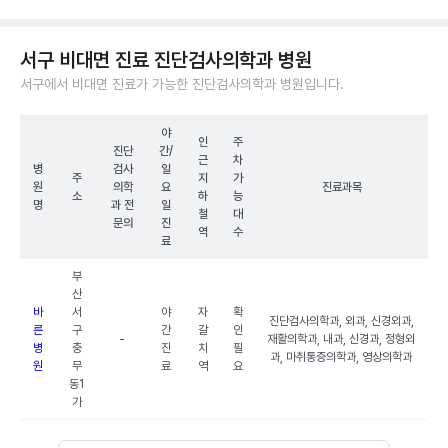
서구 비대면 진료 진단검사의학과 병원
서구에서 비대면 진료가 가능한 진단검사의학과 병원입니다.
야
인
주
진단
간/
근
차
병
검사
일
주
지
가
원
의학
요
진료과목
소
하
능
명
과 전
일
철
대
문의
진
역
수
료
부
산
바
서
야
자
확
진단검사의학과, 외과, 신경외과,
른
구
간
갈
인
-
재활의학과, 내과, 신경과, 정형외
병
충
진
치
필
과, 마취통증의학과, 영상의학과
원
무
료
역
요
동1
가