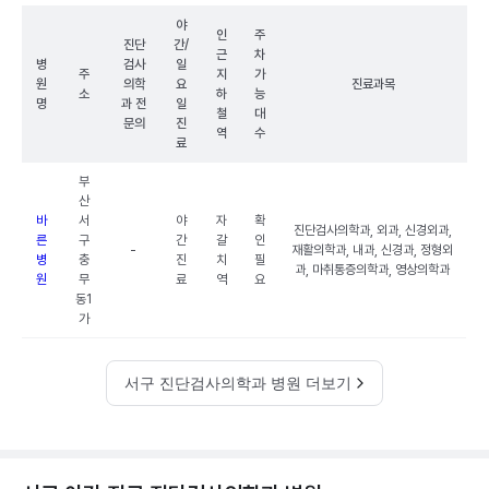
야
인
주
진단
간/
근
차
병
검사
일
주
지
가
원
의학
요
진료과목
소
하
능
명
과 전
일
철
대
문의
진
역
수
료
부
산
바
서
야
자
확
진단검사의학과, 외과, 신경외과,
른
구
간
갈
인
-
재활의학과, 내과, 신경과, 정형외
병
충
진
치
필
과, 마취통증의학과, 영상의학과
원
무
료
역
요
동1
가
서구 진단검사의학과 병원 더보기