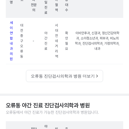
명
일
전문
철
대
진
의
역
수
료
세
대
서
이
전
대
연
야
확
이비인후과, 신경과, 정신건강의학
중
전
합
간
인
과, 소아청소년과, 피부과, 비뇨의
구
-
네
내
진
필
학과, 진단검사의학과, 가정의학과,
오
거
과
료
요
내과
류
리
의
동
역
원
오류동 진단검사의학과 병원 더보기
오류동 야간 진료 진단검사의학과 병원
오류동에서 야간 진료가 가능한 진단검사의학과 병원입니다.
야