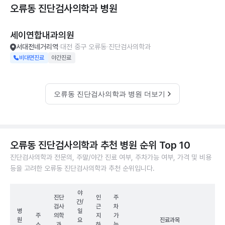
오류동 진단검사의학과
병원
세이연합내과의원
서대전네거리역
대전 중구 오류동
진단검사의학과
비대면진료
야간진료
오류동 진단검사의학과 병원 더보기
오류동 진단검사의학과 추천 병원 순위 Top 10
진단검사의학과 전문의, 주말/야간 진료 여부, 주차가능 여부, 가격 및 비용
등을 고려한 오류동 진단검사의학과 추천 순위입니다.
야
진단
인
주
간/
검사
근
차
병
일
주
의학
지
가
원
요
진료과목
소
과
하
능