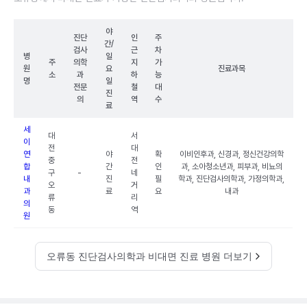
야
진단
인
주
간/
검사
근
차
병
일
주
의학
지
가
원
요
진료과목
소
과
하
능
명
일
전문
철
대
진
의
역
수
료
세
대
서
이
전
대
연
야
확
이비인후과, 신경과, 정신건강의학
중
전
합
간
인
과, 소아청소년과, 피부과, 비뇨의
구
-
네
내
진
필
학과, 진단검사의학과, 가정의학과,
오
거
과
료
요
내과
류
리
의
동
역
원
오류동 진단검사의학과 비대면 진료 병원 더보기