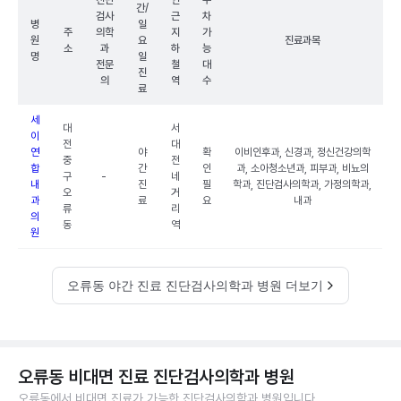
진단
인
주
간/
검사
근
차
병
일
주
의학
지
가
원
요
진료과목
소
과
하
능
명
일
전문
철
대
진
의
역
수
료
세
대
서
이
전
대
연
야
확
이비인후과, 신경과, 정신건강의학
중
전
합
간
인
과, 소아청소년과, 피부과, 비뇨의
구
-
네
내
진
필
학과, 진단검사의학과, 가정의학과,
오
거
과
료
요
내과
류
리
의
동
역
원
오류동 야간 진료 진단검사의학과 병원 더보기
오류동 비대면 진료 진단검사의학과 병원
오류동에서 비대면 진료가 가능한 진단검사의학과 병원입니다.