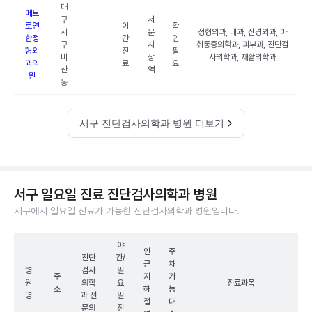
대
메트
구
서
로연
야
확
서
문
정형외과, 내과, 신경외과, 마
합정
간
인
구
-
시
취통증의학과, 피부과, 진단검
형외
진
필
비
장
사의학과, 재활의학과
과의
료
요
산
역
원
동
서구 진단검사의학과 병원 더보기
서구 일요일 진료 진단검사의학과 병원
서구에서 일요일 진료가 가능한 진단검사의학과 병원입니다.
야
인
주
진단
간/
근
차
병
검사
일
주
지
가
원
의학
요
진료과목
소
하
능
명
과 전
일
철
대
문의
진