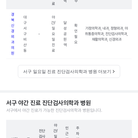
역
수
료
경
대
야
북
구
간/
달
신
확
서
일
성
가정의학과, 내과, 정형외과, 마
경
인
구
-
요
공
취통증의학과, 진단검사의학과,
외
필
비
일
원
재활의학과, 신경외과
과
요
산
진
역
의
동
료
원
서구 일요일 진료 진단검사의학과 병원 더보기
서구 야간 진료 진단검사의학과 병원
서구에서 야간 진료가 가능한 진단검사의학과 병원입니다.
야
인
주
진단
간/
근
차
검사
일