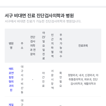
서구 비대면 진료 진단검사의학과 병원
서구에서 비대면 진료가 가능한 진단검사의학과 병원입니다.
야
인
주
진단
간/
근
차
검사
일
병원
주
지
가
의학
요
진료과목
명
소
하
능
과 전
일
철
대
문의
진
역
수
료
대
메트
구
서
로연
야
확
서
문
정형외과, 내과, 신경외과, 마
합정
간
인
구
-
시
취통증의학과, 피부과, 진단
형외
진
필
비
장
검사의학과, 재활의학과
과의
료
요
산
역
원
동
대
제일
구