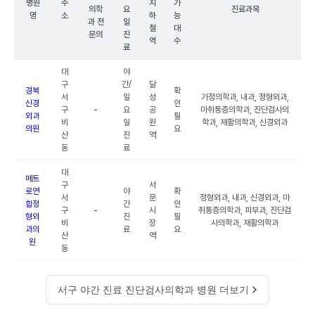
병원
주
지
가
의학
요
진료과목
명
소
하
능
과 전
일
철
대
문의
진
역
수
료
대
야
구
간/
달
경북
확
서
일
성
가정의학과, 내과, 정형외과,
신경
인
구
-
요
공
마취통증의학과, 진단검사의
외과
필
비
일
원
학과, 재활의학과, 신경외과
의원
요
산
진
역
동
료
대
메트
구
서
로연
야
확
서
문
정형외과, 내과, 신경외과, 마
합정
간
인
구
-
시
취통증의학과, 피부과, 진단검
형외
진
필
비
장
사의학과, 재활의학과
과의
료
요
산
역
원
동
서구 야간 진료 진단검사의학과 병원 더보기