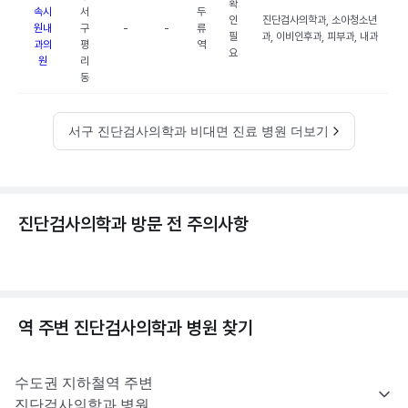
확
속시
서
두
인
진단검사의학과, 소아청소년
원내
구
-
-
류
필
과, 이비인후과, 피부과, 내과
과의
평
역
요
원
리
동
서구 진단검사의학과 비대면 진료 병원 더보기
진단검사의학과 방문 전 주의사항
역 주변
진단검사의학과
병원 찾기
수도권
지하철역 주변
진단검사의학과
병원