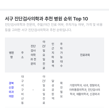
서구 진단검사의학과 추천 병원 순위 Top 10
진단검사의학과 전문의, 주말/야간 진료 여부, 주차가능 여부, 가격 및 비용
등을 고려한 서구 진단검사의학과 추천 순위입니다.
야
인
주
진단
간/
근
차
검사
일
병원
주
지
가
의학
요
진료과목
명
소
하
능
과 전
일
철
대
문의
진
역
수
료
대
야
구
간/
달
경북
확
서
일
성
가정의학과, 내과, 정형외과,
신경
인
구
-
요
공
마취통증의학과, 진단검사의
외과
필
비
일
원
학과, 재활의학과, 신경외과
의원
요
산
진
역
동
료