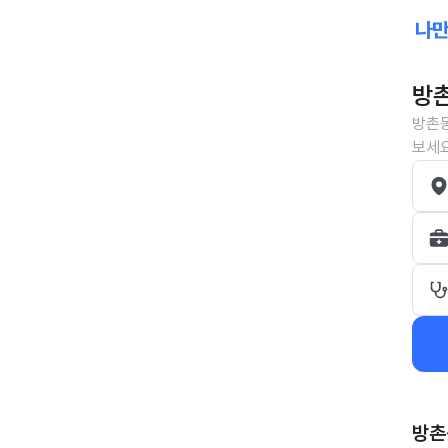
방촌
방촌동
보세요
방촌