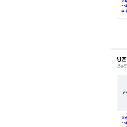
행복
스이
후과
방촌
방촌동
병
행복
스이