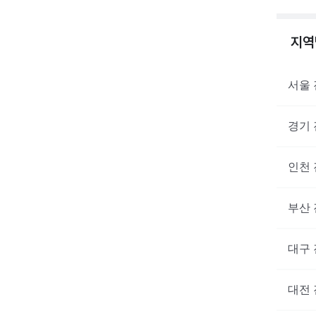
지
서울
경기
인천
부산
대구
대전