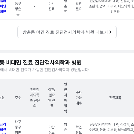
플러
방
진단검사의학과, 내과, 신경과, 
동구
야간
확인
비인
-
촌
소년과, 안과, 피부과, 비뇨의학과
방촌
진료
필요
의원
역
인후과
동
방촌동 야간 진료 진단검사의학과 병원 더보기
동 비대면 진료 진단검사의학과 병원
에서 비대면 진료가 가능한 진단검사의학과 병원입니다.
인
진단검
야간/
근
주차
사의학
일요
지
원명
주소
가능
진료과목
과 전문
일 진
하
대수
의
료
철
역
대구
플러
방
진단검사의학과, 내과, 신경과, 
동구
야간
확인
비인
-
촌
소년과, 안과, 피부과, 비뇨의학과
방촌
진료
필요