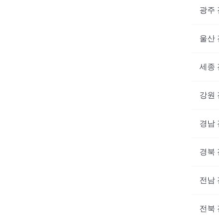
광주
울산
세종
강원
경남
경북
전남
전북