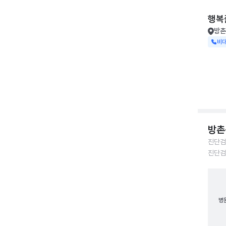
행복
방촌
비
방촌
진단검
진단검
병