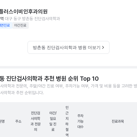
플러스이비인후과의원
역
대구 동구 방촌동
진단검사의학과
대면진료
야간진료
방촌동 진단검사의학과 병원 더보기
동 진단검사의학과 추천 병원 순위 Top 10
사의학과 전문의, 주말/야간 진료 여부, 주차가능 여부, 가격 및 비용 등을 고려한 
사의학과 추천 순위입니다.
인
진단검
야간/
근
주차
사의학
일요
지
원명
주소
가능
진료과목
과 전문
일 진
하
대수
의
료
철
역