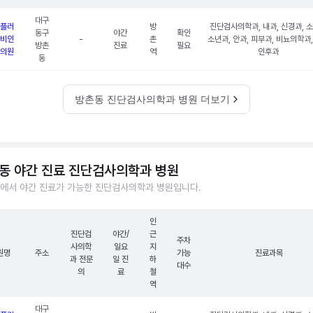
대구
플러
방
진단검사의학과, 내과, 신경과, 
동구
야간
확인
비인
-
촌
소년과, 안과, 피부과, 비뇨의학과
방촌
진료
필요
의원
역
인후과
동
방촌동 진단검사의학과 병원 더보기
동 야간 진료 진단검사의학과 병원
에서 야간 진료가 가능한 진단검사의학과 병원입니다.
인
진단검
야간/
근
주차
사의학
일요
지
원명
주소
가능
진료과목
과 전문
일 진
하
대수
의
료
철
역
대구