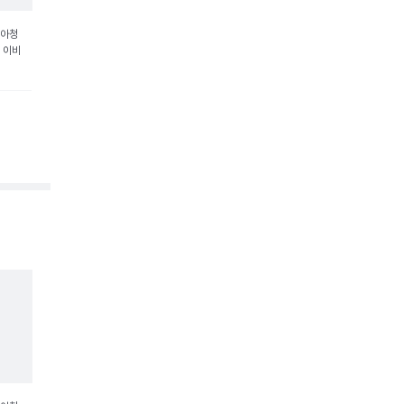
소아청
, 이비