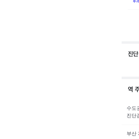
후과
진단
역 
수도
진단
부산