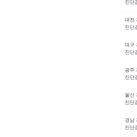
진단
대전
진단
대구
진단
광주
진단
울산
진단
경남
진단