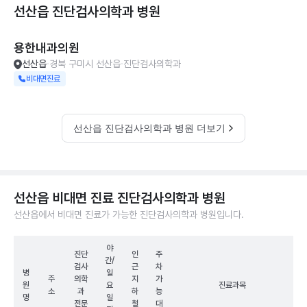
선산읍 진단검사의학과
병원
용한내과의원
선산읍
경북 구미시 선산읍
진단검사의학과
비대면진료
선산읍 진단검사의학과 병원 더보기
선산읍 비대면 진료 진단검사의학과 병원
선산읍에서 비대면 진료가 가능한 진단검사의학과 병원입니다.
야
진단
인
주
간/
검사
근
차
병
일
주
의학
지
가
원
요
진료과목
소
과
하
능
명
일
전문
철
대