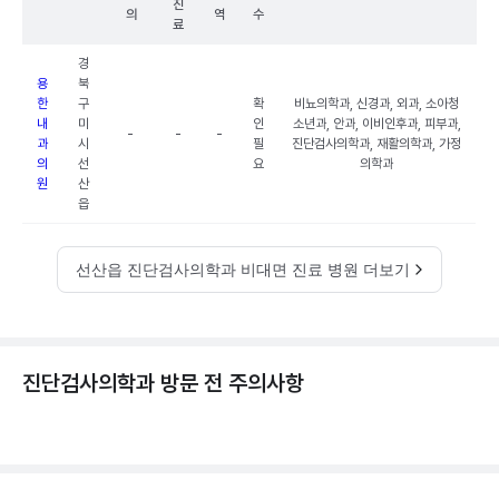
진
의
역
수
료
경
용
북
한
구
확
비뇨의학과, 신경과, 외과, 소아청
내
미
인
소년과, 안과, 이비인후과, 피부과,
-
-
-
과
시
필
진단검사의학과, 재활의학과, 가정
의
선
요
의학과
원
산
읍
선산읍 진단검사의학과 비대면 진료 병원 더보기
진단검사의학과 방문 전 주의사항