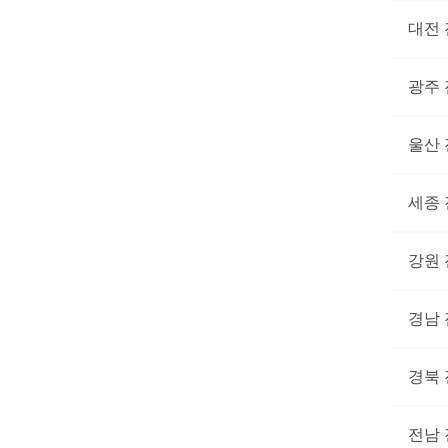
대전
광주
울산
세종
강원
경남
경북
전남