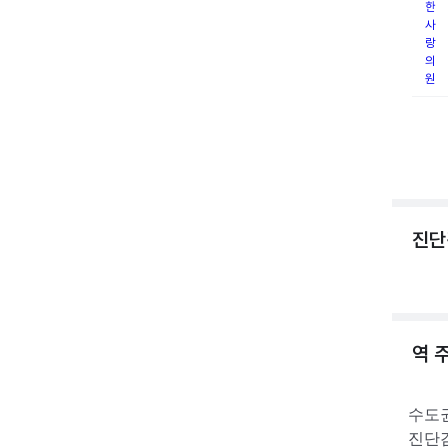
한
사
랑
의
원
진단
역 
수도
진단