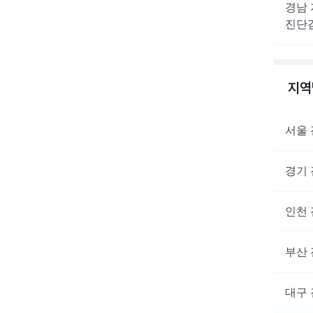
경남
진단
지
서울
경기
인천
부산
대구