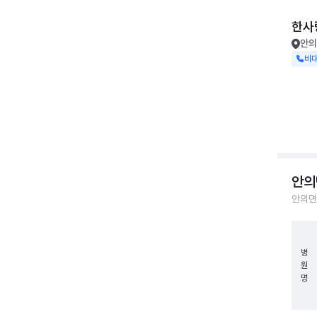
한사
안의
비
안의
안의면
병
원
명