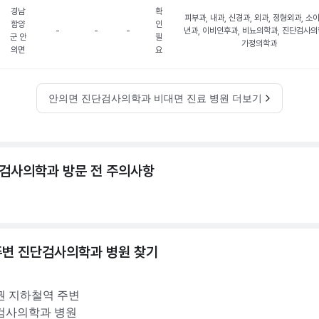
경남
확
피부과, 내과, 신경과, 외과, 정형외과, 소
함양
인
-
-
-
년과, 이비인후과, 비뇨의학과, 진단검사의
군 안
필
가정의학과
의면
요
안의면 진단검사의학과 비대면 진료 병원 더보기
검사의학과 방문 전 주의사항
주변
진단검사의학과
병원 찾기
권
지하철역 주변
검사의학과
병원