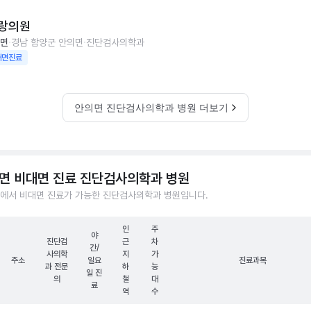
랑의원
면
경남 함양군 안의면
진단검사의학과
대면진료
안의면 진단검사의학과 병원 더보기
면 비대면 진료 진단검사의학과 병원
에서 비대면 진료가 가능한 진단검사의학과 병원입니다.
인
주
야
진단검
근
차
간/
사의학
지
가
주소
일요
진료과목
과 전문
하
능
일 진
의
철
대
료
역
수