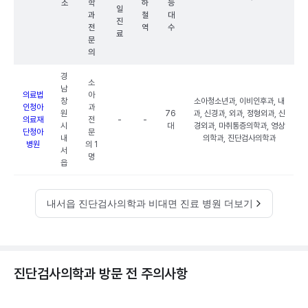
소
학
하
능
일
과
철
대
진
전
역
수
료
문
의
경
소
남
의료법
아
창
소아청소년과, 이비인후과, 내
인청아
과
원
76
과, 신경과, 외과, 정형외과, 신
의료재
전
-
-
시
대
경외과, 마취통증의학과, 영상
단청아
문
내
의학과, 진단검사의학과
병원
의 1
서
명
읍
내서읍 진단검사의학과 비대면 진료 병원 더보기
진단검사의학과 방문 전 주의사항