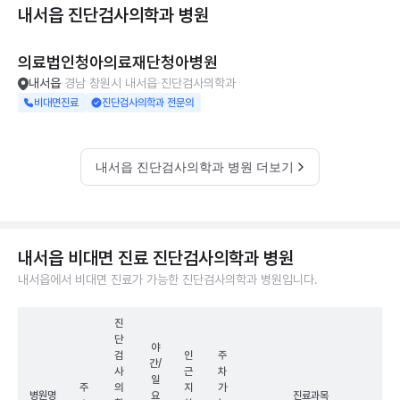
내서읍 진단검사의학과
병원
의료법인청아의료재단청아병원
내서읍
경남 창원시 내서읍
진단검사의학과
비대면진료
진단검사의학과 전문의
내서읍 진단검사의학과 병원 더보기
내서읍 비대면 진료 진단검사의학과 병원
내서읍에서 비대면 진료가 가능한 진단검사의학과 병원입니다.
진
단
야
검
인
주
간/
사
근
차
일
주
의
지
가
병원명
요
진료과목