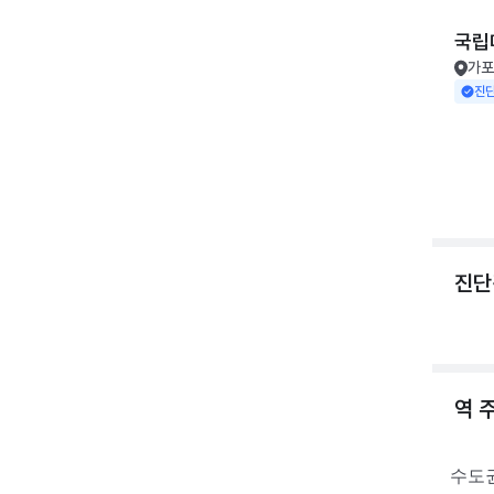
국립
가포
진
진단
역 
수도