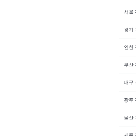
서울
경기
인천
부산
대구
광주
울산
세종