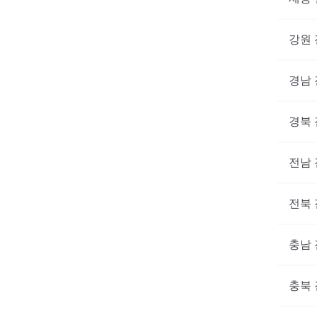
강원
경남
경북
전남
전북
충남
대기없
지금 
충북