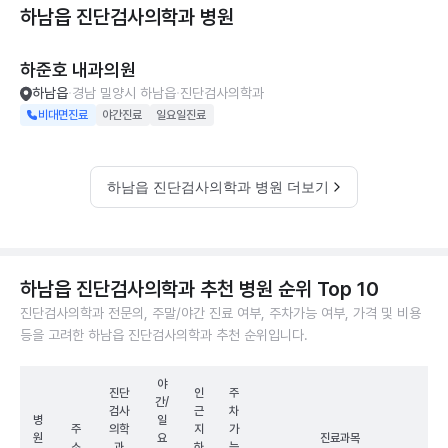
하남읍 진단검사의학과
병원
하준호 내과의원
하남읍
경남 밀양시 하남읍
진단검사의학과
비대면진료
야간진료
일요일진료
하남읍 진단검사의학과 병원 더보기
하남읍 진단검사의학과 추천 병원 순위 Top 10
진단검사의학과 전문의, 주말/야간 진료 여부, 주차가능 여부, 가격 및 비용
등을 고려한 하남읍 진단검사의학과 추천 순위입니다.
야
진단
인
주
간/
검사
근
차
병
일
주
의학
지
가
원
요
진료과목
소
과
하
능