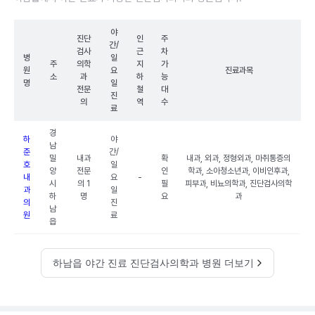
야
진단
인
주
간/
검사
근
차
병
일
주
의학
지
가
원
요
진료과목
소
과
하
능
명
일
전문
철
대
진
의
역
수
료
경
하
야
남
준
간/
밀
내과
확
내과, 외과, 정형외과, 마취통증의
호
일
양
전문
인
학과, 소아청소년과, 이비인후과,
내
요
-
시
의 1
필
피부과, 비뇨의학과, 진단검사의학
과
일
하
명
요
과
의
진
남
원
료
읍
하남읍 야간 진료 진단검사의학과 병원 더보기