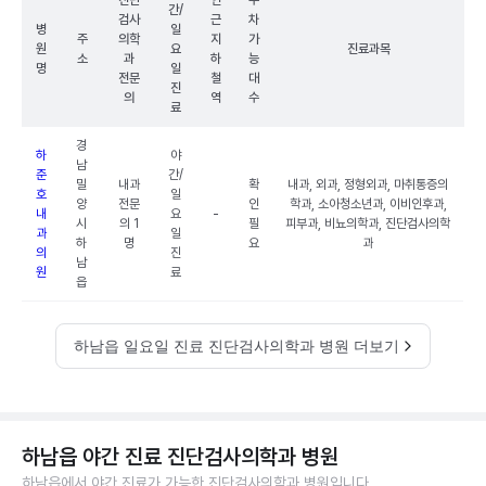
진단
인
주
간/
검사
근
차
병
일
주
의학
지
가
원
요
진료과목
소
과
하
능
명
일
전문
철
대
진
의
역
수
료
경
하
야
남
준
간/
밀
내과
확
내과, 외과, 정형외과, 마취통증의
호
일
양
전문
인
학과, 소아청소년과, 이비인후과,
내
요
-
시
의 1
필
피부과, 비뇨의학과, 진단검사의학
과
일
하
명
요
과
의
진
남
원
료
읍
하남읍 일요일 진료 진단검사의학과 병원 더보기
하남읍 야간 진료 진단검사의학과 병원
하남읍에서 야간 진료가 가능한 진단검사의학과 병원입니다.