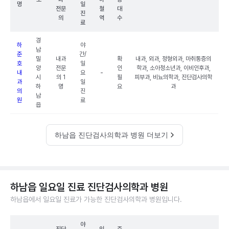
명
일
전문
철
대
진
의
역
수
료
경
하
야
남
준
간/
밀
내과
확
내과, 외과, 정형외과, 마취통증의
호
일
양
전문
인
학과, 소아청소년과, 이비인후과,
내
요
-
시
의 1
필
피부과, 비뇨의학과, 진단검사의학
과
일
하
명
요
과
의
진
남
원
료
읍
하남읍 진단검사의학과 병원 더보기
하남읍 일요일 진료 진단검사의학과 병원
하남읍에서 일요일 진료가 가능한 진단검사의학과 병원입니다.
야