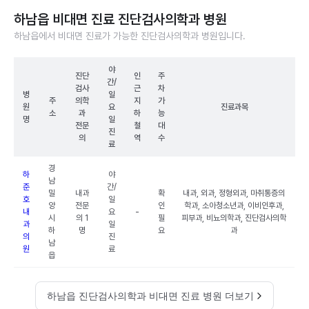
하남읍 비대면 진료 진단검사의학과 병원
하남읍에서 비대면 진료가 가능한 진단검사의학과 병원입니다.
야
진단
인
주
간/
검사
근
차
병
일
주
의학
지
가
원
요
진료과목
소
과
하
능
명
일
전문
철
대
진
의
역
수
료
경
하
야
남
준
간/
밀
내과
확
내과, 외과, 정형외과, 마취통증의
호
일
양
전문
인
학과, 소아청소년과, 이비인후과,
내
요
-
시
의 1
필
피부과, 비뇨의학과, 진단검사의학
과
일
하
명
요
과
의
진
남
원
료
읍
하남읍 진단검사의학과 비대면 진료 병원 더보기