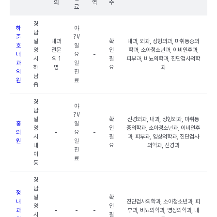
의
역
수
료
경
하
야
남
준
간/
밀
내과
확
내과, 외과, 정형외과, 마취통증의
호
일
양
전문
인
학과, 소아청소년과, 이비인후과,
내
요
-
시
의 1
필
피부과, 비뇨의학과, 진단검사의학
과
일
하
명
요
과
의
진
남
원
료
읍
경
야
남
간/
밀
확
신경외과, 내과, 정형외과, 마취통
홍
일
양
인
증의학과, 소아청소년과, 이비인후
의
-
요
-
시
필
과, 피부과, 영상의학과, 진단검사
원
일
내
요
의학과, 신경과
진
이
료
동
경
남
정
밀
확
내
진단검사의학과, 소아청소년과, 피
양
인
과
-
-
-
부과, 비뇨의학과, 영상의학과, 내
시
필