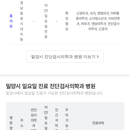
경
야
남
간/
밀
확
신경외과, 내과, 정형외과, 마취통
홍
일
양
인
증의학과, 소아청소년과, 이비인후
의
-
요
-
시
필
과, 피부과, 영상의학과, 진단검사
원
일
내
요
의학과, 신경과
진
이
료
동
밀양시 진단검사의학과 병원 더보기
밀양시 일요일 진료 진단검사의학과 병원
밀양시에서 일요일 진료가 가능한 진단검사의학과 병원입니다.
야
진단
인
주
간/
검사
근
차
병
일
주
의학
지
가
원
요
진료과목
소
과
하
능
명
일