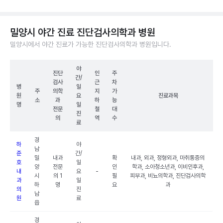
밀양시 야간 진료 진단검사의학과 병원
밀양시에서 야간 진료가 가능한 진단검사의학과 병원입니다.
야
진단
인
주
간/
검사
근
차
병
일
주
의학
지
가
원
요
진료과목
소
과
하
능
명
일
전문
철
대
진
의
역
수
료
경
하
야
남
준
간/
밀
내과
확
내과, 외과, 정형외과, 마취통증의
호
일
양
전문
인
학과, 소아청소년과, 이비인후과,
내
요
-
시
의 1
필
피부과, 비뇨의학과, 진단검사의학
과
일
하
명
요
과
의
진
남
원
료
읍
경