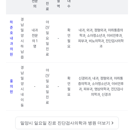
전문
철
대
진
의
역
수
료
경
하
야
남
준
간/
밀
내과
확
내과, 외과, 정형외과, 마취통증의
호
일
양
전문
인
학과, 소아청소년과, 이비인후과,
내
요
-
시
의 1
필
피부과, 비뇨의학과, 진단검사의학
과
일
하
명
요
과
의
진
남
원
료
읍
경
야
남
간/
밀
확
신경외과, 내과, 정형외과, 마취통
홍
일
양
인
증의학과, 소아청소년과, 이비인후
의
-
요
-
시
필
과, 피부과, 영상의학과, 진단검사
원
일
내
요
의학과, 신경과
진
이
료
동
밀양시 일요일 진료 진단검사의학과 병원 더보기