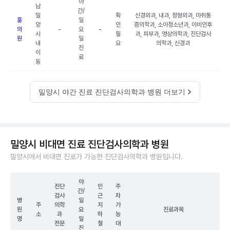
야
남
간/
밀
확
신경외과, 내과, 정형외과, 마취통
홍
일
양
인
증의학과, 소아청소년과, 이비인후
의
-
요
-
시
필
과, 피부과, 영상의학과, 진단검사
원
일
내
요
의학과, 신경과
진
이
료
동
밀양시 야간 진료 진단검사의학과 병원 더보기
밀양시 비대면 진료 진단검사의학과 병원
밀양시에서 비대면 진료가 가능한 진단검사의학과 병원입니다.
야
진단
인
주
간/
검사
근
차
병
일
주
의학
지
가
원
요
진료과목
소
과
하
능
명
일
전문
철
대
진