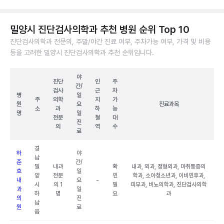
밀양시 진단검사의학과 추천 병원 순위 Top 10
진단검사의학과 전문의, 주말/야간 진료 여부, 주차가능 여부, 가격 및 비용
등을 고려한 밀양시 진단검사의학과 추천 순위입니다.
야
진단
인
주
간/
검사
근
차
병
일
주
의학
지
가
원
요
진료과목
소
과
하
능
명
일
전문
철
대
진
의
역
수
료
경
하
야
남
준
간/
밀
내과
확
내과, 외과, 정형외과, 마취통증의
호
일
양
전문
인
학과, 소아청소년과, 이비인후과,
내
요
-
시
의 1
필
피부과, 비뇨의학과, 진단검사의학
과
일
하
명
요
과
의
진
남
원
료
읍