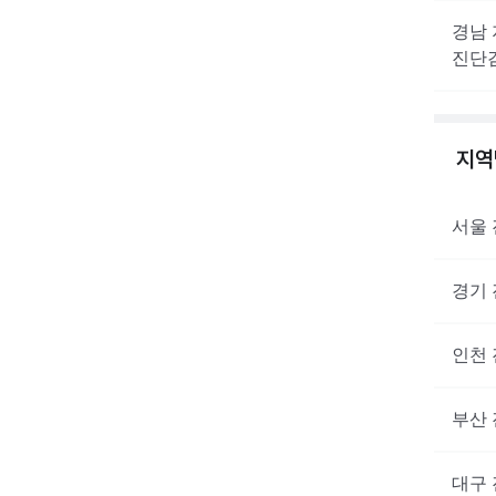
경남
진단
지
서울
경기
인천
부산
대구