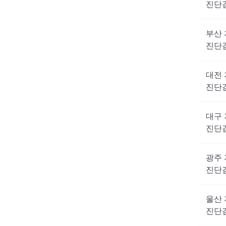
진단
부산
진단
대전
진단
대구
진단
광주
진단
울산
진단