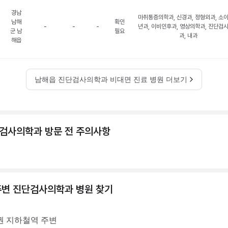
경남
마취통증의학과, 신경과, 정형외과, 소
남해
확인
-
-
-
년과, 이비인후과, 영상의학과, 진단검
군 남
필요
과, 내과
해읍
남해읍 진단검사의학과 비대면 진료 병원 더보기
검사의학과 방문 전 주의사항
주변
진단검사의학과
병원 찾기
권
지하철역 주변