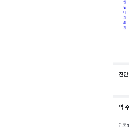
일
등
내
과
의
원
진단
역 
수도