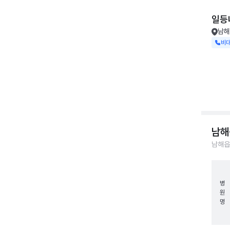
일등
남해
비
남해
남해읍
병
원
명