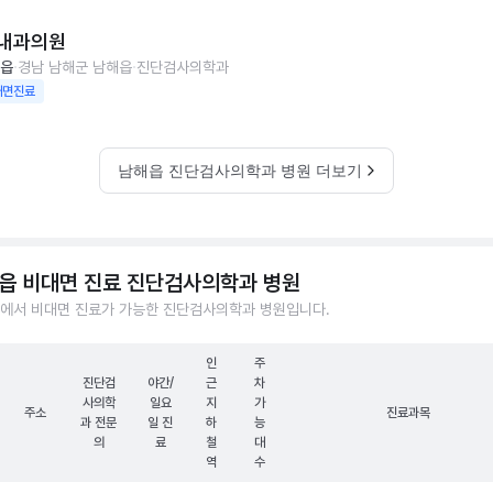
내과의원
읍
경남 남해군 남해읍
진단검사의학과
대면진료
남해읍 진단검사의학과 병원 더보기
읍 비대면 진료 진단검사의학과 병원
에서 비대면 진료가 가능한 진단검사의학과 병원입니다.
인
주
진단검
야간/
근
차
사의학
일요
지
가
주소
진료과목
과 전문
일 진
하
능
의
료
철
대
역
수