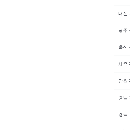
대전
광주
울산
세종
강원
경남
경북