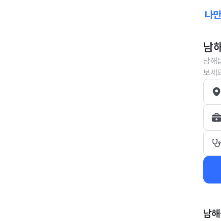
남해
남해읍
보세요
남해