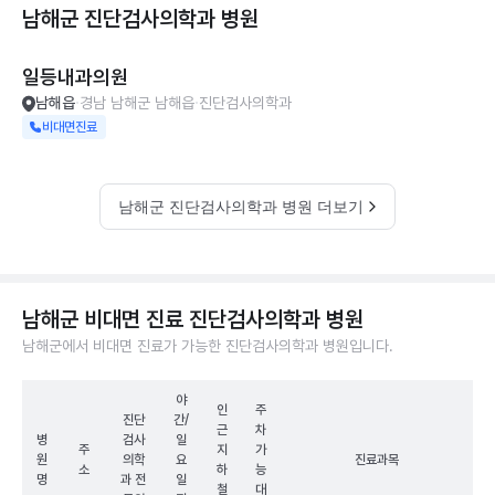
남해군 진단검사의학과
병원
일등내과의원
남해읍
경남 남해군 남해읍
진단검사의학과
비대면진료
남해군 진단검사의학과 병원 더보기
남해군 비대면 진료 진단검사의학과 병원
남해군에서 비대면 진료가 가능한 진단검사의학과 병원입니다.
야
인
주
진단
간/
근
차
병
검사
일
주
지
가
원
의학
요
진료과목
소
하
능
명
과 전
일
철
대