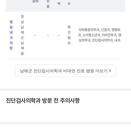
문의
진
역
수
료
경
일
남
등
남
확
마취통증의학과, 신경과, 정형외
내
해
인
-
-
-
과, 소아청소년과, 이비인후과, 영
과
군
필
상의학과, 진단검사의학과, 내과
의
남
요
원
해
읍
남해군 진단검사의학과 비대면 진료 병원 더보기
진단검사의학과 방문 전 주의사항