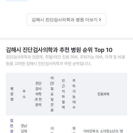
김해시 진단검사의학과 병원 더보기
김해시 진단검사의학과 추천 병원 순위 Top 10
진단검사의학과 전문의, 주말/야간 진료 여부, 주차가능 여부, 가격 및 비용
등을 고려한 김해시 진단검사의학과 추천 순위입니다.
야
인
주
진단
간/
근
차
병
검사
일
주
지
가
원
의학
요
진료과목
소
하
능
명
과 전
일
철
대
문의
진
역
수
료
김
민
경남
야
확
성
김해
이비인후과, 소아청소년과, 영