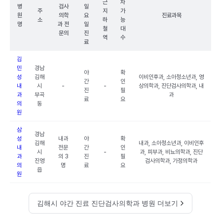
근
차
병
검사
일
주
지
가
원
의학
요
진료과목
소
하
능
명
과 전
일
철
대
문의
진
역
수
료
김
민
경남
야
확
성
김해
이비인후과, 소아청소년과, 영
간
인
내
시
-
-
상의학과, 진단검사의학과, 내
진
필
과
부곡
과
료
요
의
동
원
삼
경남
성
내과
야
확
김해
내과, 소아청소년과, 이비인후
내
전문
간
인
시
-
과, 피부과, 비뇨의학과, 진단
과
의 3
진
필
진영
검사의학과, 가정의학과
의
명
료
요
읍
원
김해시 야간 진료 진단검사의학과 병원 더보기