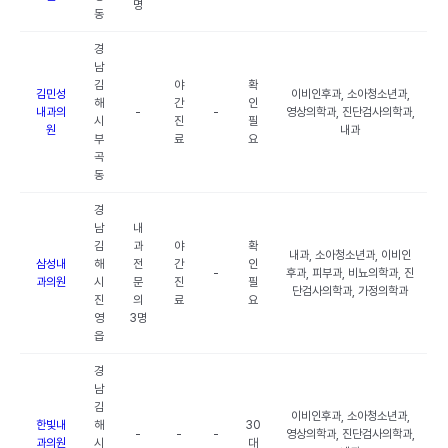
명
동
경
남
김
야
확
김민성
이비인후과, 소아청소년과,
해
간
인
내과의
-
-
영상의학과, 진단검사의학과,
시
진
필
원
내과
부
료
요
곡
동
경
남
내
김
과
야
확
내과, 소아청소년과, 이비인
삼성내
해
전
간
인
-
후과, 피부과, 비뇨의학과, 진
과의원
시
문
진
필
단검사의학과, 가정의학과
진
의
료
요
영
3명
읍
경
남
김
이비인후과, 소아청소년과,
한빛내
해
30
-
-
-
영상의학과, 진단검사의학과,
과의원
시
대