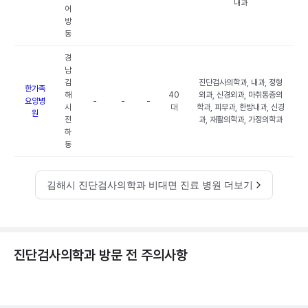
내과
어
방
동
경
남
김
진단검사의학과, 내과, 정형
한가족
해
40
외과, 신경외과, 마취통증의
요양병
-
-
-
시
대
학과, 피부과, 한방내과, 신경
원
전
과, 재활의학과, 가정의학과
하
동
김해시 진단검사의학과 비대면 진료 병원 더보기
진단검사의학과 방문 전 주의사항