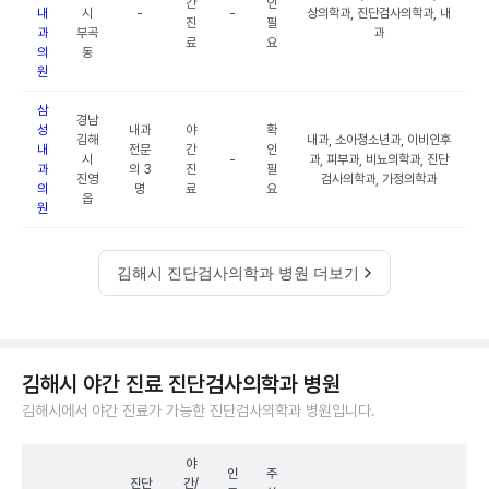
간
인
내
시
-
-
상의학과, 진단검사의학과, 내
진
필
과
부곡
과
료
요
의
동
원
삼
경남
성
내과
야
확
김해
내과, 소아청소년과, 이비인후
내
전문
간
인
시
-
과, 피부과, 비뇨의학과, 진단
과
의 3
진
필
진영
검사의학과, 가정의학과
의
명
료
요
읍
원
김해시 진단검사의학과 병원 더보기
김해시 야간 진료 진단검사의학과 병원
김해시에서 야간 진료가 가능한 진단검사의학과 병원입니다.
야
인
주
진단
간/