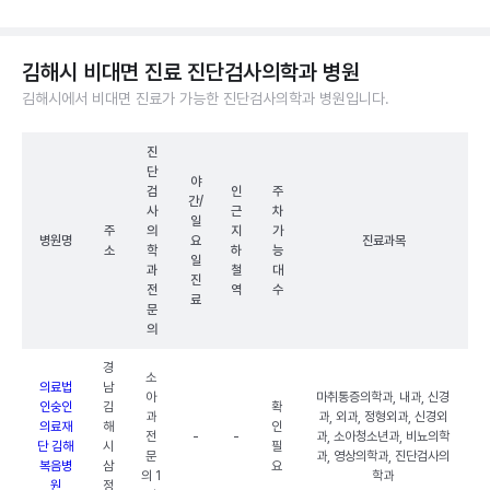
김해시 비대면 진료 진단검사의학과 병원
김해시에서 비대면 진료가 가능한 진단검사의학과 병원입니다.
진
단
야
검
인
주
간/
사
근
차
일
주
의
지
가
병원명
요
진료과목
소
학
하
능
일
과
철
대
진
전
역
수
료
문
의
경
소
의료법
남
아
마취통증의학과, 내과, 신경
인숭인
김
확
과
과, 외과, 정형외과, 신경외
의료재
해
인
전
-
-
과, 소아청소년과, 비뇨의학
단 김해
시
필
문
과, 영상의학과, 진단검사의
복음병
삼
요
의 1
학과
원
정