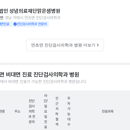
법인 성념의료재단맑은샘병원
면
경남 거제시 연초면
진단검사의학과
대면진료
진단검사의학과 전문의
연초면 진단검사의학과 병원 더보기
면 비대면 진료 진단검사의학과 병원
에서 비대면 진료가 가능한 진단검사의학과 병원입니다.
야
인
주
진단
간/
근
차
검사
일
지
가
원명
주소
의학
요
진료과목
하
능
과 전
일
철
대
문의
진
역
수
료