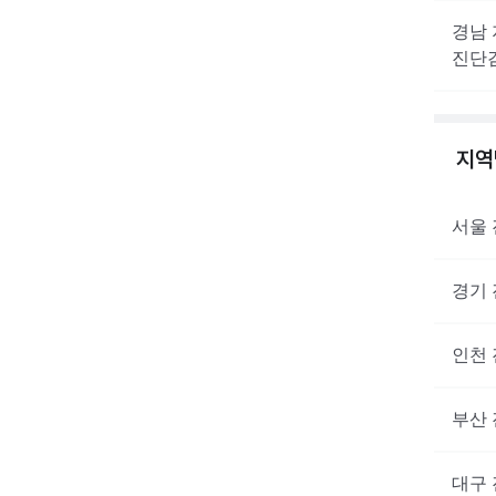
경남
진단
지
서울
경기
인천
부산
대구