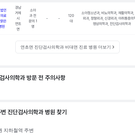
경남
료법인
소아
거제
소아청소년과, 비뇨의학과, 재활의학과, 
념의료
과 전
120
시
-
-
외과, 정형외과, 신경외과, 마취통증의
단맑은
문의 1
대
연초
영상의학과, 진단검사의학과
병원
명
면
연초면 진단검사의학과 비대면 진료 병원 더보기
검사의학과 방문 전 주의사항
주변
진단검사의학과
병원 찾기
권
지하철역 주변