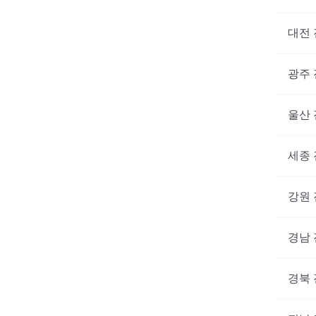
대전
광주
울산
세종
강원
경남
경북