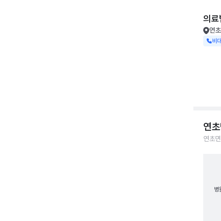
의료
연초
비
연초
연초면
병