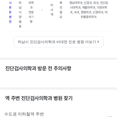
사
하
의학
확
영상의학과, 신경과, 외과, 진단검
미
튼
남
과
인
사의학과, 재활의학과, 가정의학
-
사
튼
시
전문
필
과, 내과, 정형외과, 신경외과, 마
역
병
망
의 1
요
취통증의학과
원
월
명
동
하남시 진단검사의학과 비대면 진료 병원 더보기
진단검사의학과 방문 전 주의사항
역 주변
진단검사의학과
병원 찾기
수도권
지하철역 주변