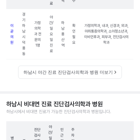
역
수
료
경
야
기
가정
간/
하
이
하
확
가정의학과, 내과, 신경과, 외과,
의학
일
남
곧
남
인
마취통증의학과, 소아청소년과,
과 전
요
풍
의
시
필
이비인후과, 피부과, 진단검사의
문의
일
산
원
덕
요
학과
1명
진
역
풍
료
동
하남시 야간 진료 진단검사의학과 병원 더보기
하남시 비대면 진료 진단검사의학과 병원
하남시에서 비대면 진료가 가능한 진단검사의학과 병원입니다.
야
진단
인
주
간/
검사
근
차
병
일