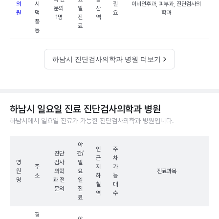
의
시
필
이비인후과, 피부과, 진단검사의
문의
일
산
원
덕
요
학과
1명
진
역
풍
료
동
하남시 진단검사의학과 병원 더보기
하남시 일요일 진료 진단검사의학과 병원
하남시에서 일요일 진료가 가능한 진단검사의학과 병원입니다.
야
인
주
진단
간/
근
차
병
검사
일
주
지
가
원
의학
요
진료과목
소
하
능
명
과 전
일
철
대
문의
진
역
수
료
경