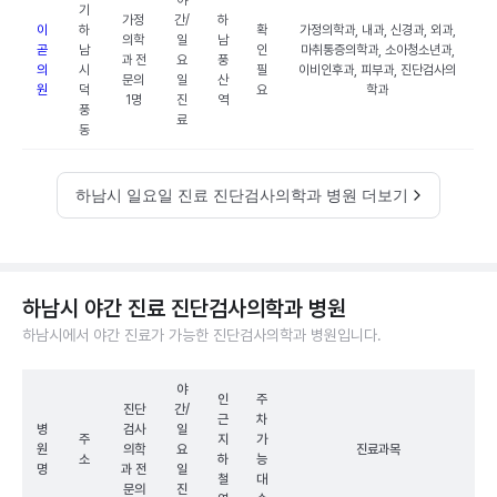
야
기
가정
간/
하
이
하
확
가정의학과, 내과, 신경과, 외과,
의학
일
남
곧
남
인
마취통증의학과, 소아청소년과,
과 전
요
풍
의
시
필
이비인후과, 피부과, 진단검사의
문의
일
산
원
덕
요
학과
1명
진
역
풍
료
동
하남시 일요일 진료 진단검사의학과 병원 더보기
하남시 야간 진료 진단검사의학과 병원
하남시에서 야간 진료가 가능한 진단검사의학과 병원입니다.
야
인
주
진단
간/
근
차
병
검사
일
주
지
가
원
의학
요
진료과목
소
하
능
명
과 전
일
철
대
문의
진