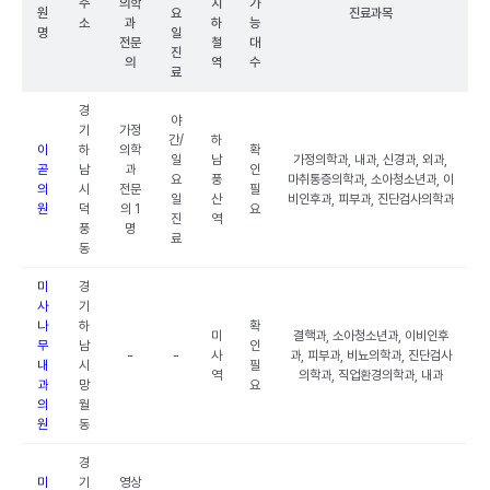
주
의학
지
가
원
요
진료과목
소
과
하
능
명
일
전문
철
대
진
의
역
수
료
경
야
기
가정
간/
하
이
하
의학
확
일
남
가정의학과, 내과, 신경과, 외과,
곧
남
과
인
요
풍
마취통증의학과, 소아청소년과, 이
의
시
전문
필
일
산
비인후과, 피부과, 진단검사의학과
원
덕
의 1
요
진
역
풍
명
료
동
미
경
사
기
나
하
확
미
결핵과, 소아청소년과, 이비인후
무
남
인
-
-
사
과, 피부과, 비뇨의학과, 진단검사
내
시
필
역
의학과, 직업환경의학과, 내과
과
망
요
의
월
원
동
경
미
기
영상