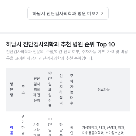
하남시 진단검사의학과 병원 더보기
하남시 진단검사의학과 추천 병원 순위 Top 10
진단검사의학과 전문의, 주말/야간 진료 여부, 주차가능 여부, 가격 및 비용
등을 고려한 하남시 진단검사의학과 추천 순위입니다.
야
인
주
진단
간/
근
차
병
검사
일
주
지
가
원
의학
요
진료과목
소
하
능
명
과 전
일
철
대
문의
진
역
수
료
경
야
기
가정
간/
하
이
하
확
가정의학과, 내과, 신경과, 외과,
의학
일
남
곧
남
인
마취통증의학과, 소아청소년과,
과 전
요
풍