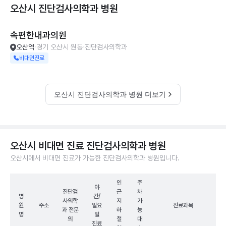
오산시 진단검사의학과
병원
속편한내과의원
오산역
경기 오산시 원동
진단검사의학과
비대면진료
오산시 진단검사의학과 병원 더보기
오산시 비대면 진료 진단검사의학과 병원
오산시에서 비대면 진료가 가능한 진단검사의학과 병원입니다.
인
주
야
진단검
근
차
병
간/
사의학
지
가
원
주소
일요
진료과목
과 전문
하
능
명
일
의
철
대
진료