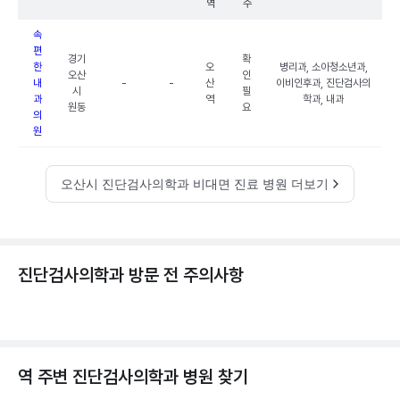
역
수
속
편
경기
확
한
오
병리과, 소아청소년과,
오산
인
내
-
-
산
이비인후과, 진단검사의
시
필
과
역
학과, 내과
원동
요
의
원
오산시 진단검사의학과 비대면 진료 병원 더보기
진단검사의학과 방문 전 주의사항
역 주변
진단검사의학과
병원 찾기