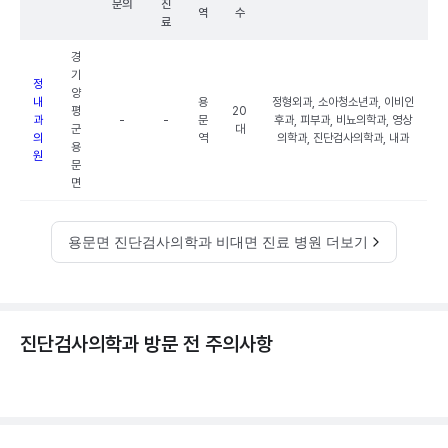
문의
진
역
수
료
경
기
정
양
내
용
정형외과, 소아청소년과, 이비인
평
20
과
-
-
문
후과, 피부과, 비뇨의학과, 영상
군
대
의
역
의학과, 진단검사의학과, 내과
용
원
문
면
용문면 진단검사의학과 비대면 진료 병원 더보기
진단검사의학과 방문 전 주의사항