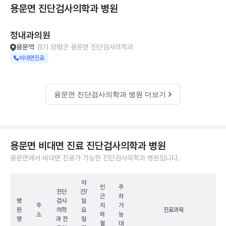
용문면 진단검사의학과
병원
정내과의원
용문역
경기 양평군 용문면
진단검사의학과
비대면진료
용문면 진단검사의학과 병원 더보기
용문면 비대면 진료 진단검사의학과 병원
용문면에서 비대면 진료가 가능한 진단검사의학과 병원입니다.
야
인
주
진단
간/
근
차
병
검사
일
주
지
가
원
의학
요
진료과목
소
하
능
명
과 전
일
철
대