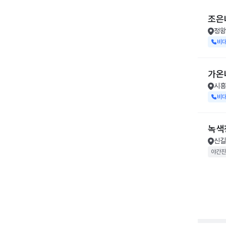
조은
정왕
비
가온
시흥
비
녹색
신길
야간진