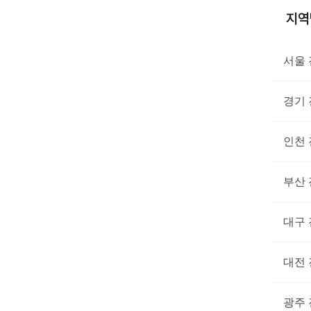
지
서울
경기
인천
부산
대구
대전
광주