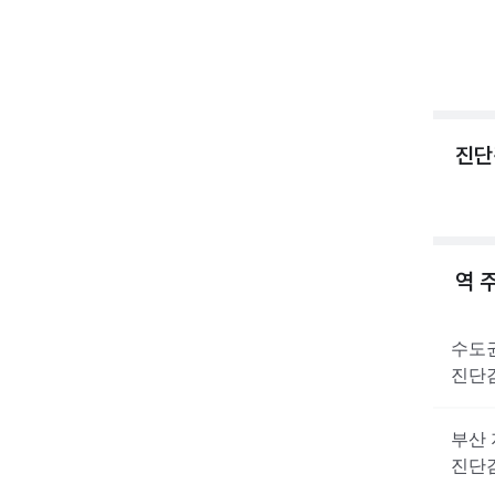
진단
역 
수도
진단
부산
진단