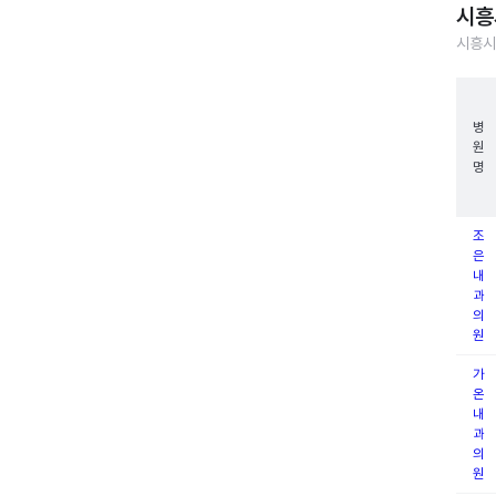
시흥
시흥시
병
원
명
조
은
내
과
의
원
가
온
내
과
의
원