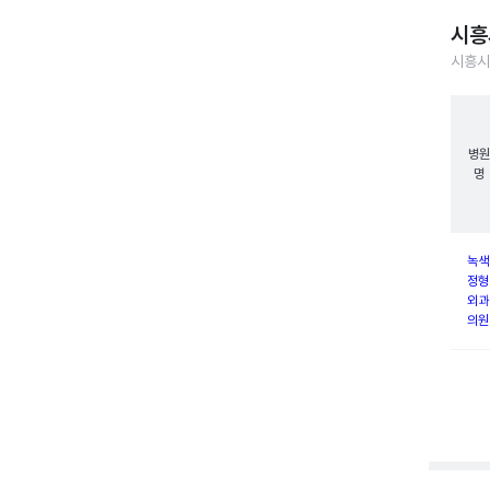
시흥
시흥시
병원
명
녹색
정형
외과
의원