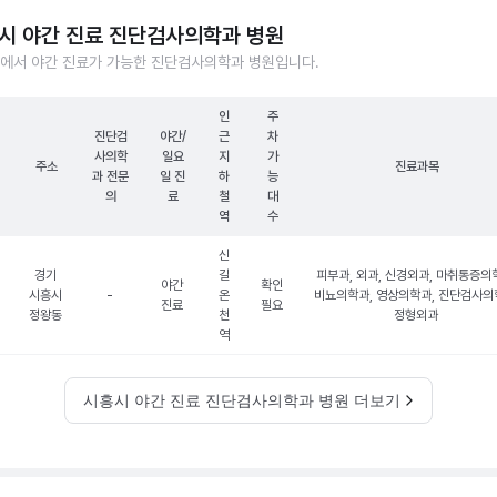
시 야간 진료 진단검사의학과 병원
에서 야간 진료가 가능한 진단검사의학과 병원입니다.
인
주
진단검
야간/
근
차
사의학
일요
지
가
주소
진료과목
과 전문
일 진
하
능
의
료
철
대
역
수
신
경기
길
피부과, 외과, 신경외과, 마취통증의
야간
확인
시흥시
-
온
비뇨의학과, 영상의학과, 진단검사의
진료
필요
정왕동
천
정형외과
역
시흥시 야간 진료 진단검사의학과 병원 더보기