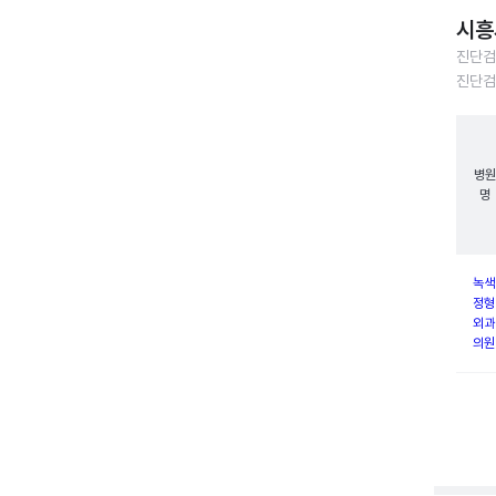
시흥
진단검
진단검
병원
명
녹색
정형
외과
의원