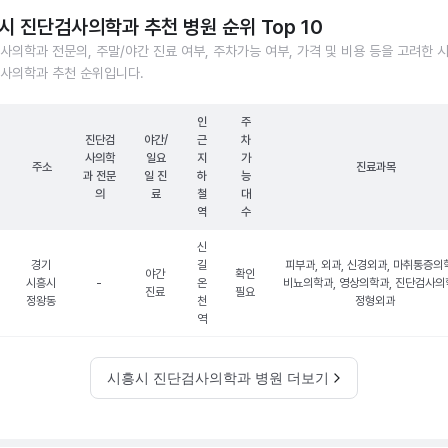
시 진단검사의학과 추천 병원 순위 Top 10
사의학과 전문의, 주말/야간 진료 여부, 주차가능 여부, 가격 및 비용 등을 고려한 
사의학과 추천 순위입니다.
인
주
진단검
야간/
근
차
사의학
일요
지
가
주소
진료과목
과 전문
일 진
하
능
의
료
철
대
역
수
신
경기
길
피부과, 외과, 신경외과, 마취통증의
야간
확인
시흥시
-
온
비뇨의학과, 영상의학과, 진단검사의
진료
필요
정왕동
천
정형외과
역
시흥시 진단검사의학과 병원 더보기