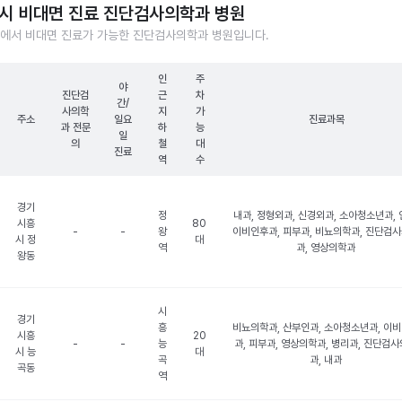
시 비대면 진료 진단검사의학과 병원
에서 비대면 진료가 가능한 진단검사의학과 병원입니다.
인
주
야
진단검
근
차
간/
사의학
지
가
주소
일요
진료과목
과 전문
하
능
일
의
철
대
진료
역
수
경기
정
내과, 정형외과, 신경외과, 소아청소년과, 
시흥
80
-
-
왕
이비인후과, 피부과, 비뇨의학과, 진단검
시 정
대
역
과, 영상의학과
왕동
시
경기
흥
비뇨의학과, 산부인과, 소아청소년과, 이
시흥
20
-
-
능
과, 피부과, 영상의학과, 병리과, 진단검
시 능
대
곡
과, 내과
곡동
역