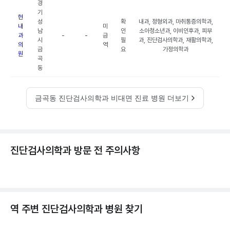
경
기
현
성
확
내과, 정형외과, 마취통증의학과,
내
미
남
인
소아청소년과, 이비인후과, 피부
과
-
-
금
시
필
과, 진단검사의학과, 재활의학과,
의
역
금
요
가정의학과
원
곡
동
금곡동 진단검사의학과 비대면 진료 병원 더보기
진단검사의학과 방문 전 주의사항
역 주변
진단검사의학과
병원 찾기