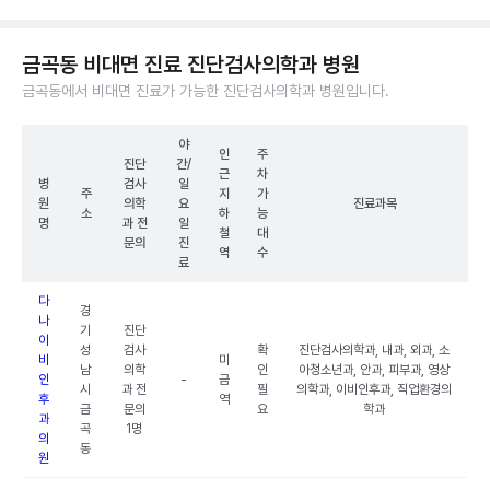
금곡동 비대면 진료 진단검사의학과 병원
금곡동에서 비대면 진료가 가능한 진단검사의학과 병원입니다.
야
인
주
진단
간/
근
차
병
검사
일
주
지
가
원
의학
요
진료과목
소
하
능
명
과 전
일
철
대
문의
진
역
수
료
다
경
나
기
진단
이
성
검사
확
진단검사의학과, 내과, 외과, 소
비
미
남
의학
인
아청소년과, 안과, 피부과, 영상
인
-
금
시
과 전
필
의학과, 이비인후과, 직업환경의
후
역
금
문의
요
학과
과
곡
1명
의
동
원