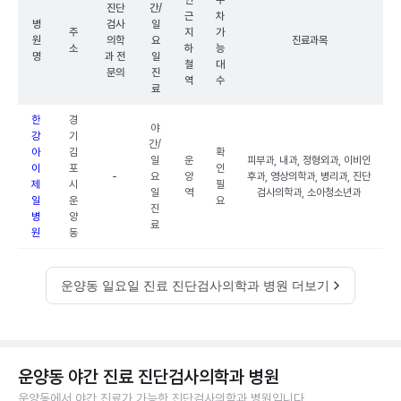
인
주
진단
간/
근
차
병
검사
일
주
지
가
원
의학
요
진료과목
소
하
능
명
과 전
일
철
대
문의
진
역
수
료
한
경
야
강
기
간/
아
김
확
일
운
피부과, 내과, 정형외과, 이비인
이
포
인
-
요
양
후과, 영상의학과, 병리과, 진단
제
시
필
일
역
검사의학과, 소아청소년과
일
운
요
진
병
양
료
원
동
운양동 일요일 진료 진단검사의학과 병원 더보기
운양동 야간 진료 진단검사의학과 병원
운양동에서 야간 진료가 가능한 진단검사의학과 병원입니다.