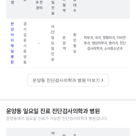
명
과 전
일
철
대
문의
진
역
수
료
한
경
야
강
기
간/
아
김
확
일
운
피부과, 내과, 정형외과, 이비인
이
포
인
-
요
양
후과, 영상의학과, 병리과, 진단
제
시
필
일
역
검사의학과, 소아청소년과
일
운
요
진
병
양
료
원
동
운양동 진단검사의학과 병원 더보기
운양동 일요일 진료 진단검사의학과 병원
운양동에서 일요일 진료가 가능한 진단검사의학과 병원입니다.
야