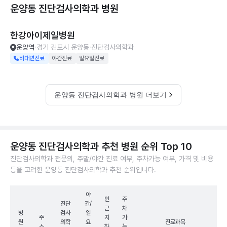
운양동 진단검사의학과
병원
한강아이제일병원
운양역
경기 김포시 운양동
진단검사의학과
비대면진료
야간진료
일요일진료
운양동 진단검사의학과 병원 더보기
운양동 진단검사의학과 추천 병원 순위 Top 10
진단검사의학과 전문의, 주말/야간 진료 여부, 주차가능 여부, 가격 및 비용
등을 고려한 운양동 진단검사의학과 추천 순위입니다.
야
인
주
진단
간/
근
차
병
검사
일
주
지
가
원
의학
요
진료과목
소
하
능