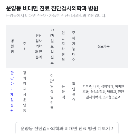
운양동 비대면 진료 진단검사의학과 병원
운양동에서 비대면 진료가 가능한 진단검사의학과 병원입니다.
야
인
주
진단
간/
근
차
병
검사
일
주
지
가
원
의학
요
진료과목
소
하
능
명
과 전
일
철
대
문의
진
역
수
료
한
경
야
강
기
간/
아
김
확
일
운
피부과, 내과, 정형외과, 이비인
이
포
인
-
요
양
후과, 영상의학과, 병리과, 진단
제
시
필
일
역
검사의학과, 소아청소년과
일
운
요
진
병
양
료
원
동
운양동 진단검사의학과 비대면 진료 병원 더보기