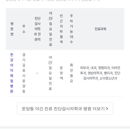
야
인
주
진단
간/
근
차
병
검사
일
주
지
가
원
의학
요
진료과목
소
하
능
명
과 전
일
철
대
문의
진
역
수
료
한
경
야
강
기
간/
아
김
확
일
운
피부과, 내과, 정형외과, 이비인
이
포
인
-
요
양
후과, 영상의학과, 병리과, 진단
제
시
필
일
역
검사의학과, 소아청소년과
일
운
요
진
병
양
료
원
동
운양동 야간 진료 진단검사의학과 병원 더보기