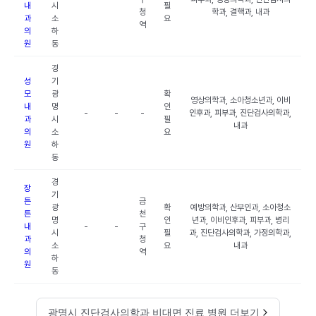
내
시
필
청
학과, 결핵과, 내과
과
소
요
역
의
하
원
동
경
성
기
모
광
확
영상의학과, 소아청소년과, 이비
내
명
인
-
-
-
인후과, 피부과, 진단검사의학과,
과
시
필
내과
의
소
요
원
하
동
경
장
기
튼
금
광
확
예방의학과, 산부인과, 소아청소
튼
천
명
인
년과, 이비인후과, 피부과, 병리
내
-
-
구
시
필
과, 진단검사의학과, 가정의학과,
과
청
소
요
내과
의
역
하
원
동
광명시 진단검사의학과 비대면 진료 병원 더보기