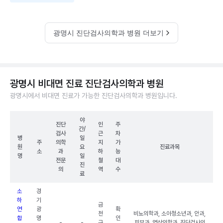
광명시 진단검사의학과 병원 더보기
광명시 비대면 진료 진단검사의학과 병원
광명시에서 비대면 진료가 가능한 진단검사의학과 병원입니다.
야
진단
인
주
간/
검사
근
차
병
일
주
의학
지
가
원
요
진료과목
소
과
하
능
명
일
전문
철
대
진
의
역
수
료
소
경
하
기
금
연
광
확
천
비뇨의학과, 소아청소년과, 안과,
합
명
인
-
-
구
피부과, 영상의학과, 진단검사의